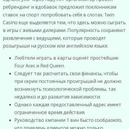
ребрендинг и вдобавок предложил поклонникам
ставок на спорт попробовать себя в слотах. 1win
Casino еще выделяется тем, что здесь можно сыграть
в игры с живыми дилерами. Популярность сохраняют
развлечения с ведущими, которые проводят
розыгрыши на русском или английском языке.
Любтели играть в карты оценят простейшие
Four Acec и Red Queen.
Следует так рассчитать свои финансы, чтобы
при серии постоянных проигрышей не должно
возникнуть психологической проблемы, так
недалеко и до развития зависимости.
Однако каждая предоставленный адрес имеет
ограниченное время действия.
Руководство кмпании 1 вин бысто сообразило,
что привлечь клиентов можно только