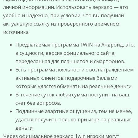
личной информации. Использовать зеркало — это
удобно и надежно, при условии, что вы получили
актуальную ссылку из проверенного временем
источника.
Предлагаемая программа 1WIN на Андроид, это,
в сущности, версия официального сайта,
переделанная для планшетов и смартфонов.
Есть программа лояльности с вознаграждением
активных клиентов подарочные баллами,
которые удастся обменять на реальные деньги.
В течение суток любая сумма поступит на ваш
счет без вопросов.
Подлинные азартные ощущения, тем не менее,
удастся получить только при игре на реальные
деньги.
Через официальное зеркало 1win игроки могут