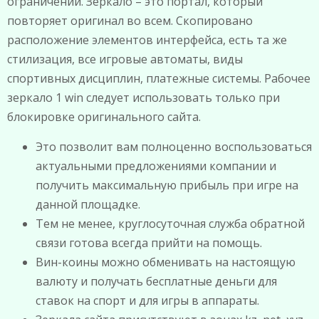
ограничений. Зеркало – это портал, который
повторяет оригинал во всем. Скопировано
расположение элементов интерфейса, есть та же
стилизация, все игровые автоматы, виды
спортивных дисциплин, платежные системы. Рабочее
зеркало 1 win следует использовать только при
блокировке оригинального сайта.
Это позволит вам полноценно воспользоваться
актуальными предложениями компании и
получить максимальную прибыль при игре на
данной площадке.
Тем не менее, круглосуточная служба обратной
связи готова всегда прийти на помощь.
Вин-коины можно обменивать на настоящую
валюту и получать бесплатные деньги для
ставок на спорт и для игры в аппараты.