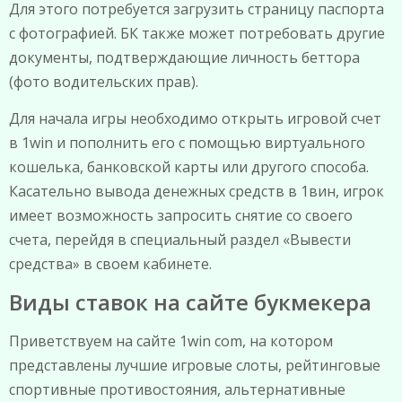
Для этого потребуется загрузить страницу паспорта
с фотографией. БК также может потребовать другие
документы, подтверждающие личность беттора
(фото водительских прав).
Для начала игры необходимо открыть игровой счет
в 1win и пополнить его с помощью виртуального
кошелька, банковской карты или другого способа.
Касательно вывода денежных средств в 1вин, игрок
имеет возможность запросить снятие со своего
счета, перейдя в специальный раздел «Вывести
средства» в своем кабинете.
Виды ставок на сайте букмекера
Приветствуем на сайте 1win com, на котором
представлены лучшие игровые слоты, рейтинговые
спортивные противостояния, альтернативные