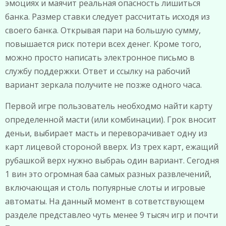
эмоциях и маячит реальная опасность лишиться
банка. Размер ставки следует рассчитать исходя из
своего банка. Открывая пари на большую сумму,
повышается риск потери всех денег. Кроме того,
можно просто написать электронное письмо в
службу поддержки. Ответ и ссылку на рабочий
вариант зеркала получите не позже одного часа.
Первой игре пользователь необходмо найти карту
определенной масти (или комбинации). Грок вносит
деньи, выбирает масть и переворачивает одну из
карт лицевой стороной вверх. Из трех карт, ежащий
рубашкой верх нужно выбраь один вариант. Сегодня
1 вин это огромная баа самых разных развлечений,
включающая и столь попуярные слоты и игровые
автоматы. На данный момент в сответствующем
разделе представлео чуть менее 9 тысяч игр и почти