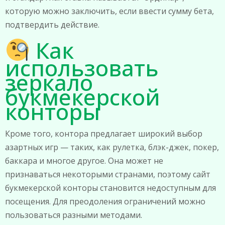
которую можно заключить, если ввести сумму бета,
подтвердить действие.
Как
использовать
зеркало
букмекерской
конторы
Кроме того, контора предлагает широкий выбор
азартных игр — таких, как рулетка, блэк-джек, покер,
баккара и многое другое. Она может не
признаваться некоторыми странами, поэтому сайт
букмекерской конторы становится недоступным для
посещения. Для преодоления ограничений можно
пользоваться разными методами.