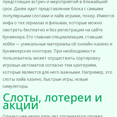
предстоящих встреч и мероприятий в ближайший
срок. Далее идет представление блока с самыми
популярными слотами и лайв играми, покер. Имеется
инфа о тех сериалах и фильмах, которые можно
смотреть бесплатно и без регистрации на сайте
букмекера. Его главная специализация, ставшая
хобби — уникальные материалы об онлайн-казино и
букмекерских конторах. При необходимости
пользователь может осуществить сортировку
игровых автоматов согласно тем критериям,
которые являются для него важными. Например, это
слоты лайв казино, быстрые игры, новые
симуляторы.
Слоты, лотереи и
акции
Однако уже через пару лет организатор провел