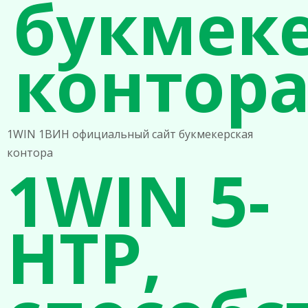
букмек
контор
1WIN 1ВИН официальный сайт букмекерская
контора
1WIN 5-
НТР,