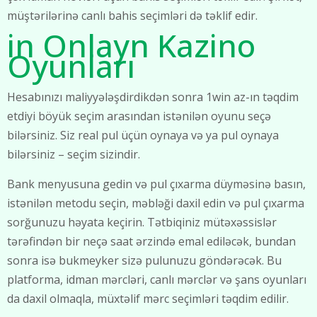
müştərilərinə canlı bahis seçimləri də təklif edir.
in Onlayn Kazino
Oyunları
Hesabınızı maliyyələşdirdikdən sonra 1win az-ın təqdim
etdiyi böyük seçim arasından istənilən oyunu seçə
bilərsiniz. Siz real pul üçün oynaya və ya pul oynaya
bilərsiniz – seçim sizindir.
Bank menyusuna gedin və pul çıxarma düyməsinə basın,
istənilən metodu seçin, məbləği daxil edin və pul çıxarma
sorğunuzu həyata keçirin. Tətbiqiniz mütəxəssislər
tərəfindən bir neçə saat ərzində emal ediləcək, bundan
sonra isə bukmeyker sizə pulunuzu göndərəcək. Bu
platforma, idman mərcləri, canlı mərclər və şans oyunları
da daxil olmaqla, müxtəlif mərc seçimləri təqdim edilir.