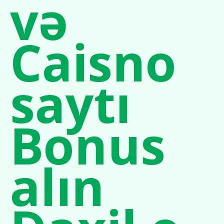
və
Caisno
saytı
Bonus
alın