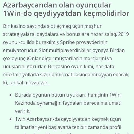
Azərbaycandan olan oyunçular
1Win-də qeydiyyatdan keçməlidirlər
Bir kazino saytında slot açmaq üçün məşhur
strategiyalara, qaydalara və bonuslara nəzər salaq. 2019
oyunu -cu ildə buraxılmış Spribe provayderinin
emulyatorudur. Slot multiplayerdir.bilər oynaya Birdən
çox oyunçuOnlar digər müştərilərin mərclərini və
uduşlarını görürlər. Bir casino oyun kimi, hər dəfə
müxtəlif yollarla sizin bahis nəticəsində müəyyən edəcək
ki, unikal mövzu var.
Burada oyunun bütün tryukları, həmçinin 1Win
Kazinoda oynamağın faydaları barədə məlumat
veririk.
1win Azərbaycan-da qeydiyyatdan keçmək üçün
təlimatlar yeni başlayana tez bir zamanda profil