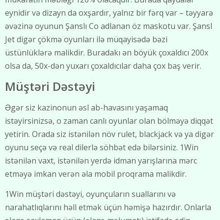
eynidir və dizayn da oxşardır, yalnız bir fərq var – təyyarə
əvəzinə oyunun Şanslı Co adlanan öz maskotu var. Şansl
Jet digər çökmə oyunları ilə müqayisədə bəzi
üstünlüklərə malikdir. Buradakı ən böyük çoxaldıcı 200x
olsa da, 50x-dən yuxarı çoxaldıcılar daha çox baş verir.
Müştəri Dəstəyi
Əgər siz kazinonun əsl ab-havasını yaşamaq
istəyirsinizsə, o zaman canlı oyunlar olan bölməyə diqqət
yetirin. Orada siz istənilən növ rulet, blackjack və ya digər
oyunu seçə və real dilerlə söhbət edə bilərsiniz. 1Win
istənilən vaxt, istənilən yerdə idman yarışlarına mərc
etməyə imkan verən əla mobil proqrama malikdir.
1Win müştəri dəstəyi, oyunçuların suallarını və
narahatlıqlarını həll etmək üçün həmişə hazırdır. Onlarla