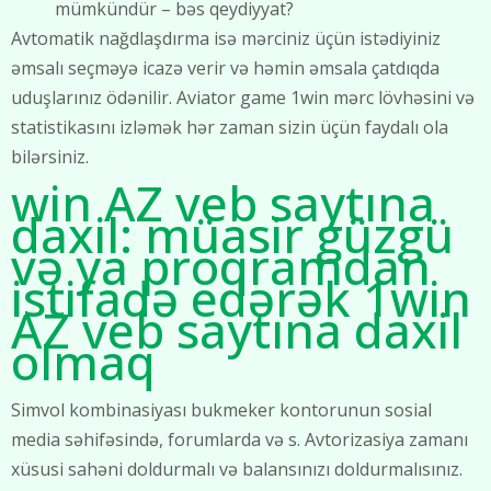
mümkündür – bəs qeydiyyat?
Avtomatik nağdlaşdırma isə mərciniz üçün istədiyiniz
əmsalı seçməyə icazə verir və həmin əmsala çatdıqda
uduşlarınız ödənilir. Aviator game 1win mərc lövhəsini və
statistikasını izləmək hər zaman sizin üçün faydalı ola
bilərsiniz.
win AZ veb saytına
daxil: müasir güzgü
və ya proqramdan
istifadə edərək 1win
AZ veb saytına daxil
olmaq
Simvol kombinasiyası bukmeker kontorunun sosial
media səhifəsində, forumlarda və s. Avtorizasiya zamanı
xüsusi sahəni doldurmalı və balansınızı doldurmalısınız.