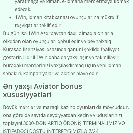
yaratmağa və idman, e-idmana mərc etməyə kömək
edəcək.
1Win, idman kitabxanası oyunçularına müxtəlif
təşviqatlar təklif edir.
Bu gün isə 1Win Azərbaycan daxil olmaqla onlarla
ölkədən olan oyunçuları qəbul edir və beynəlxalq
Kürasao lisenziyası əsasında qanuni şəkildə fəaliyyət
göstərir. Hər il 1Win daha da yaxşılaşır və təkmilləşir,
buradakı mərclərinizi yaxşılaşdırmaq üçün yeni idman
səhələri, kampaniyalar və alətlər əlavə edir.
Ən yaxşı Aviator bonus
xüsusiyyətləri
Böyük mərclər və maraqlı kazino oyunları da mövcuddur,
ona görə də saytda qeydiyyatdan keçin və uduşlarınızı
toplayın! 3000-DƏN ARTIQ ÖDƏNİŞ TERMİNALIMIZ VƏ
İSTİFADƏÇİ DOSTU İNTERFEYSİMİZLƏ 7/24