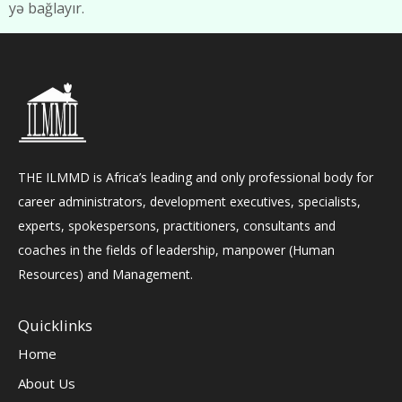
yə bağlayır.
THE ILMMD is Africa’s leading and only professional body for
career administrators, development executives, specialists,
experts, spokespersons, practitioners, consultants and
coaches in the fields of leadership, manpower (Human
Resources) and Management.
Quicklinks
Home
About Us