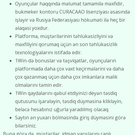
Oyunçular haqqında məlumat tamamilə məxfidir,
bukmeker kontoru CURACAAO lisenziyası əsasında
işləyir və Rusiya Federasiyası hökuməti ilə heç bir
əlaqəsi yoxdur.
Platforma, müştərilərinin təhlükəsizliyini və
məxfiliyini qorumaq üçün ən son təhlükəsizlik
texnologiyalarını istifadə edir.
1Win-də bonuslar və təşviqatlar, oyunçuların
platformada daha çox vaxt keçirmələrini və daha
çox qazanmaq üçün daha çox imkanlara malik
olmalarını təmin edir.
1Win qaydalarını qəbul etdiyinizi deyən təsdiq
qutusunu işarələyin, təsdiq düyməsinə klikləyin,
beləcə hesabınız uğurla yaradılmış olacaq.
Saytın ən yuxarı bölməsində giriş düyməsini görə
bilərsiniz.
Buna görə də, müştərilər, idman yarışlarını canlı