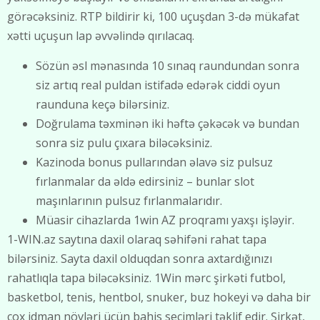
görəcəksiniz. RTP bildirir ki, 100 uçuşdan 3-də mükafat
xətti uçuşun lap əvvəlində qırılacaq.
Sözün əsl mənasında 10 sınaq raundundan sonra
siz artıq real puldan istifadə edərək ciddi oyun
raunduna keçə bilərsiniz.
Doğrulama təxminən iki həftə çəkəcək və bundan
sonra siz pulu çıxara biləcəksiniz.
Kazinoda bonus pullarından əlavə siz pulsuz
fırlanmalar da əldə edirsiniz – bunlar slot
maşınlarının pulsuz fırlanmalarıdır.
Müasir cihazlarda 1win AZ proqramı yaxşı işləyir.
1-WIN.az saytına daxil olaraq səhifəni rahat tapa
bilərsiniz. Sayta daxil olduqdan sonra axtardığınızı
rahatlıqla tapa biləcəksiniz. 1Win mərc şirkəti futbol,
basketbol, tenis, hentbol, snuker, buz hokeyi və daha bir
çox idman növləri üçün bahis seçimləri təklif edir. Şirkət,