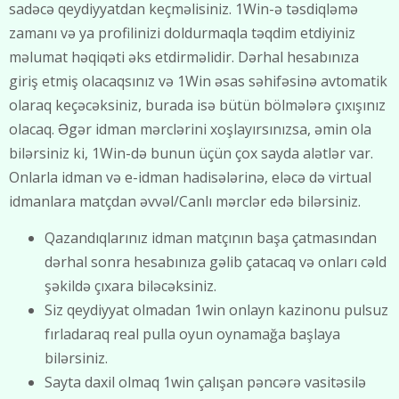
sadəcə qeydiyyatdan keçməlisiniz. 1Win-ə təsdiqləmə
zamanı və ya profilinizi doldurmaqla təqdim etdiyiniz
məlumat həqiqəti əks etdirməlidir. Dərhal hesabınıza
giriş etmiş olacaqsınız və 1Win əsas səhifəsinə avtomatik
olaraq keçəcəksiniz, burada isə bütün bölmələrə çıxışınız
olacaq. Əgər idman mərclərini xoşlayırsınızsa, əmin ola
bilərsiniz ki, 1Win-də bunun üçün çox sayda alətlər var.
Onlarla idman və e-idman hadisələrinə, eləcə də virtual
idmanlara matçdan əvvəl/Canlı mərclər edə bilərsiniz.
Qazandıqlarınız idman matçının başa çatmasından
dərhal sonra hesabınıza gəlib çatacaq və onları cəld
şəkildə çıxara biləcəksiniz.
Siz qeydiyyat olmadan 1win onlayn kazinonu pulsuz
fırladaraq real pulla oyun oynamağa başlaya
bilərsiniz.
Sayta daxil olmaq 1win çalışan pəncərə vasitəsilə