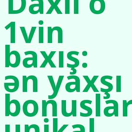
Daxil o
1vin
baxış:
ən yaxşı
bonuslar
unikal