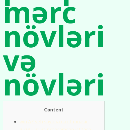
mərc
növləri
və
növləri
Content
win AZ veb saytına daxil: müasir
güzgü və ya proqramdan istifadə