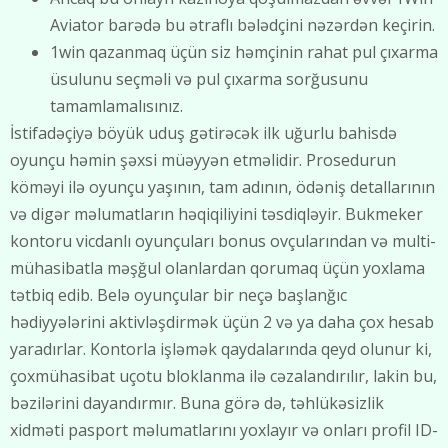
Aviator barədə bu ətraflı bələdçini nəzərdən keçirin.
1win qazanmaq üçün siz həmçinin rahat pul çıxarma
üsulunu seçməli və pul çıxarma sorğusunu
tamamlamalısınız.
İstifadəçiyə böyük uduş gətirəcək ilk uğurlu bahisdə
oyunçu həmin şəxsi müəyyən etməlidir. Prosedurun
köməyi ilə oyunçu yaşının, tam adının, ödəniş detallarının
və digər məlumatların həqiqiliyini təsdiqləyir. Bukmeker
kontoru vicdanlı oyunçuları bonus ovçularından və multi-
mühasibatla məşğul olanlardan qorumaq üçün yoxlama
tətbiq edib. Belə oyunçular bir neçə başlanğıc
hədiyyələrini aktivləşdirmək üçün 2 və ya daha çox hesab
yaradırlar. Kontorla işləmək qaydalarında qeyd olunur ki,
çoxmühasibat uçotu bloklanma ilə cəzalandırılır, lakin bu,
bəzilərini dayandırmır. Buna görə də, təhlükəsizlik
xidməti pasport məlumatlarını yoxlayır və onları profil ID-