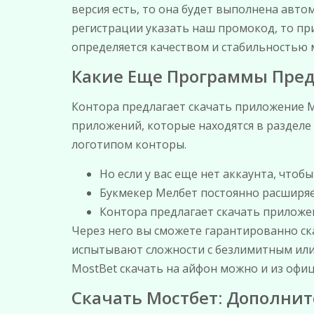
версия есть, то она будет выполнена автом
регистрации указать наш промокод, то пр
определяется качеством и стабильностью 
Какие Еще Программы Пред
Контора предлагает скачать приложение М
приложений, которые находятся в разделе
логотипом конторы.
Но если у вас еще нет аккаунта, что
Букмекер Мелбет постоянно расширяе
Контора предлагает скачать приложен
Через него вы сможете гарантированно ска
испытывают сложности с безлимитным или
MostBet скачать на айфон можно и из офиц
Скачать Мостбет: Дополни