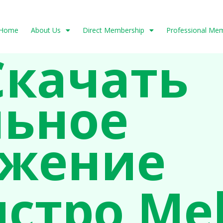
Home
About Us
Direct Membership
Professional Me
Скачать
ьное
жение
стро Me