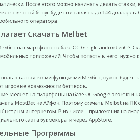
атически. После этого можно начинать делать ставки, ес
иветственный бонус будет составлять до 144 долларов.
мобильного оператора.
лагает Скачать Melbet
елбет на смартфоны на базе ОС Google android и iOS. 
 мобильных приложений. Чтобы попасть в него, нужно к
бы пользоваться всеми функциями Мелбет, нужно будет з
т игровые возможности беттеров.
ие Мелбет на смартфоны на базе ОС Google android и iO
чать MostBet на Айфон. Поэтому скачать Melbet на ПК 
 быстрым интернетом. В их числе – приложения на см
иального сайта букмекера, и через AppStore.
тельные Программы