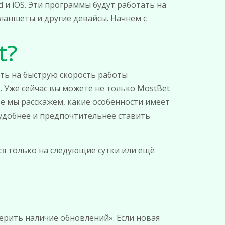
и iOS. Эти программы будут работать на
планшеты и другие девайсы. Начнем с
t?
ать на быструю скорость работы
. Уже сейчас вы можете не только MostBet
ье мы расскажем, какие особенности имеет
 удобнее и предпочтительнее ставить
я только на следующие сутки или ещё
ерить наличие обновлений». Если новая