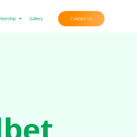
Contact Us
mbership
Gallery
lbet