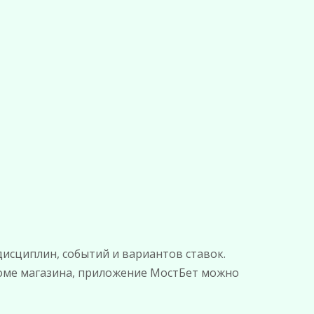
исциплин, событий и вариантов ставок.
роме магазина, приложение МостБет можно