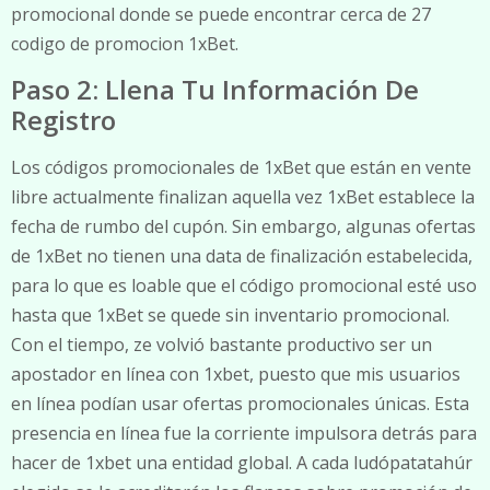
promocional donde se puede encontrar cerca de 27
codigo de promocion 1xBet.
Paso 2: Llena Tu Información De
Registro
Los códigos promocionales de 1xBet que están en vente
libre actualmente finalizan aquella vez 1xBet establece la
fecha de rumbo del cupón. Sin embargo, algunas ofertas
de 1xBet no tienen una data de finalización estabelecida,
para lo que es loable que el código promocional esté uso
hasta que 1xBet se quede sin inventario promocional.
Con el tiempo, ze volvió bastante productivo ser un
apostador en línea con 1xbet, puesto que mis usuarios
en línea podían usar ofertas promocionales únicas. Esta
presencia en línea fue la corriente impulsora detrás para
hacer de 1xbet una entidad global. A cada ludópatatahúr