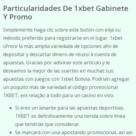
Particularidades De 1xbet Gabinete
Y Promo
Simplemente haga clic sobre este botón con elija su
método preferido para registrarse en el lugar. 1xbet
ofrece la más amplia variedade de opciones afin de
depositar y descartar dinero de réussi à cuenta de
apuestas. Gracias por adivinar este artículo y le
deseamos la mejor de las suertes en muchas sus
apuestas con juegos con 1xbet Bolivia. Podrían agregar
un poquito más de variedad al código promocional
1XBET, em relação à todo para un casino en vivo.
Si eres un amante para las apuestas deportivas,
1XBET es definitivamente una tienda sobre línea
que tendrías que considerar.
Se marcará con una apostando promocional, así asi