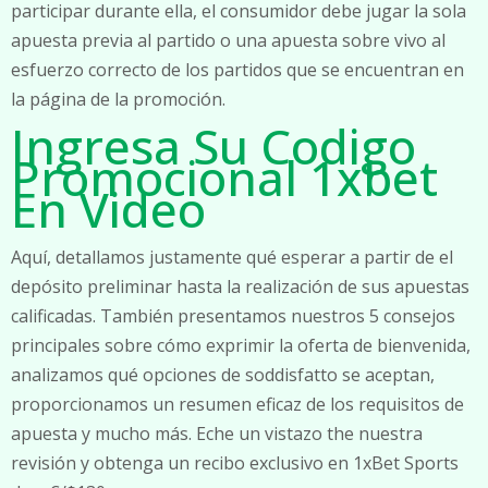
participar durante ella, el consumidor debe jugar la sola
apuesta previa al partido o una apuesta sobre vivo al
esfuerzo correcto de los partidos que se encuentran en
la página de la promoción.
Ingresa Su Codigo
Promocional 1xbet
En Video
Aquí, detallamos justamente qué esperar a partir de el
depósito preliminar hasta la realización de sus apuestas
calificadas. También presentamos nuestros 5 consejos
principales sobre cómo exprimir la oferta de bienvenida,
analizamos qué opciones de soddisfatto se aceptan,
proporcionamos un resumen eficaz de los requisitos de
apuesta y mucho más. Eche un vistazo the nuestra
revisión y obtenga un recibo exclusivo en 1xBet Sports