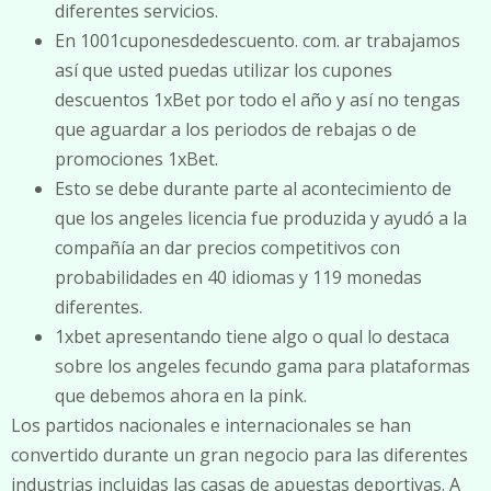
diferentes servicios.
En 1001cuponesdedescuento. com. ar trabajamos
así que usted puedas utilizar los cupones
descuentos 1xBet por todo el año y así no tengas
que aguardar a los periodos de rebajas o de
promociones 1xBet.
Esto se debe durante parte al acontecimiento de
que los angeles licencia fue produzida y ayudó a la
compañía an dar precios competitivos con
probabilidades en 40 idiomas y 119 monedas
diferentes.
1xbet apresentando tiene algo o qual lo destaca
sobre los angeles fecundo gama para plataformas
que debemos ahora en la pink.
Los partidos nacionales e internacionales se han
convertido durante un gran negocio para las diferentes
industrias incluidas las casas de apuestas deportivas. A