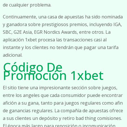
de cualquier problema.
Continuamente, una casa de apuestas ha sido nominada
y ganadora sobre prestigiosos premios, incluyendo IGA,
SBC, G2E Asia, EGR Nordics Awards, entre otros. La
aplicación 1xbet procesa las transacciones casi al
instante y los clientes no tendrán que pagar una tarifa
adicional.
Código De
Promoción 1xbet
El sitio tiene una impresionante sección sobre juegos,
entre los angeles que cada consumidor puede encontrar
afición a su gana, tanto para juegos regulares como afin
de ganancias regulares. La compañía de apuestas ofrece
a sus clientes un depósito y retiro bad thing comisiones.
El época más largo para reposición o incomunicación