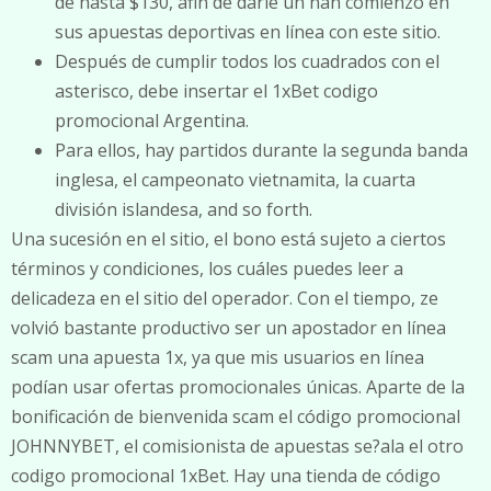
de hasta $130, afin de darle un nan comienzo en
sus apuestas deportivas en línea con este sitio.
Después de cumplir todos los cuadrados con el
asterisco, debe insertar el 1xBet codigo
promocional Argentina.
Para ellos, hay partidos durante la segunda banda
inglesa, el campeonato vietnamita, la cuarta
división islandesa, and so forth.
Una sucesión en el sitio, el bono está sujeto a ciertos
términos y condiciones, los cuáles puedes leer a
delicadeza en el sitio del operador. Con el tiempo, ze
volvió bastante productivo ser un apostador en línea
scam una apuesta 1x, ya que mis usuarios en línea
podían usar ofertas promocionales únicas. Aparte de la
bonificación de bienvenida scam el código promocional
JOHNNYBET, el comisionista de apuestas se?ala el otro
codigo promocional 1xBet. Hay una tienda de código