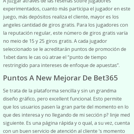
A juzgar através de las reseñas sobre jugadores
experimentados, cuanto más participa el jugador en este
juego, más depósitos realiza el cliente, mayor es los
angeles cantidad de giros gratis. Para los jugadores con
la reputación regular, este número de giros gratis varía
no meio de 15 y 25 giros gratis. A cada jugador
seleccionado se le acreditarán puntos de promoción de
1xbet dans le cas où atrae el “punto de tiempo
restringido para intereses de enfoque de apuestas”.
Puntos A New Mejorar De Bet365
Se trata de la plataforma sencilla y sin un grandma
diseño gráfico, pero excellent funcional. Esto permite
que los usuarios pasen la gran parte del momento en lo
que des interesa y no llegando de mi sección p? linje med
siguiente. Es una página rápida y o qual, a su vez, cuenta
con un buen servicio de atención al cliente ‘s momento