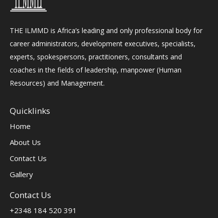
THE ILMMD is Africa’s leading and only professional body for
career administrators, development executives, specialists,
experts, spokespersons, practitioners, consultants and
coaches in the fields of leadership, manpower (Human
Resources) and Management.
Quicklinks
Home
About Us
Contact Us
Gallery
Contact Us
+2348 184 520 391