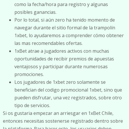
como la fecha/hora para registro y algunas
posibles ganancias.
Por lo total, si aún zero ha tenido momento de
navegar durante el sitio formal de la trampolín
1xbet, lo ayudaremos a comprender cómo obtener
las mas recomendables ofertas.
1xBet atrae a jugadores activos con muchas
oportunidades de recibir premios de apuestas
ventajosos y participar durante numerosas
promociones.
Los jugadores de 1xbet zero solamente se
benefician del codigo promocional 1xbet, sino que
pueden disfrutar, una vez registrados, sobre otro
tipo de servicios.
Si os gustaria empezar an arriesgar en 1xBet Chile,
entonces necesitas sostenerse registrado dentro sobre
la plataforma. Para hacer esto, los usuarios deben