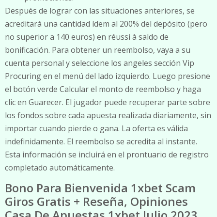
Después de lograr con las situaciones anteriores, se
acreditará una cantidad ídem al 200% del depósito (pero
no superior a 140 euros) en réussi à saldo de
bonificación. Para obtener un reembolso, vaya a su
cuenta personal y seleccione los angeles sección Vip
Procuring en el menú del lado izquierdo. Luego presione
el botón verde Calcular el monto de reembolso y haga
clic en Guarecer. El jugador puede recuperar parte sobre
los fondos sobre cada apuesta realizada diariamente, sin
importar cuando pierde o gana. La oferta es válida
indefinidamente. El reembolso se acredita al instante.
Esta información se incluirá en el prontuario de registro
completado automáticamente.
Bono Para Bienvenida 1xbet Scam
Giros Gratis + Reseña, Opiniones
Casa De Apuestas 1xbet Julio 2023