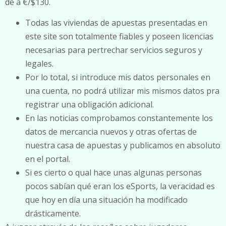
de a €/$130.
Todas las viviendas de apuestas presentadas en
este site son totalmente fiables y poseen licencias
necesarias para pertrechar servicios seguros y
legales.
Por lo total, si introduce mis datos personales en
una cuenta, no podrá utilizar mis mismos datos pra
registrar una obligación adicional.
En las noticias comprobamos constantemente los
datos de mercancia nuevos y otras ofertas de
nuestra casa de apuestas y publicamos en absoluto
en el portal.
Si es cierto o qual hace unas algunas personas
pocos sabían qué eran los eSports, la veracidad es
que hoy en día una situación ha modificado
drásticamente.