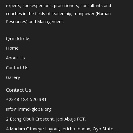
experts, spokespersons, practitioners, consultants and
coaches in the fields of leadership, manpower (Human
Resources) and Management.
Quicklinks
Home
About Us
Contact Us
Gallery
Contact Us
+2348 184 520 391
info@ilmmd-global.org
2 Etang Obuili Crescent, Jabi Abuja FCT.
4 Madam Otuneye Layout, Jericho Ibadan, Oyo State.