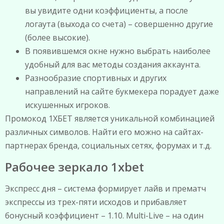
вы увидите одни коэффициенты, а после
логаута (выхода со счета) – совершенно другие
(более высокие).
В появившемся окне нужно выбрать наиболее
удобный для вас методы создания аккаунта.
Разнообразие спортивных и других
направлений на сайте букмекера порадует даже
искушенных игроков.
Промокод 1ХБЕТ является уникальной комбинацией
различных символов. Найти его можно на сайтах-
партнерах бренда, социальных сетях, форумах и т.д.
Рабочее зеркало 1xbet
Экспресс дня – система формирует лайв и прематч
экспрессы из трех-пяти исходов и прибавляет
бонусный коэффициент – 1.10. Multi-Live – на один