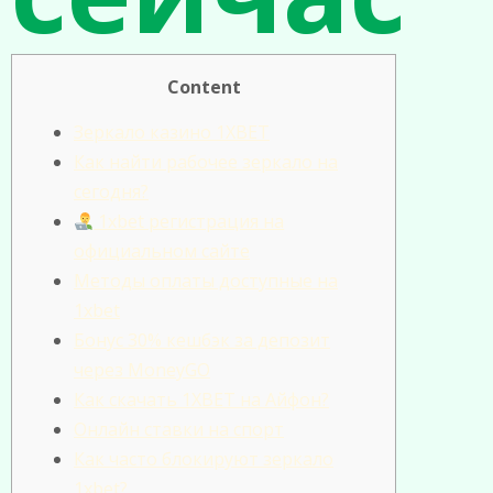
Content
Зеркало казино 1XBET
Как найти рабочее зеркало на
сегодня?
1xbet регистрация на
официальном сайте
Методы оплаты доступные на
1xbet
Бонус 30% кешбэк за депозит
через MoneyGO
Как скачать 1XBET на Айфон?
Онлайн ставки на спорт
Как часто блокируют зеркало
1xbet?