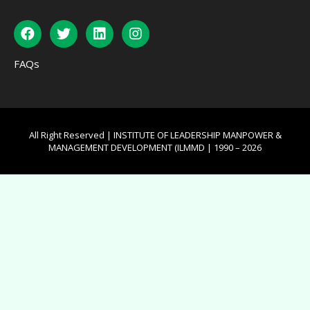
FAQs
All Right Reserved | INSTITUTE OF LEADERSHIP MANPOWER &
MANAGEMENT DEVELOPMENT (ILMMD | 1990 – 2026