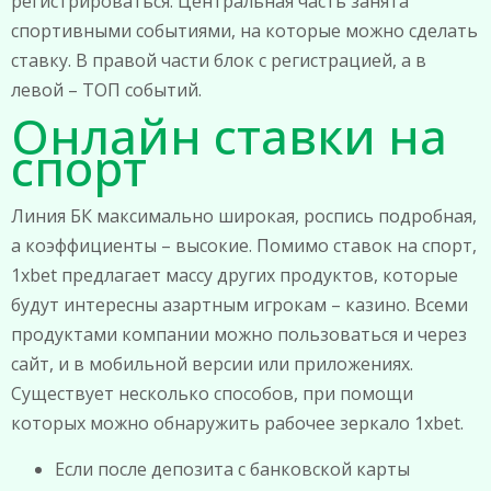
регистрироваться. Центральная часть занята
спортивными событиями, на которые можно сделать
ставку. В правой части блок с регистрацией, а в
левой – ТОП событий.
Онлайн ставки на
спорт
Линия БК максимально широкая, роспись подробная,
а коэффициенты – высокие. Помимо ставок на спорт,
1xbet предлагает массу других продуктов, которые
будут интересны азартным игрокам – казино. Всеми
продуктами компании можно пользоваться и через
сайт, и в мобильной версии или приложениях.
Существует несколько способов, при помощи
которых можно обнаружить рабочее зеркало 1xbet.
Если после депозита с банковской карты