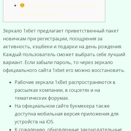
Актуальная ссылка на зеркало
сегодня для 1xbet
Зеркало 1хбет предлагает приветственный пакет
новичкам при регистрации, поощрения за
активность, кэшбеки и подарки на день рождения.
Каждый пользователь сможет выбрать себе лучший
вариант. Если забыли пароль, то через зеркало
официального сайта 1xbet его можно восстановить.
Рабочие зеркала 1xBet распространяются в
рассылках компании, в соцсетях и на
тематических форумах.
На официальном сайте букмекера также
доступна мобильная версия приложения для
устройств на iOS.
К сожалению, обновленные законодательные