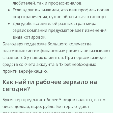
любителей, так и профессионалов.
Если вдруг вы выявили, что ваш профиль попал
под ограничения, нужно обратиться в саппорт.
Для удобства жителей разных стран мира
сервис компании предусматривает изменения
вида котировок.
Благодаря поддержке большого количества
платежных систем финансовые расчеты не вызывают
сложностей у наших клиентов. При первом выводе
средств со счета аккаунта в 1x bet необходимо
пройти верификацию.
Как найти рабочее зеркало на
сегодня?
Букмекер предлагает более 5 видов валюты, в том
числе доллар, евро, рубль. Беттеры отдают