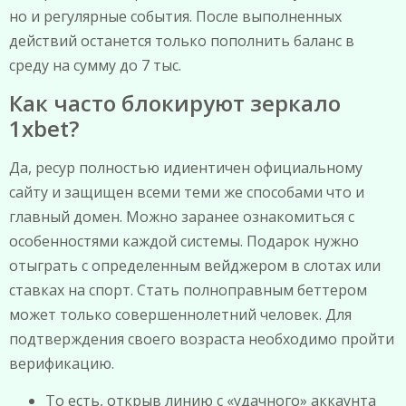
но и регулярные события. После выполненных
действий останется только пополнить баланс в
среду на сумму до 7 тыс.
Как часто блокируют зеркало
1xbet?
Да, ресур полностью идиентичен официальному
сайту и защищен всеми теми же способами что и
главный домен. Можно заранее ознакомиться с
особенностями каждой системы. Подарок нужно
отыграть с определенным вейджером в слотах или
ставках на спорт. Стать полноправным беттером
может только совершеннолетний человек. Для
подтверждения своего возраста необходимо пройти
верификацию.
То есть, открыв линию с «удачного» аккаунта