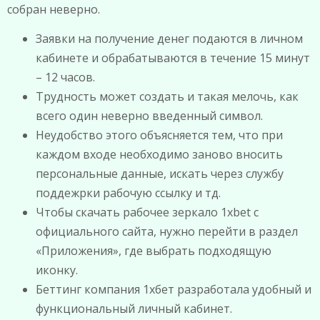
собран неверно.
Заявки на получение денег подаются в личном
кабинете и обрабатываются в течение 15 минут
– 12 часов.
Трудность может создать и такая мелочь, как
всего один неверно введенный символ.
Неудобство этого объясняется тем, что при
каждом входе необходимо заново вносить
персональные данные, искать через службу
поддежрки рабочую ссылку и тд.
Чтобы скачать рабочее зеркало 1xbet с
официального сайта, нужно перейти в раздел
«Приложения», где выбрать подходящую
иконку.
Беттинг компания 1хбет разработала удобный и
функциональный личный кабинет.