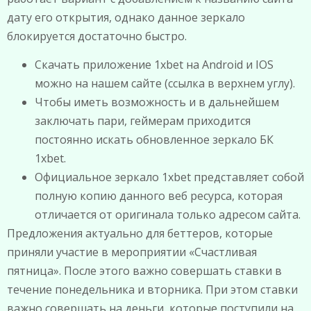
дату его открытия, однако данное зеркало
блокируется достаточно быстро.
Скачать приложение 1xbet на Android и IOS
можно на нашем сайте (ссылка в верхнем углу).
Чтобы иметь возможность и в дальнейшем
заключать пари, геймерам приходится
постоянно искать обновленное зеркало БК
1xbet.
Официальное зеркало 1xbet представляет собой
полную копию данного веб ресурса, которая
отличается от оригинала только адресом сайта.
Предложения актуально для беттеров, которые
приняли участие в мероприятии «Счастливая
пятница». После этого важно совершать ставки в
течение понедельника и вторника. При этом ставки
важно совершать на деньги, которые поступили на