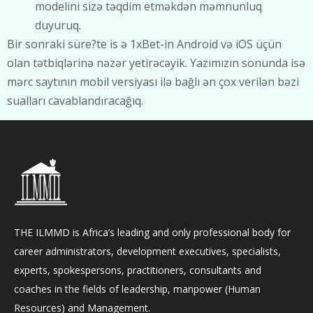
modelini sizə təqdim etməkdən məmnunluq
duyuruq.
Bir sonraki süre?te is ə 1xBet-in Android və iOS üçün
olan tətbiqlərinə nəzər yetirəcəyik. Yazımızın sonunda isə
mərc saytının mobil versiyası ilə bağlı ən çox verilən bəzi
sualları cavablandıracağıq.
THE ILMMD is Africa’s leading and only professional body for
career administrators, development executives, specialists,
experts, spokespersons, practitioners, consultants and
coaches in the fields of leadership, manpower (Human
Resources) and Management.