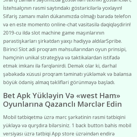
İstehsalçının rəsmi saytındakı göstəricilərlə yoxlayın!
Sifariş zamanı malın dükanımızda olmağı barədə telefon
və en este momento online-chat vasitəsilə dəqiqləşdirin!
2019-cu ildə slot machine game maşınlarının
pərəstişkarları şirkətdən yaxşı hədiyyə aldılarSpribe.
Birinci Slot adi proqram məhsullarından oyun prinsipi,
həmçinin unikal strategiya və taktikalardan istifadə
etmək imkanı ilə fərqlənirdi. Demək olar ki, dərhal
şəbəkədə xüsusi proqram təminatı yükləmək və balansa
böyük ödəniş almaq təklifləri görünməyə başladı.
Bet Apk Yükləyin Və «west Ham»
Oyunlarına Qazanclı Mərclər Edin
Mobil tətbiqetmə üzrə mərc şərkətinin rəsmi tətbiqini
yükləyə və qurşdıra bilərsiniz. 1 back button bahis mobil
versiyası üzrə tətbiqi App store üzrəindən endirə