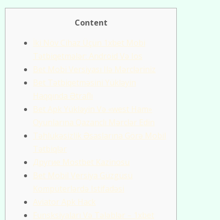
Content
İki Növ Cihaz Üçün 1xbet Mobi
Tətbiqetmələr: Android Və Ios
Bet Mobi Versiyası Ilə Mərcləriniz
Bet Tətbiqetməsini Yükləyin
Haqqında Ətraflı
Bet Apk Yükləyin Və «west Ham»
Oyunlarına Qazanclı Mərclər Edin
Təhlükəsizlik Əsaslarına Görə Mobil
Tətbiqlər
Другие Mostbet Kazinosu
Bet Mobil Versiya Güzgüsü
Kompüterlərdə Istifadəsi
Aviator Apk Hack
Funsksiyaları Və Tələblər – 1xbet