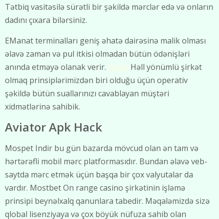
Tətbiq vasitəsilə sürətli bir şəkildə mərclər edə və onların
dadını çıxara bilərsiniz.
EManat terminalları geniş əhatə dairəsinə malik olması
əlavə zaman və pul itkisi olmadan bütün ödənişləri
anında etməyə olanak verir.
1xbet
Həll yönümlü şirkət
olmaq prinsiplərimizdən biri olduğu üçün operativ
şəkildə bütün suallarınızı cavablayan müştəri
xidmətlərinə sahibik.
Aviator Apk Hack
Mospet Indir bu gün bazarda mövcud olan ən tam və
hərtərəfli mobil mərc platformasıdır. Bundan əlavə veb-
saytda mərc etmək üçün başqa bir çox valyutalar da
vardır. Mostbet On range casino şirkətinin işləmə
prinsipi beynəlxalq qanunlara tabedir. Məqaləmizdə sizə
qlobal lisenziyaya və çox böyük nüfuza sahib olan