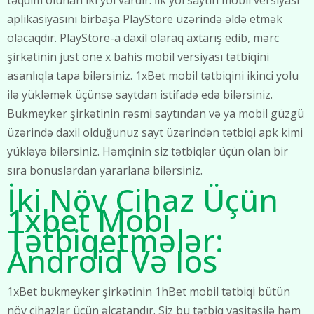
təqdim olunan iki yol vardır. İlk yol saytın mobil versiyası
aplikasiyasını birbaşa PlayStore üzərində əldə etmək
olacaqdır. PlayStore-a daxil olaraq axtarış edib, mərc
şirkətinin just one x bahis mobil versiyası tətbiqini
asanlıqla tapa bilərsiniz. 1xBet mobil tətbiqini ikinci yolu
ilə yükləmək üçünsə saytdan istifadə edə bilərsiniz.
Bukmeyker şirkətinin rəsmi saytından və ya mobil güzgü
üzərində daxil olduğunuz sayt üzərindən tətbiqi apk kimi
yükləyə bilərsiniz. Həmçinin siz tətbiqlər üçün olan bir
sıra bonuslardan yararlana bilərsiniz.
İki Növ Cihaz Üçün
1xbet Mobi
Tətbiqetmələr:
Android Və Ios
1xBet bukmeyker şirkətinin 1hBet mobil tətbiqi bütün
növ cihazlar üçün əlçatandır. Siz bu tətbiq vasitəsilə həm