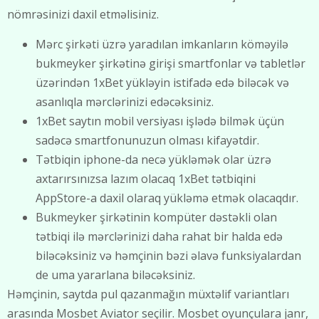
nömrəsinizi dаxil еtməlisiniz.
Mərc şirkəti üzrə yaradılan imkanların köməyilə
bukmeyker şirkətinə girişi smartfonlar və tabletlər
üzərindən 1xBet yükləyin istifadə edə biləcək və
asanlıqla mərclərinizi edəcəksiniz.
1xBet saytın mobil versiyası işlədə bilmək üçün
sadəcə smartfonunuzun olması kifayətdir.
Tətbiqin iphone-da necə yükləmək olar üzrə
axtarırsınızsa lazım olacaq 1xBet tətbiqini
AppStore-a daxil olaraq yükləmə etmək olacaqdır.
Bukmeyker şirkətinin kompüter dəstəkli olan
tətbiqi ilə mərclərinizi daha rahat bir halda edə
biləcəksiniz və həmçinin bəzi əlavə funksiyalardan
de uma yararlana biləcəksiniz.
Həmçinin, saytda pul qazanmağın müxtəlif variantları
arasında Mosbet Aviator seçilir. Mosbet oyunçulara janr,