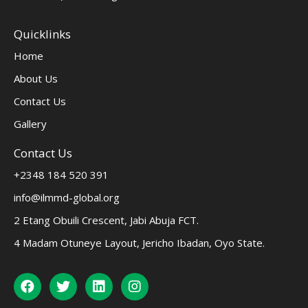
Quicklinks
Home
About Us
Contact Us
Gallery
Contact Us
+2348 184 520 391
info@ilmmd-global.org
2 Etang Obuili Crescent, Jabi Abuja FCT.
4 Madam Otuneye Layout, Jericho Ibadan, Oyo State.