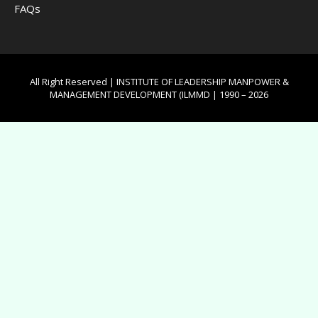
FAQs
All Right Reserved | INSTITUTE OF LEADERSHIP MANPOWER &
MANAGEMENT DEVELOPMENT (ILMMD | 1990 – 2026