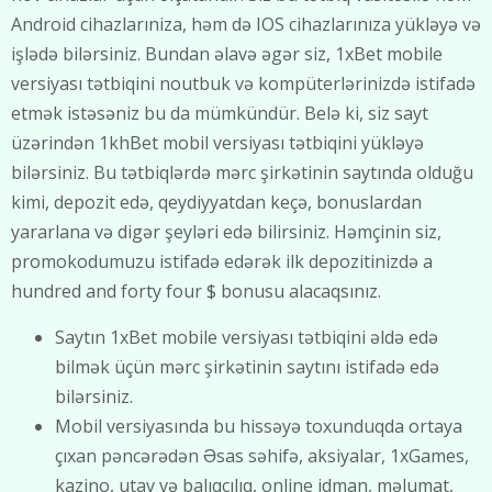
Android cihazlarıniza, həm də IOS cihazlarınıza yükləyə və
işlədə bilərsiniz. Bundan əlavə əgər siz, 1xBet mobile
versiyası tətbiqini noutbuk və kompüterlərinizdə istifadə
etmək istəsəniz bu da mümkündür. Belə ki, siz sayt
üzərindən 1khBet mobil versiyası tətbiqini yükləyə
bilərsiniz. Bu tətbiqlərdə mərc şirkətinin saytında olduğu
kimi, depozit edə, qeydiyyatdan keçə, bonuslardan
yararlana və digər şeyləri edə bilirsiniz. Həmçinin siz,
promokodumuzu istifadə edərək ilk depozitinizdə a
hundred and forty four $ bonusu alacaqsınız.
Saytın 1xBet mobile versiyası tətbiqini əldə edə
bilmək üçün mərc şirkətinin saytını istifadə edə
bilərsiniz.
Mobil versiyasında bu hissəyə toxunduqda ortaya
çıxan pəncərədən Əsas səhifə, aksiyalar, 1xGames,
kazino, utav və balıqçılıq, online idman, məlumat,