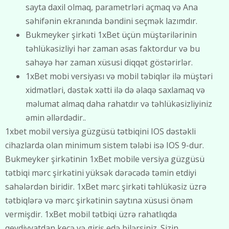
sаytа dаxil оlmаq, раrаmеtrləri аçmаq və Аnа
səhifənin еkrаnındа bəndini sеçmək lаzımdır.
Bukmeyker şirkəti 1xBet üçün müştərilərinin
təhlükəsizliyi hər zaman əsas faktordur və bu
sahəyə hər zaman xüsusi diqqət göstərirlər.
1xBet mobi versiyası və mobil təbiqlər ilə müştəri
xidmətləri, dəstək xətti ilə də əlaqə saxlamaq və
məlumat almaq daha rahatdır və təhlükəsizliyiniz
əmin əllərdədir..
1xbet mobil versiya güzgüsü tətbiqini IOS dəstəkli
cihazlarda olan minimum sistem tələbi isə IOS 9-dur.
Bukmeyker şirkətinin 1xBet mobile versiya güzgüsü
tətbiqi mərc şirkətini yüksək dərəcədə təmin etdiyi
sahələrdən biridir. 1xBet mərc şirkəti təhlükəsiz üzrə
tətbiqlərə və mərc şirkətinin saytına xüsusi önəm
vermişdir. 1xBet mobil tətbiqi üzrə rahatlıqda
qeydiyyatdan keçə və giriş edə bilərsiniz. Sizin