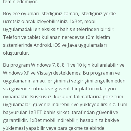
temin edemiyor.
Böylece oyunları istediğiniz zaman, istediğiniz yerde
ücretsiz olarak izleyebilirsiniz. 1xBet, mobil
uygulamadaki en eksiksiz bahis sitelerinden biridir.
Telefon ve tablet kullanan neredeyse tüm işletim
sistemlerinde Android, iOS ve Java uygulamaları
oluşturulur.
Bu program Windows 7, 8, 8. 1 ve 10 için kullanılabilir ve
Windows XP ve Vista’yı desteklemez. Bu programın ve
uygulamanın amacı, erişiminizi ve girişimi engellemeden
sizi güvende tutmak ve güvenli bir platformda oyun
oynamaktır. Kuşkusuz, kurulum talimatlarına göre tüm
uygulamaları güvenle indirebilir ve yükleyebilirsiniz. Tüm
başvurular 1XBET bahis şirketi tarafından güvenli ve
garantilidir. 1xBet mobil indirebilir, hesabınıza bakiye
yüklemesi yapabilir veya para çekme talebinde