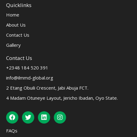
Quicklinks
Home
About Us
Contact Us
Gallery
Contact Us
+2348 184 520 391
info@ilmmd-global.org
2 Etang Obuili Crescent, Jabi Abuja FCT.
4 Madam Otuneye Layout, Jericho Ibadan, Oyo State.
FAQs