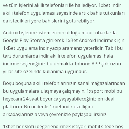
ve tüm işlerini akıllı telefonları ile hallediyor. 1xbet indir
akıllı telefon uygulaması sayesinde artık bahis tutkunları
da istedikleri yere bahislerini götürebiliyor.
Android işletim sistemlerinin olduğu mobil cihazlarda,
Google Play Store’a girilerek 1xBet Android indirmek için
1xBet uygulama indir yazıp aramanız yeterlidir. Tabii bu
tarz durumlarda indir akıllı telefon uygulaması hala
indirme seçeneğiniz bulunmakta. Iphone APP çok uzun
yıllar site özelinde kullanıma uygundur.
Boşu boşuna akıllı telefonlarınızın sanal mağazalarından
bu uygulamalara ulaşmaya çalışmayın. 1xsport mobi bu
heyecanı 24 saat boyunca yaşayabileceğiniz en ideal
platform. Bu nedenle 1xbet indir özelliğini
arkadaşlarınızla veya çevrenizle paylaşabilirsiniz.
1xbet her slotu değerlendirmek istiyor, mobil sitede boş