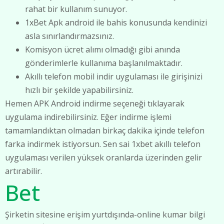
rahat bir kullanım sunuyor.
1xBet Apk android ile bahis konusunda kendinizi
asla sınırlandırmazsınız.
Komisyon ücret alımı olmadığı gibi anında
gönderimlerle kullanıma başlanılmaktadır.
Akıllı telefon mobil indir uygulaması ile girişinizi
hızlı bir şekilde yapabilirsiniz.
Hemen APK Android indirme seçeneği tıklayarak
uygulama indirebilirsiniz. Eğer indirme işlemi
tamamlandıktan olmadan birkaç dakika içinde telefon
farka indirmek istiyorsun. Sen sai 1xbet akıllı telefon
uygulaması verilen yüksek oranlarda üzerinden gelir
artırabilir.
Bet
Şirketin sitesine erişim yurtdışında-online kumar bilgi