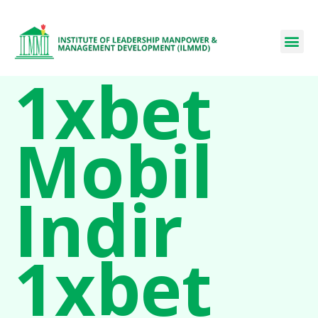
1xbet
Mobil
Indir
1xbet