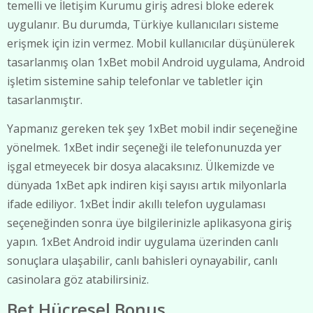
temelli ve İletişim Kurumu giriş adresi bloke ederek
uygulanır. Bu durumda, Türkiye kullanıcıları sisteme
erişmek için izin vermez. Mobil kullanıcılar düşünülerek
tasarlanmış olan 1xBet mobil Android uygulama, Android
işletim sistemine sahip telefonlar ve tabletler için
tasarlanmıştır.
Yapmanız gereken tek şey 1xBet mobil indir seçeneğine
yönelmek. 1xBet indir seçeneği ile telefonunuzda yer
işgal etmeyecek bir dosya alacaksınız. Ülkemizde ve
dünyada 1xBet apk indiren kişi sayısı artık milyonlarla
ifade ediliyor. 1xBet İndir akıllı telefon uygulaması
seçeneğinden sonra üye bilgilerinizle aplikasyona giriş
yapın. 1xBet Android indir uygulama üzerinden canlı
sonuçlara ulaşabilir, canlı bahisleri oynayabilir, canlı
casinolara göz atabilirsiniz.
Bet Hücresel Bonus