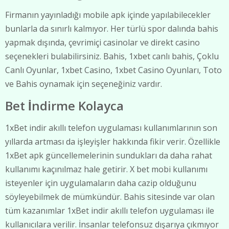
Firmanın yayınladığı mobile apk içinde yapılabilecekler
bunlarla da sınırlı kalmıyor. Her türlü spor dalında bahis
yapmak dışında, çevrimiçi casinolar ve direkt casino
seçenekleri bulabilirsiniz. Bahis, 1xbet canlı bahis, Çoklu
Canlı Oyunlar, 1xbet Casino, 1xbet Casino Oyunları, Toto
ve Bahis oynamak için seçeneğiniz vardır.
Bet İndirme Kolayca
1xBet indir akıllı telefon uygulaması kullanımlarının son
yıllarda artması da işleyişler hakkında fikir verir. Özellikle
1xBet apk güncellemelerinin sundukları da daha rahat
kullanımı kaçınılmaz hale getirir. X bet mobi kullanımı
isteyenler için uygulamaların daha cazip olduğunu
söyleyebilmek de mümkündür. Bahis sitesinde var olan
tüm kazanımlar 1xBet indir akıllı telefon uygulaması ile
kullanıcılara verilir. İnsanlar telefonsuz dışarıya çıkmıyor