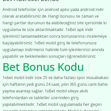
Android telefonlar için android apko yada android indir
olarak aratabilirsiniz de. Hangi bonusu ne zaman ve
hangi şartlar durumun da alabileceğiniz site içerisinde ki
uygulama ile size aktarılmaktadır. 1xBet apk indir
işleminizi tamamladıktan sonra bonuslarınızı incelemeye
başlayabilirsiniz. 1xBet mobil giriş ile telefonunuza
uygulamayı indirmeniz halinde tüm işlemlerinizi anında
yapabilir ve beklemeden sonuçları öğrenebilirsiniz.
Bet Bonus Kodu
1xbet mobil indir size 25 ve daha fazlası spor müsabakası
için haftanın yedi günü 24 saat, yılın 365 günü canlı bahis
yapma avantajı sağlar. 1xBet mobil siteye akıllı
telefonlardan ve tabletler üzerinden giriş
yapılabilmektedir. 1xBet mobil uygulamada her geçen