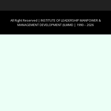
All Right Reserved | INSTITUTE OF LEADERSHIP MANPOWER &
MANAGEMENT DEVELOPMENT (ILMMD | 1990 – 2026