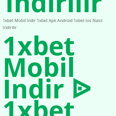
Indirilir
1xbet Mobil Indir 1xbet Apk Android 1xbet Ios Nasıl
Indirilir
1xbet
Mobil
Indir ᐉ
1xbet