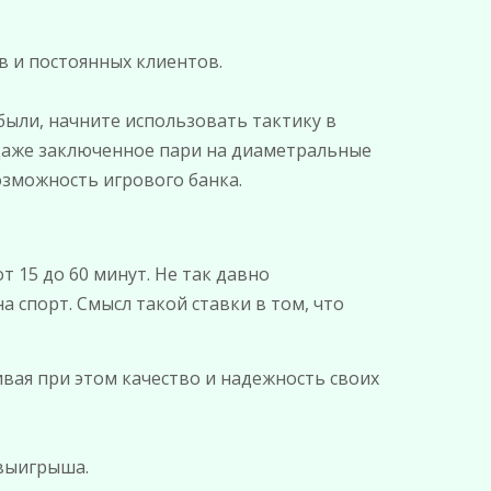
в и постоянных клиентов.
были, начните использовать тактику в
 Даже заключенное пари на диаметральные
озможность игрового банка.
 15 до 60 минут. Не так давно
 спорт. Смысл такой ставки в том, что
вая при этом качество и надежность своих
 выигрыша.