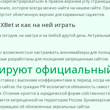
«Зарегистрироваться» в правом верхнем углу страницы
еркало, которое всегда можно найти на нашем сайте. Пр
пустит облегченную версию для карманных гаджетов.
XBet и как на ней играть
 сегодня, на завтра и на любой другой день. Актуальны
 с возможностью настраивать анонимайзеры для посещ
орые разработаны для посещения запрещенным сайтом.
кируют официальный
 ставки с высокими коэффициентами в период, когда не
 сайтах. На граждан РФ возлагается обязанность самос
и. Отличие кроется в юридической форме собственности
ается запрещенной на территории России. Букмекерская
ормацию об обновленных зеркальных сайтах.