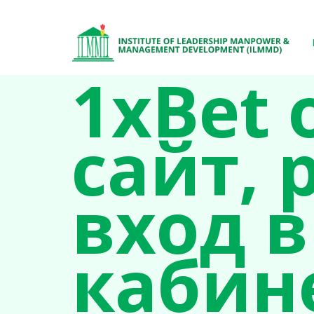
1xBet
сайт, 
вход 
кабин