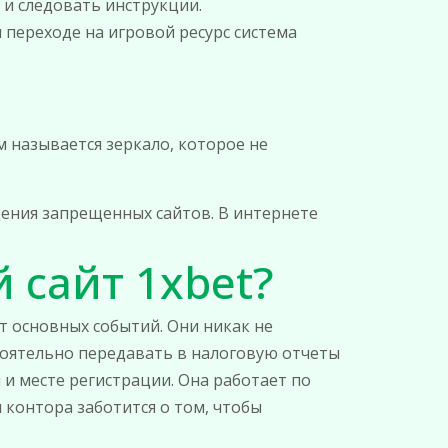
 и следовать инструкции.
и переходе на игровой ресурс система
м называется зеркало, которое не
ения запрещенных сайтов. В интернете
 сайт 1xbet?
т основных событий. Они никак не
тоятельно передавать в налоговую отчеты
 и месте регистрации. Она работает по
 контора заботится о том, чтобы