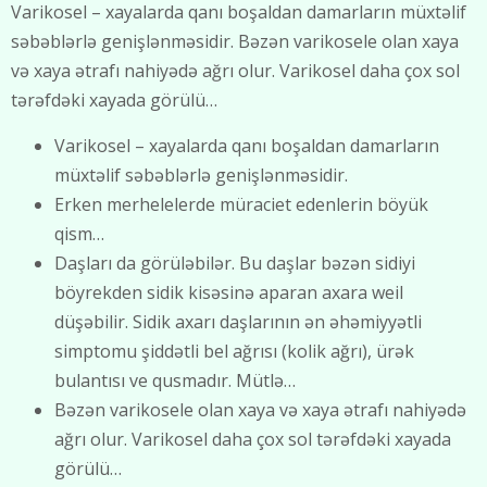
Varikosel – xayalarda qanı boşaldan damarların müxtəlif
səbəblərlə genişlənməsidir. Bəzən varikosele olan xaya
və xaya ətrafı nahiyədə ağrı olur. Varikosel daha çox sol
tərəfdəki xayada görülü…
Varikosel – xayalarda qanı boşaldan damarların
müxtəlif səbəblərlə genişlənməsidir.
Erken merhelelerde müraciet edenlerin böyük
qism…
Daşları da görüləbilər. Bu daşlar bəzən sidiyi
böyrekden sidik kisəsinə aparan axara weil
düşəbilir. Sidik axarı daşlarının ən əhəmiyyətli
simptomu şiddətli bel ağrısı (kolik ağrı), ürək
bulantısı ve qusmadır. Mütlə…
Bəzən varikosele olan xaya və xaya ətrafı nahiyədə
ağrı olur. Varikosel daha çox sol tərəfdəki xayada
görülü…