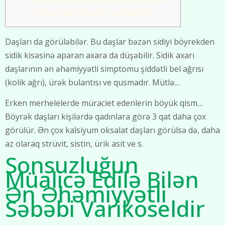
Əhəmiyyətli Səbəbi Varikoseldir
Daşları da görüləbilər. Bu daşlar bəzən sidiyi böyrekden
sidik kisəsinə aparan axara da düşəbilir. Sidik axarı
daşlarının ən əhəmiyyətli simptomu şiddətli bel ağrısı
(kolik ağrı), ürək bulantısı ve qusmadır. Mütlə…
Erken merhelelerde müraciet edenlerin böyük qism…
Böyrək daşları kişilərdə qadınlara görə 3 qat daha çox
görülür. Ən çox kalsiyum oksalat daşları görülsə də, daha
az olaraq strüvit, sistin, ürik asit ve s.
Sonsuzluğun
Müalicə Edilə Bilən
Ən Əhəmiyyətli
Səbəbi Varikoseldir