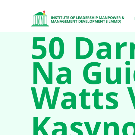
50 Da
Na Gui
Watts 
Kasyno