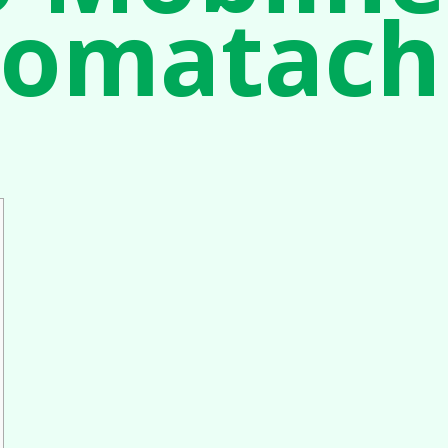
tomatach