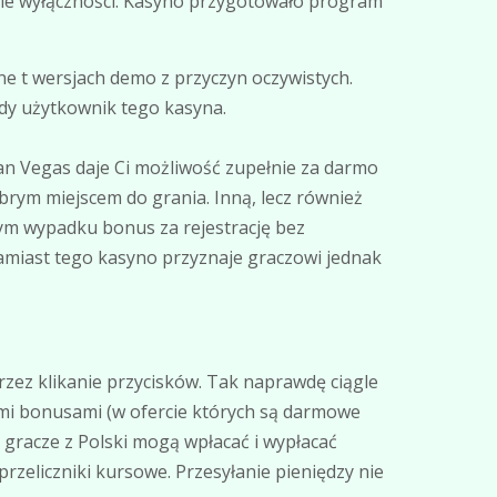
zie wyłączności. Kasyno przygotowało program
pne t wersjach demo z przyczyn oczywistych.
dy użytkownik tego kasyna.
an Vegas daje Ci możliwość zupełnie za darmo
obrym miejscem do grania. Inną, lecz również
ym wypadku bonus za rejestrację bez
amiast tego kasyno przyznaje graczowi jednak
przez klikanie przycisków. Tak naprawdę ciągle
mi bonusami (w ofercie których są darmowe
e gracze z Polski mogą wpłacać i wypłacać
rzeliczniki kursowe. Przesyłanie pieniędzy nie