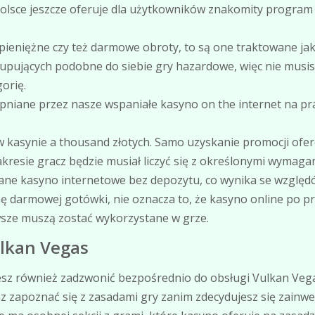
olsce jeszcze oferuje dla użytkowników znakomity program 
 pieniężne czy też darmowe obroty, to są one traktowane ja
rupujących podobne do siebie gry hazardowe, więc nie musisz
orię.
pniane przez nasze wspaniałe kasyno on the internet na pr
 w kasynie a thousand złotych. Samo uzyskanie promocji of
kresie gracz będzie musiał liczyć się z określonymi wymagan
ne kasyno internetowe bez depozytu, co wynika se względó
ę darmowej gotówki, nie oznacza to, że kasyno online po p
rwsze muszą zostać wykorzystane w grze.
ulkan Vegas
sz również zadzwonić bezpośrednio do obsługi Vulkan Vegas.
z zapoznać się z zasadami gry zanim zdecydujesz się zainw