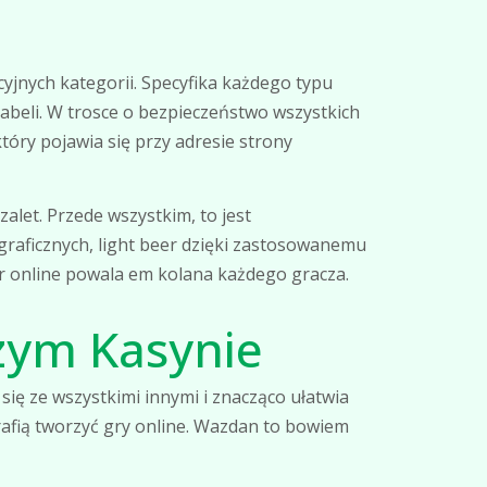
cyjnych kategorii. Specyfika każdego typu
abeli. W trosce o bezpieczeństwo wszystkich
óry pojawia się przy adresie strony
alet. Przede wszystkim, to jest
 graficznych, light beer dzięki zastosowanemu
ier online powala em kolana każdego gracza.
zym Kasynie
się ze wszystkimi innymi i znacząco ułatwia
rafią tworzyć gry online. Wazdan to bowiem