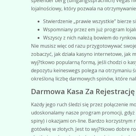
speiender berg (umgangssprachlich) Vegas nie
lojalnościowy, który pozwala na otrzymywani
Stwierdzenie „prawie wszystkie” bierze s
Wspomniany przez em już program lojaln
Wszyscy z nich należą bowiem do rynkowej
Nie musisz więc od razu przygotowywać swojeg
zobaczyć, jak działa kasyno internetowe, jak m
wyj?tkowo popularną formą, jeśli chodzi o k
depozytu keineswegs polega na otrzymaniu śr
określoną liczbę darmowych spinów, które na
Darmowa Kasa Za Rejestrację
Każdy jego ruch śledzi się przez połączenie m
udoskonalamy nasze program promocji, gdyż 
spiny) i okazjami on-line. Bardzo korzystnym 
gotówkę w złotych. Jest to wyj?tkowo dobre ro