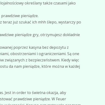
lojalnościowy określany także czasami jako
k prawdziwe pieniądze.
 teraz już szukać ich mhh ślepo, wystarczy po
awdziwe pieniądze gry, otrzymujesz dokładnie
erowanej poprzez kasyna bez depozytu z
iami, obostrzeniami i ograniczeniami. Są one
w związanych z bezpieczeństwem. Kiedy więc
rostu da nam pieniądze, które można w każdej
 Jest in order to świetna okazja, aby
estować prawdziwe pieniądze. W Feuer