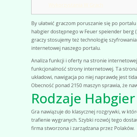
Wykorzystania W Grach
By ułatwić graczom poruszanie się po portalu 
habgier dostępnego w Feuer speiender berg (
graczy stosujemy też technologię szyfrowania
internetowej naszego portalu.
Analiza funkcji i oferty na stronie interneto
funkcjonalność strony internetowej. Ta strona
układowi, nawigacja po niej naprawdę jest tid
Obecność ponad 2150 maszyn sprawia, że nawet
Rodzaje Habgie
Gra nawiązuje do klasycznej rozgrywki, w któr
trafienie wygranych. Szybki rozwój tego dost
firma stworzona i zarządzana przez Polaków.