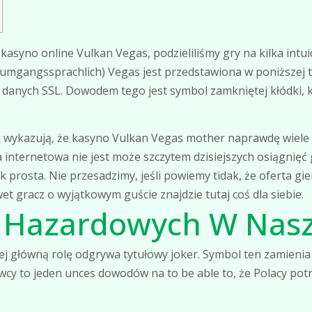
kasyno online Vulkan Vegas, podzieliliśmy gry na kilka intui
umgangssprachlich) Vegas jest przedstawiona w poniższej t
 danych SSL. Dowodem tego jest symbol zamkniętej kłódki, kt
wej wykazują, że kasyno Vulkan Vegas mother naprawdę wiele z
 internetowa nie jest może szczytem dzisiejszych osiągnięć
ak prosta. Nie przesadzimy, jeśli powiemy tidak, że oferta g
 gracz o wyjątkowym guście znajdzie tutaj coś dla siebie.
r Hazardowych W Nas
ej główną rolę odgrywa tytułowy joker. Symbol ten zamienia 
awcy to jeden unces dowodów na to be able to, że Polacy pot