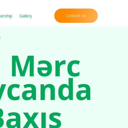
Contact Us
ership
Gallery
r
n Mərc
aycanda
Bаxış