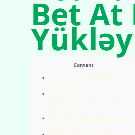
Bеt Аt
Yükləy
Content
“turan Tovuz”un Stadionunda
Yenidənqurma Işləri Başladı
Rəşad Sadıqov Yeni Transferi
Təsdiqlədi: “növbəti Oyunlara Sifariş
Edəcəyik”
“sampdoriya”da Koronavirusa Yeni
Yoluxma
Win Sistemində Necə Qeydiyyatdan