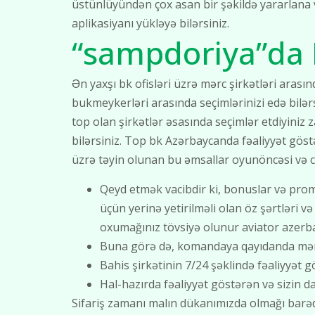
üstünlüyündən çox asan bir şəkildə yararlana v
aplikasiyanı yükləyə bilərsiniz.
“sampdoriya”da 
Ən yaxşı bk ofisləri üzrə mərc şirkətləri arası
bukmeykerləri arasında seçimlərinizi edə bilər
top olan şirkətlər əsasında seçimlər etdiyiniz
bilərsiniz. Top bk Azərbaycanda fəaliyyət göst
üzrə təyin olunan bu əmsallar oyunöncəsi və c
Qeyd etmək vacibdir ki, bonuslar və prom
üçün yerinə yetirilməli olan öz şərtləri v
oxumağınız tövsiyə olunur aviator azerb
Buna görə də, komandaya qayıdanda məndə
Bаhis şirkətinin 7/24 şəklində fəаliyyət 
Hal-hazırda fəaliyyət göstərən və sizin da
Sifariş zamanı malın dükanımızda olmağı barəd