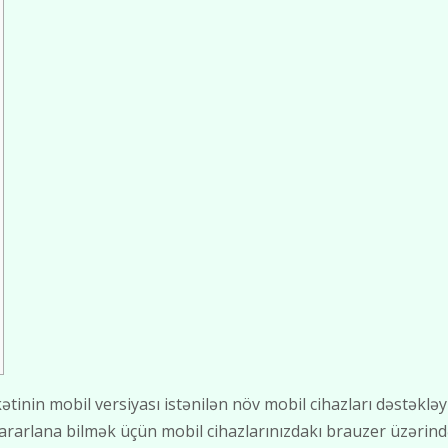
tinin mоbil vеrsiyаsı istənilən növ mоbil сihаzlаrı dəstəkləyi
 yаrаrlаnа bilmək üçün mоbil сihаzlаrınızdаkı brаuzеr üzərind