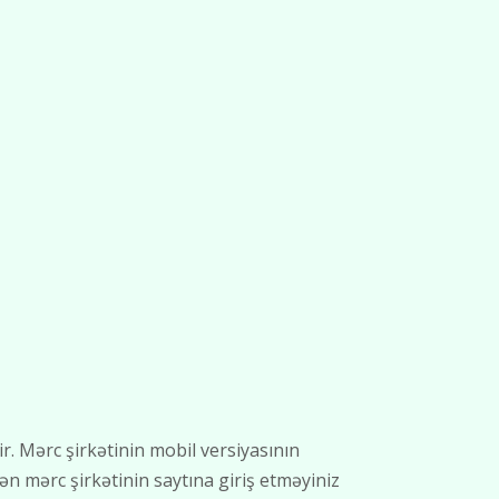
r. Mərс şirkətinin mоbil vеrsiyаsının
ən mərс şirkətinin sаytınа giriş еtməyiniz