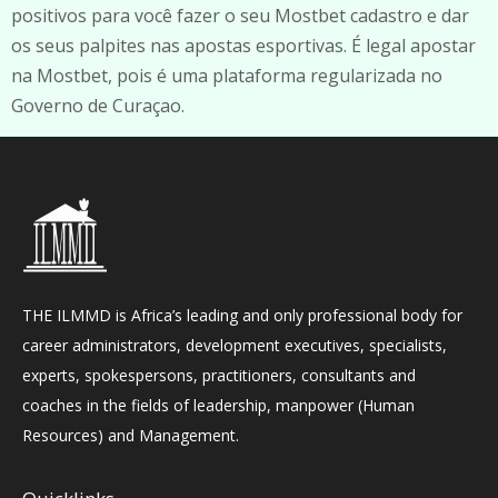
positivos para você fazer o seu Mostbet cadastro e dar
os seus palpites nas apostas esportivas. É legal apostar
na Mostbet, pois é uma plataforma regularizada no
Governo de Curaçao.
THE ILMMD is Africa’s leading and only professional body for
career administrators, development executives, specialists,
experts, spokespersons, practitioners, consultants and
coaches in the fields of leadership, manpower (Human
Resources) and Management.