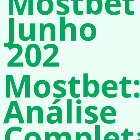
Mostbet
Junho
202
Mostbet
Análise
Complet