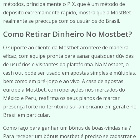
métodos, principalmente o PIX, que é um método de
depósito extremamente rápido, mostra que a MostBet
realmente se preocupa com os usuários do Brasil.
Como Retirar Dinheiro No Mostbet?
O suporte ao cliente da Mostbet acontece de maneira
eficaz, com equipe pronta para sanar quaisquer dúvidas
de usuários e visitantes da plataforma. Na Mostbet, o
cash out pode ser usado em apostas simples e múltiplas,
bem como em pré-jogo e ao vivo. A casa de apostas
europeia Mostbet, com operações nos mercados do
México e Peru, reafirma os seus planos de marcar
presença forte no território sul-americano em geral e no
Brasil em particular.
Como faço para ganhar um bônus de boas-vindas na ?
Para receber um bônus mostbet é preciso se cadastrar e