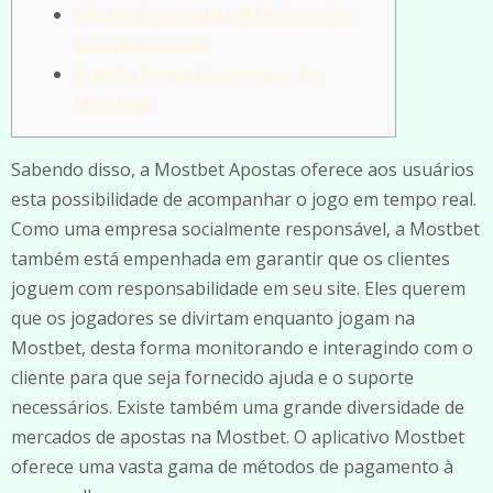
Общая Информация Об Онлайн-
казино Mostbet
Quanto Posso Economizar Em
Mostbet?
Sabendo disso, a Mostbet Apostas oferece aos usuários
esta possibilidade de acompanhar o jogo em tempo real.
Como uma empresa socialmente responsável, a Mostbet
também está empenhada em garantir que os clientes
joguem com responsabilidade em seu site. Eles querem
que os jogadores se divirtam enquanto jogam na
Mostbet, desta forma monitorando e interagindo com o
cliente para que seja fornecido ajuda e o suporte
necessários. Existe também uma grande diversidade de
mercados de apostas na Mostbet. O aplicativo Mostbet
oferece uma vasta gama de métodos de pagamento à