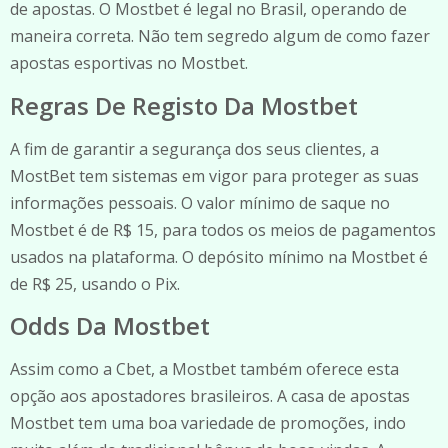
de apostas. O Mostbet é legal no Brasil, operando de
maneira correta. Não tem segredo algum de como fazer
apostas esportivas no Mostbet.
Regras De Registo Da Mostbet
A fim de garantir a segurança dos seus clientes, a
MostBet tem sistemas em vigor para proteger as suas
informações pessoais. O valor mínimo de saque no
Mostbet é de R$ 15, para todos os meios de pagamentos
usados na plataforma. O depósito mínimo na Mostbet é
de R$ 25, usando o Pix.
Odds Da Mostbet
Assim como a Cbet, a Mostbet também oferece esta
opção aos apostadores brasileiros. A casa de apostas
Mostbet tem uma boa variedade de promoções, indo