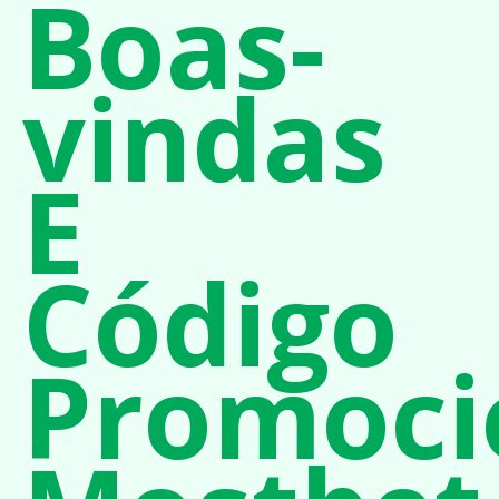
Boas-
vindas
E
Código
Promoci