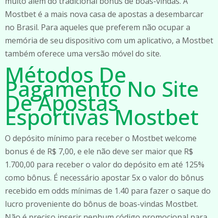
muito além do tradicional bônus de boas-vindas. A
Mostbet é a mais nova casa de apostas a desembarcar
no Brasil. Para aqueles que preferem não ocupar a
memória de seu dispositivo com um aplicativo, a Mostbet
também oferece uma versão móvel do site.
Métodos De
Pagamento No Site
De Apostas
Esportivas Mostbet
O depósito mínimo para receber o Mostbet welcome
bonus é de R$ 7,00, e ele não deve ser maior que R$
1.700,00 para receber o valor do depósito em até 125%
como bônus. É necessário apostar 5x o valor do bônus
recebido em odds mínimas de 1.40 para fazer o saque do
lucro proveniente do bônus de boas-vindas Mostbet.
Não é preciso inserir nenhum código promocional para