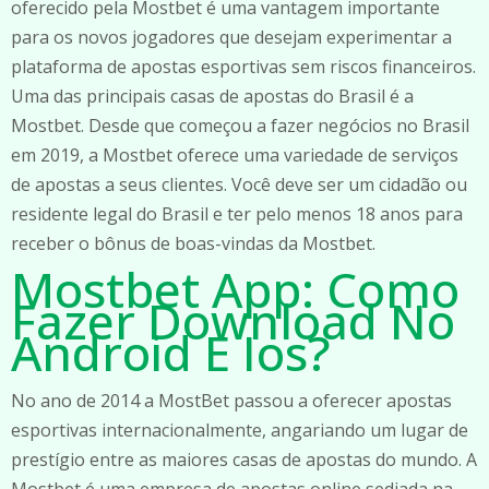
oferecido pela Mostbet é uma vantagem importante
para os novos jogadores que desejam experimentar a
plataforma de apostas esportivas sem riscos financeiros.
Uma das principais casas de apostas do Brasil é a
Mostbet. Desde que começou a fazer negócios no Brasil
em 2019, a Mostbet oferece uma variedade de serviços
de apostas a seus clientes. Você deve ser um cidadão ou
residente legal do Brasil e ter pelo menos 18 anos para
receber o bônus de boas-vindas da Mostbet.
Mostbet App: Como
Fazer Download No
Android E Ios?
No ano de 2014 a MostBet passou a oferecer apostas
esportivas internacionalmente, angariando um lugar de
prestígio entre as maiores casas de apostas do mundo. A