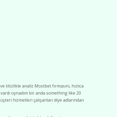
 titizlikle analiz Mostbet fırmasını, hızlıca
k vardı oynadım bir anda something like 20
şteri hizmetleri çalışanları diye adlarından