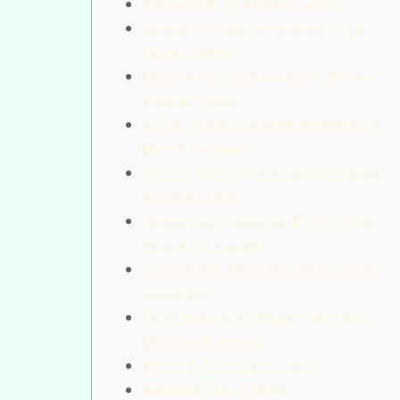
Playsounds Tr Bedava Casino
Genel0100 Free Spins Slots Of Las
Vegas Casino
Mostbet’in Özbekistan’daki Resmi
Internet Sitesi
Is The Terme Conseillé Available On
Mobile Devices?
Aviator Sport Oyunun Müslümanlari
Və Əsas Yükləri̇
Çempionlar Liqasında Ən Çox Oyun
Keçirən Oyunçular
Türkiye’deki Mostbet Online Casino
İncelemesi
Регистрация И Начало Работы В
Mostbet Partners
Mostbet Para Nasıl Çekilir?
Bahsegel Para Çekme