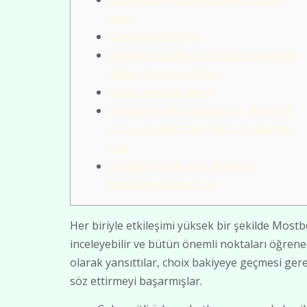
App
Genel0betist Giriş
Mostbet Türkiye Için Sobre Güvenilir
Bahis Ve Casino Sitesi
About Aviator Game
Mostbet Apk Azərbaycan – Android
Və Ios-da Mostbet-i Necə Yükləmək
Olar
Mostbet Yükle Indir Android
Mostbet-kasino Com
Her biriyle etkileşimi yüksek bir şekilde Mostbe
inceleyebilir ve bütün önemli noktaları öğrene
olarak yansıttılar, choix bakiyeye geçmesi ger
söz ettirmeyi başarmışlar.