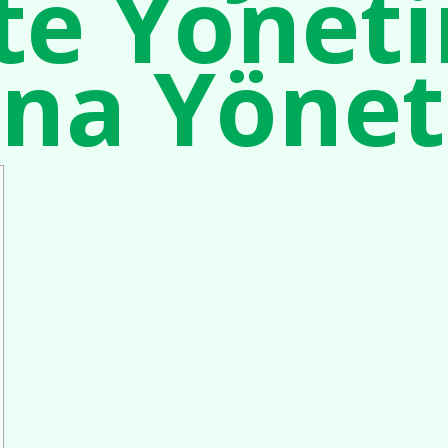
te Yönet
ina Yönet