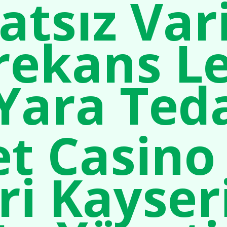
atsız Var
rekans L
ara Teda
t Casino
ri Kayser