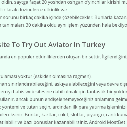
 oldin, saytga faqat 20 yoshdan oshgan o’yinchilar kirishi 
i olarak düzinelerce etkinlik var.
ir sorunu birkaç dakika içinde çözebilecekler. Bunlarla kaz
n tanımaları. 30 dakika oldu aynı işlem yüzünden hala bekliy
te To Try Out Aviator In Turkey
da en popüler etkinliklerden oluşan bir settir. İlgilendiğiniz
ygulaması yoktur (eskiden olmasına rağmen).
n sınırlandırabileceğini, askıya alabileceğini veya devre dışı
iyi bahis web sitesine dahil olmak için fantastik bir yoldur
kullanır, ancak bunun endişelenemeyeceğiniz anlamına gelmed
öntemi ve tutarı seçin, ardından ilk para yatırma işleminizi 
ayabileceksiniz. Bunlar, kartlar, rulet, slotlar, piyango, canlı 
katılabilir ve bazı bonuslar kazanabilirsiniz. Android MostB