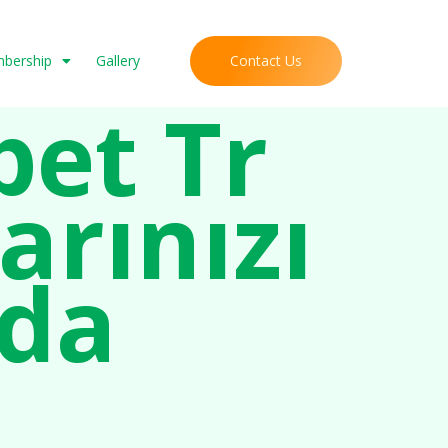
Contact Us
mbership
Gallery
bet Tr
arınızı
nda