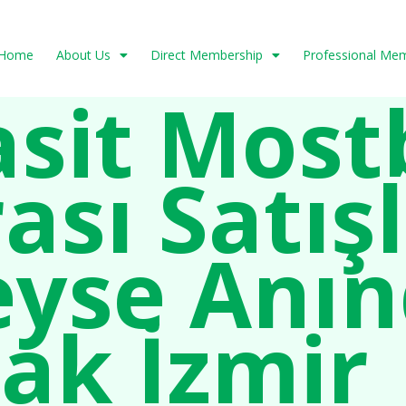
Home
About Us
Direct Membership
Professional Me
asit Most
sı Satışl
yse Anı
ak İzmir