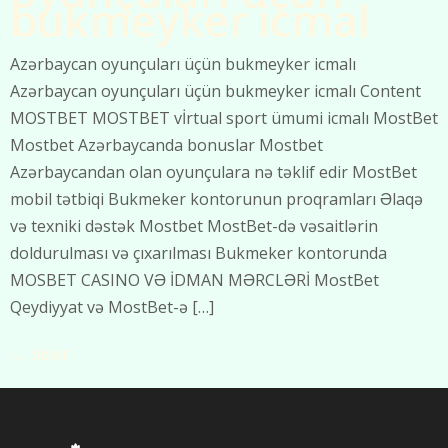
bukmeyker icmal
Azərbaycan oyunçuları üçün bukmeyker icmalı
Azərbaycan oyunçuları üçün bukmeyker icmalı Content
MOSTBET MOSTBET vİrtual sport ümumi icmalı MostBet
Mostbet Azərbaycanda bonuslar Mostbet
Azərbaycandan olan oyunçulara nə təklif edir MostBet
mobil tətbiqi Bukmeker kontorunun proqramları Əlaqə
və texniki dəstək Mostbet MostBet-də vəsaitlərin
doldurulması və çıxarılması Bukmeker kontorunda
MOSBET CASINO VƏ İDMAN MƏRCLƏRİ MostBet
Qeydiyyat və MostBet-ə […]
←
older