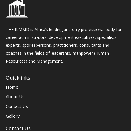
THE ILMMD is Africa’s leading and only professional body for
career administrators, development executives, specialists,
experts, spokespersons, practitioners, consultants and
coaches in the fields of leadership, manpower (Human
Resources) and Management.
Quicklinks
Home
About Us
Contact Us
Gallery
Contact Us