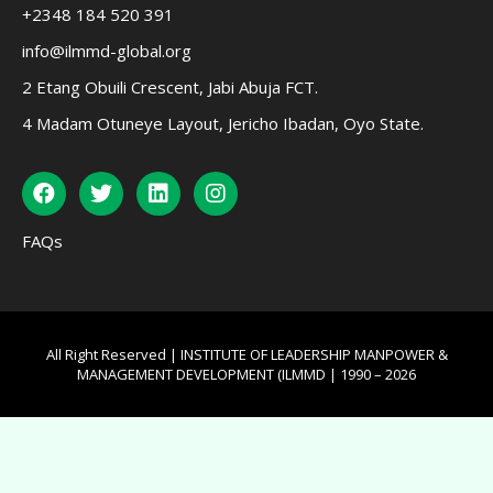
+2348 184 520 391
info@ilmmd-global.org
2 Etang Obuili Crescent, Jabi Abuja FCT.
4 Madam Otuneye Layout, Jericho Ibadan, Oyo State.
FAQs
All Right Reserved | INSTITUTE OF LEADERSHIP MANPOWER &
MANAGEMENT DEVELOPMENT (ILMMD | 1990 – 2026