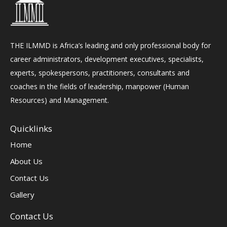
THE ILMMD is Africa’s leading and only professional body for
career administrators, development executives, specialists,
experts, spokespersons, practitioners, consultants and
coaches in the fields of leadership, manpower (Human
Resources) and Management.
Quicklinks
Home
About Us
Contact Us
Gallery
Contact Us