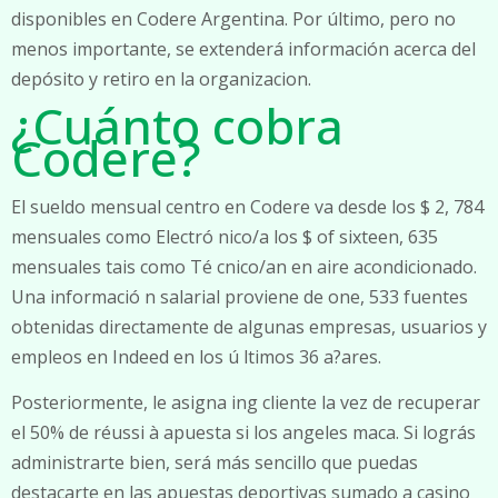
disponibles en Codere Argentina. Por último, pero no
menos importante, se extenderá información acerca del
depósito y retiro en la organizacion.
¿Cuánto cobra
Codere?
El sueldo mensual centro en Codere va desde los $ 2, 784
mensuales como Electró nico/a los $ of sixteen, 635
mensuales tais como Té cnico/an en aire acondicionado.
Una informació n salarial proviene de one, 533 fuentes
obtenidas directamente de algunas empresas, usuarios y
empleos en Indeed en los ú ltimos 36 a?ares.
Posteriormente, le asigna ing cliente la vez de recuperar
el 50% de réussi à apuesta si los angeles maca. Si lográs
administrarte bien, será más sencillo que puedas
destacarte en las apuestas deportivas sumado a casino