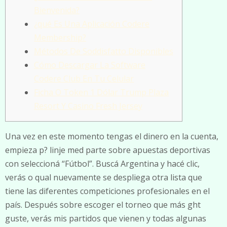
Bienvenida?
¿qué Es Una Aplicación Codere
Membership?
Métodos De Soddisfatto Disponibles
Cómo Descargar La Software
Codere Club En Tu Celular
Ficha O Token 1 Dólar Trump Plaza
Resort Y Casino Fresh Jersey
Una vez en este momento tengas el dinero en la cuenta,
empieza p? linje med parte sobre apuestas deportivas
con seleccioná “Fútbol”. Buscá Argentina y hacé clic,
verás o qual nuevamente se despliega otra lista que
tiene las diferentes competiciones profesionales en el
país. Después sobre escoger el torneo que más ght
guste, verás mis partidos que vienen y todas algunas