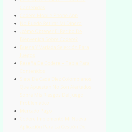
Contenidos
Codere Mobile Phone App
No Puedo Retirar Mi Dinero
¿cómo Obtener El Recibo De
Bienvenida Sobre Codere?
Buena Y Variada Selección Para
Juegos
Reseña De Codere – Tabla Para
Contenidos
Siete De Cada Diez Colombianos
Que Apuestan No Son Alertados
Sobre Mis Riesgos Del Juego
Problemático
Mercado Pago
Codere Implementó Mi Nueva
Aplicación Para La Gestión De