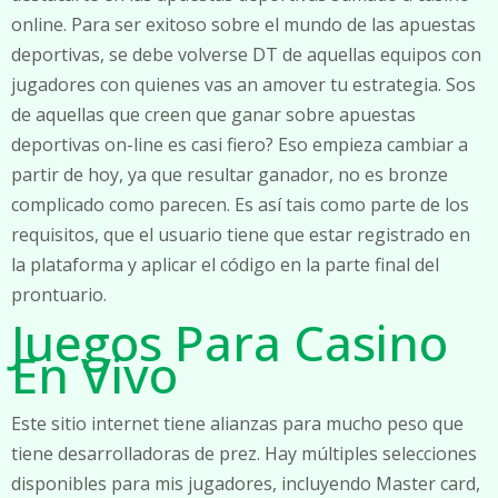
online. Para ser exitoso sobre el mundo de las apuestas
deportivas, se debe volverse DT de aquellas equipos con
jugadores con quienes vas an amover tu estrategia. Sos
de aquellas que creen que ganar sobre apuestas
deportivas on-line es casi fiero? Eso empieza cambiar a
partir de hoy, ya que resultar ganador, no es bronze
complicado como parecen. Es así tais como parte de los
requisitos, que el usuario tiene que estar registrado en
la plataforma y aplicar el código en la parte final del
prontuario.
Juegos Para Casino
En Vivo
Este sitio internet tiene alianzas para mucho peso que
tiene desarrolladoras de prez. Hay múltiples selecciones
disponibles para mis jugadores, incluyendo Master card,