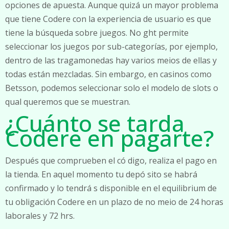
opciones de apuesta. Aunque quizá un mayor problema
que tiene Codere con la experiencia de usuario es que
tiene la búsqueda sobre juegos. No ght permite
seleccionar los juegos por sub-categorías, por ejemplo,
dentro de las tragamonedas hay varios meios de ellas y
todas están mezcladas. Sin embargo, en casinos como
Betsson, podemos seleccionar solo el modelo de slots o
qual queremos que se muestran.
¿Cuánto se tarda
Codere en pagarte?
Después que comprueben el có digo, realiza el pago en
la tienda. En aquel momento tu depó sito se habrá
confirmado y lo tendrá s disponible en el equilibrium de
tu obligación Codere en un plazo de no meio de 24 horas
laborales y 72 hrs.