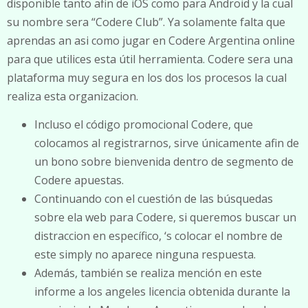
disponible tanto afin de iOS como para Android y la cual
su nombre sera “Codere Club”. Ya solamente falta que
aprendas an asi como jugar en Codere Argentina online
para que utilices esta útil herramienta. Codere sera una
plataforma muy segura en los dos los procesos la cual
realiza esta organizacion.
Incluso el código promocional Codere, que
colocamos al registrarnos, sirve únicamente afin de
un bono sobre bienvenida dentro de segmento de
Codere apuestas.
Continuando con el cuestión de las búsquedas
sobre ela web para Codere, si queremos buscar un
distraccion en específico, ‘s colocar el nombre de
este simply no aparece ninguna respuesta.
Además, también se realiza mención en este
informe a los angeles licencia obtenida durante la