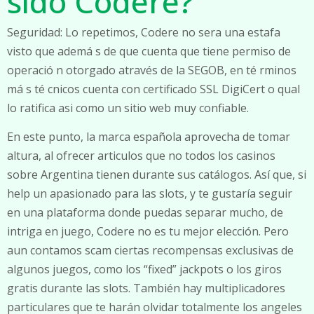
sido Codere?
Seguridad: Lo repetimos, Codere no sera una estafa
visto que ademá s de que cuenta que tiene permiso de
operació n otorgado através de la SEGOB, en té rminos
má s té cnicos cuenta con certificado SSL DigiCert o qual
lo ratifica asi como un sitio web muy confiable.
En este punto, la marca española aprovecha de tomar
altura, al ofrecer articulos que no todos los casinos
sobre Argentina tienen durante sus catálogos. Así que, si
help un apasionado para las slots, y te gustaría seguir
en una plataforma donde puedas separar mucho, de
intriga en juego, Codere no es tu mejor elección. Pero
aun contamos scam ciertas recompensas exclusivas de
algunos juegos, como los “fixed” jackpots o los giros
gratis durante las slots. También hay multiplicadores
particulares que te harán olvidar totalmente los angeles