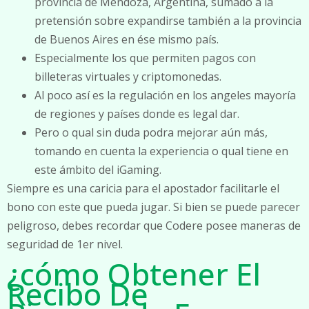
provincia de Mendoza, Argentina, sumado a la
pretensión sobre expandirse también a la provincia
de Buenos Aires en ése mismo país.
Especialmente los que permiten pagos con
billeteras virtuales y criptomonedas.
Al poco así es la regulación en los angeles mayoría
de regiones y países donde es legal dar.
Pero o qual sin duda podra mejorar aún más,
tomando en cuenta la experiencia o qual tiene en
este ámbito del iGaming.
Siempre es una caricia para el apostador facilitarle el
bono con este que pueda jugar. Si bien se puede parecer
peligroso, debes recordar que Codere posee maneras de
seguridad de 1er nivel.
¿cómo Obtener El
Recibo De