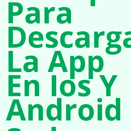
Para
Descarg
La App
En Ios Y
Android