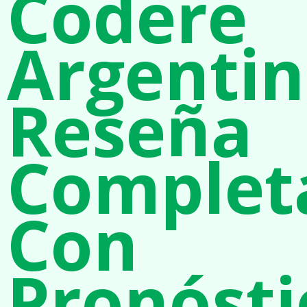
Codere
Argenti
Reseña
Complet
Con
Pronósti