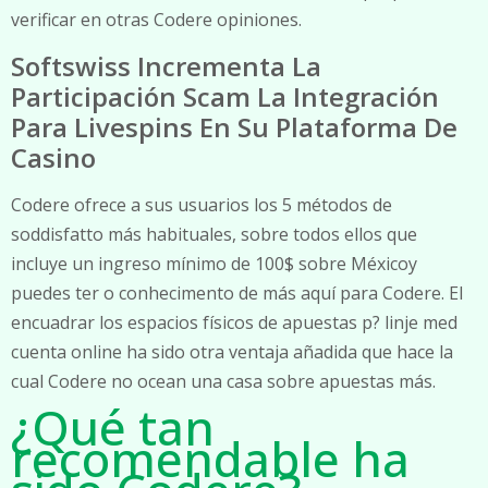
verificar en otras Codere opiniones.
Softswiss Incrementa La
Participación Scam La Integración
Para Livespins En Su Plataforma De
Casino
Codere ofrece a sus usuarios los 5 métodos de
soddisfatto más habituales, sobre todos ellos que
incluye un ingreso mínimo de 100$ sobre Méxicoy
puedes ter o conhecimento de más aquí para Codere. El
encuadrar los espacios físicos de apuestas p? linje med
cuenta online ha sido otra ventaja añadida que hace la
cual Codere no ocean una casa sobre apuestas más.
¿Qué tan
recomendable ha