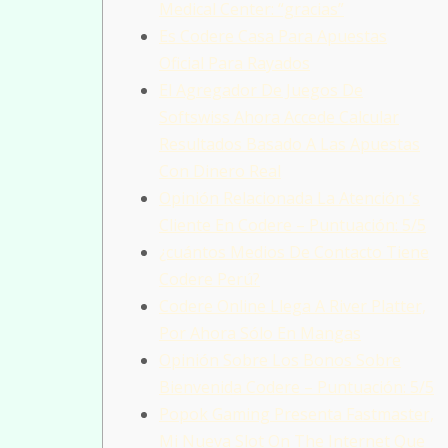
Medical Center: “gracias”
Es Codere Casa Para Apuestas
Oficial Para Rayados
El Agregador De Juegos De
Softswiss Ahora Accede Calcular
Resultados Basado A Las Apuestas
Con Dinero Real
Opinión Relacionada La Atención ‘s
Cliente En Codere – Puntuación: 5/5
¿cuántos Medios De Contacto Tiene
Codere Perú?
Codere Online Llega A River Platter,
Por Ahora Sólo En Mangas
Opinión Sobre Los Bonos Sobre
Bienvenida Codere – Puntuación: 5/5
Popok Gaming Presenta Fastmaster,
Mi Nueva Slot On The Internet Que