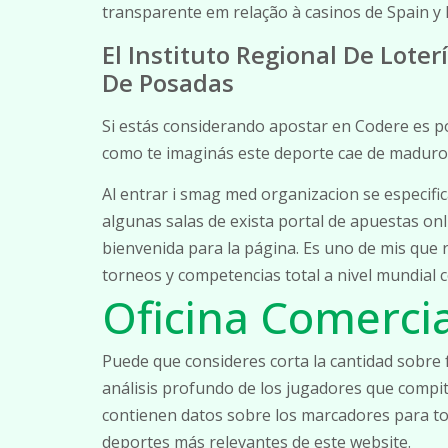
transparente em relação à casinos de Spain y 
El Instituto Regional De Loter
De Posadas
Si estás considerando apostar en Codere es po
como te imaginás este deporte cae de maduro q
Al entrar i smag med organizacion se especifi
algunas salas de exista portal de apuestas onl
bienvenida para la página. Es uno de mis que
torneos y competencias total a nivel mundial 
Oficina Comercia
Puede que consideres corta la cantidad sobre 
análisis profundo de los jugadores que compi
contienen datos sobre los marcadores para to
deportes más relevantes de este website.