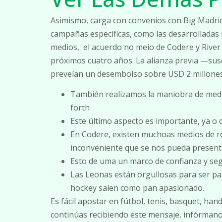
Asimismo, carga con convenios con Big Madrid
campañas específicas, como las desarrolladas
medios, el acuerdo no meio de Codere y River 
próximos cuatro años. La alianza previa —susc
preveían un desembolso sobre USD 2 millones
También realizamos la maniobra de medio
forth
Este último aspecto es importante, ya o
En Codere, existen muchoas medios de ro
inconveniente que se nos pueda present
Esto de uma un marco de confianza y segu
Las Leonas están orgullosas para ser part
hockey salen como pan apasionado.
Es fácil apostar en fútbol, tenis, basquet, h
continúas recibiendo este mensaje, infórmano