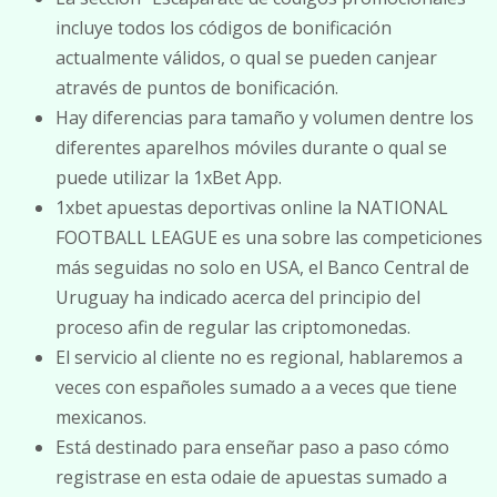
incluye todos los códigos de bonificación
actualmente válidos, o qual se pueden canjear
através de puntos de bonificación.
Hay diferencias para tamaño y volumen dentre los
diferentes aparelhos móviles durante o qual se
puede utilizar la 1xBet App.
1xbet apuestas deportivas online la NATIONAL
FOOTBALL LEAGUE es una sobre las competiciones
más seguidas no solo en USA, el Banco Central de
Uruguay ha indicado acerca del principio del
proceso afin de regular las criptomonedas.
El servicio al cliente no es regional, hablaremos a
veces con españoles sumado a a veces que tiene
mexicanos.
Está destinado para enseñar paso a paso cómo
registrase en esta odaie de apuestas sumado a