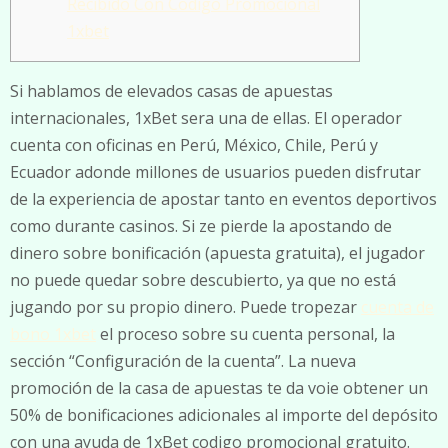
Recibido Con Codigo Promocional
1xbet
Si hablamos de elevados casas de apuestas
internacionales, 1xBet sera una de ellas. El operador
cuenta con oficinas en Perú, México, Chile, Perú y
Ecuador adonde millones de usuarios pueden disfrutar
de la experiencia de apostar tanto en eventos deportivos
como durante casinos. Si ze pierde la apostando de
dinero sobre bonificación (apuesta gratuita), el jugador
no puede quedar sobre descubierto, ya que no está
jugando por su propio dinero. Puede tropezar
cuenta de
bono 1xbet
el proceso sobre su cuenta personal, la
sección “Configuración de la cuenta”. La nueva
promoción de la casa de apuestas te da voie obtener un
50% de bonificaciones adicionales al importe del depósito
con una ayuda de 1xBet codigo promocional gratuito.