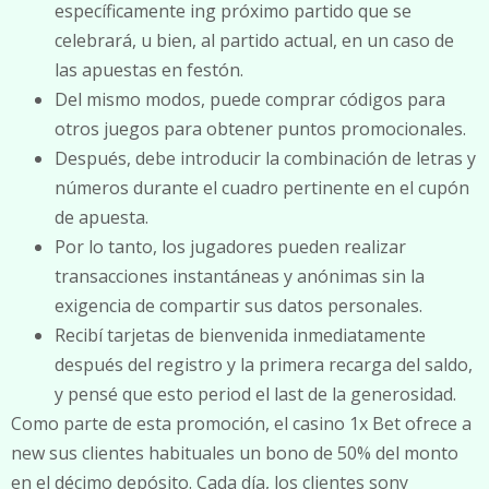
específicamente ing próximo partido que se
celebrará, u bien, al partido actual, en un caso de
las apuestas en festón.
Del mismo modos, puede comprar códigos para
otros juegos para obtener puntos promocionales.
Después, debe introducir la combinación de letras y
números durante el cuadro pertinente en el cupón
de apuesta.
Por lo tanto, los jugadores pueden realizar
transacciones instantáneas y anónimas sin la
exigencia de compartir sus datos personales.
Recibí tarjetas de bienvenida inmediatamente
después del registro y la primera recarga del saldo,
y pensé que esto period el last de la generosidad.
Como parte de esta promoción, el casino 1x Bet ofrece a
new sus clientes habituales un bono de 50% del monto
en el décimo depósito. Cada día, los clientes sony