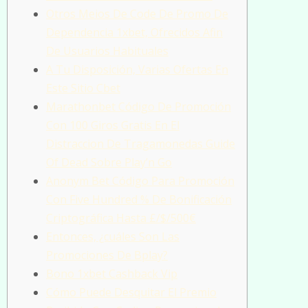
Otros Meios De Code De Promo De
Dependencia 1xbet, Ofrecidos Afin
De Usuarios Habituales
A Tu Disposición, Varias Ofertas En
Este Sitio Cbet
Marathonbet Código De Promoción
Con 100 Giros Gratis En El
Distraccion De Tragamonedas Guide
Of Dead Sobre Play’n Go
Anonym Bet Código Para Promoción
Con Five Hundred % De Bonificación
Criptográfica Hasta £/$/500€
Entonces, ¿cuáles Son Las
Promociones De Bplay?
Bono 1xbet Cashback Vip
Cómo Puede Desquitar El Premio