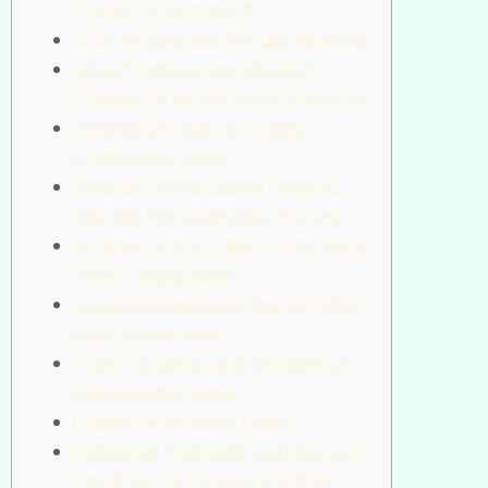
Cuenta Cuma-cuma 0€
El Bonos Estándar Pra Las Apuestas
Otras Promociones, Ofertas Y
Códigos De Bet365 Sobre Argentina
Ventajas De Usar Un Código
Promocional 1xbet
Bono De Online Casino Rivalo €2,
500, 000 Mensuales Este Torneo
Atractivo Gratis Codigo Promocional
1xbet ‘s Registrarse
¿cuántos Cupones Online De 1xbet
Están Disponibles?
Cómo Funciona Durante 1xbet Un
Clásico Code Promo
Código Promocional 1xbet
Código De Promoción Luckbox Con
Una Bono De Inclusive €/£/$300