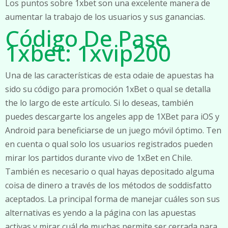
Los puntos sobre 1xbet son una excelente manera de
aumentar la trabajo de los usuarios y sus ganancias.
Código De Pase
1xbet: 1xvip200
Una de las características de esta odaie de apuestas ha
sido su código para promoción 1xBet o qual se detalla
the lo largo de este artículo. Si lo deseas, también
puedes descargarte los angeles app de 1XBet para iOS y
Android para beneficiarse de un juego móvil óptimo. Ten
en cuenta o qual solo los usuarios registrados pueden
mirar los partidos durante vivo de 1xBet en Chile.
También es necesario o qual hayas depositado alguma
coisa de dinero a través de los métodos de soddisfatto
aceptados. La principal forma de manejar cuáles son sus
alternativas es yendo a la página con las apuestas
activas y mirar cuál de muchas permite ser cerrada para