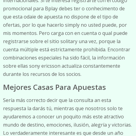
internacionales. Si te interesa registrarte con el código
promocional para Bplay debes ter o conhecimento de
que esta odaie de apuesta no dispone de el tipo de
ofertas, por lo que hacerlo simply no usted puede, por
mis momentos. Pero carga con en cuenta o qual puede
registrarse sobre el sitio solitary una vez, porque la
cuenta múltiple está estrictamente prohibida. Encontrar
combinaciones especiales ha sido fácil, la información
sobre ellas sony ericsson actualiza constantemente
durante los recursos de los socios.
Mejores Casas Para Apuestas
Sería más correcto decir que la consulta an esta
respuesta la darás tú, mientras que nosotros solo te
ayudaremos a conocer un poquito más este atractivo
mundo de destino, emociones, ilusión, alegría y victorias.
Lo verdaderamente interesante es que desde un año