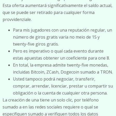
Esta oferta aumentará significativamente el saldo actual,
que se puede ser retirado para cualquier forma
provvidenziale.
Para mis jugadores con una reputación regular, un
número de giros gratis varía no meio de 15 y
twenty-five giros gratis.
Pero es imperativo o qual cada evento durante
estas apuestas obtener un coeficiente para one 8.
En total, la empresa admite twenty-five monedas,
incluidas Bitcoin, ZCash, Dogecoin sumado a TRON.
Usted tampoco podrá negociar, transferir,
comprar, arrendar, licenciar, prestar u compartir su
obligación o la cuenta de cualquier otra persona.
La creación de una tiene un solo clic, por teléfono
sumado a en las redes sociales requiere o qual se
especifiquen sumado a verifiquen todos los datos