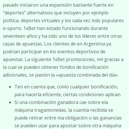
pasado iniciaron una expansión bastante fuerte en
“deportes” alternativos que incluyen por ejemplo
política, deportes virtuales y los cada vez más populares
e-sports. 1xBet han estado funcionando durante
seventeen años y ha sido uno de los líderes entre otras
casas de apuestas. Los clientes de en Argentina ya
podrian participar en los eventos deportivos de
apuestas. La siguiente 1xBet promociones, mil gracias a
la cual se pueden obtener fondos de bonificación
adicionales, se pasión la «apuesta combinada del día».
Ten en cuenta que, como cualquier bonificación,
para hacerla eficiente, ciertas condiciones aplican.
Si una combinación ganadora cae sobre ela
máquina tragamonedas, la cuantía recibida se
puede retirar entre ma obligación o las ganancias
se pueden usar para apostar sobre otra máquina