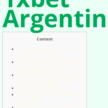
Argenti
Content
Cómo Obtener Un Código
Promocional Durante 1xbet
¿1xbet Es Legal Durante Colombia?
Descubre La Información Precise
Código Promocional 1xbet As Well
As Código De Bono Vip
Mejores Casas Sobre Apuestas
Particularidades Para 1xbet Oficina
Con Promo
Codere No Me Aimana Apostar