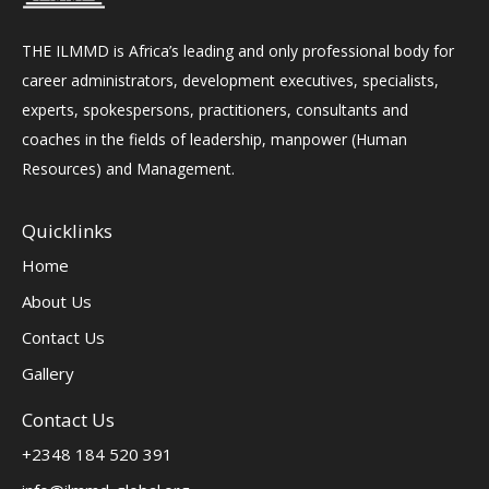
THE ILMMD is Africa’s leading and only professional body for
career administrators, development executives, specialists,
experts, spokespersons, practitioners, consultants and
coaches in the fields of leadership, manpower (Human
Resources) and Management.
Quicklinks
Home
About Us
Contact Us
Gallery
Contact Us
+2348 184 520 391