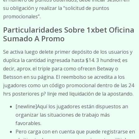
su obligación y realizar la “solicitud de puntos
promocionales”.
Particularidades Sobre 1xbet Oficina
Sumado A Promo
Se activa luego delete primer depósito de los usuarios y
duplica la cantidad ingresada hasta $14. 3 hundred; es
decir, aprox. el triple para como ofrecen Betway o
Betsson en su página. El reembolso se acredita a los
jugadores como un código promocional dentro de las 24
hrs posteriores p? linje med liquidación de la apostando.
[newline]Aquí los jugadores están dispuestos an
organizar las situaciones de trabajo más
favorables.
Pero carga con en cuenta que puede registrarse en