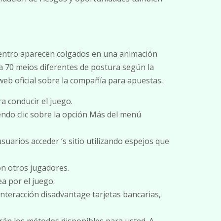
uentro aparecen colgados en una animación
sta 70 meios diferentes de postura según la
web oficial sobre la compañía para apuestas.
a conducir el juego.
endo clic sobre la opción Más del menú
uarios acceder ‘s sitio utilizando espejos que
on otros jugadores.
a por el juego.
interacción disadvantage tarjetas bancarias,
erán los métodos disponibles para usted. A