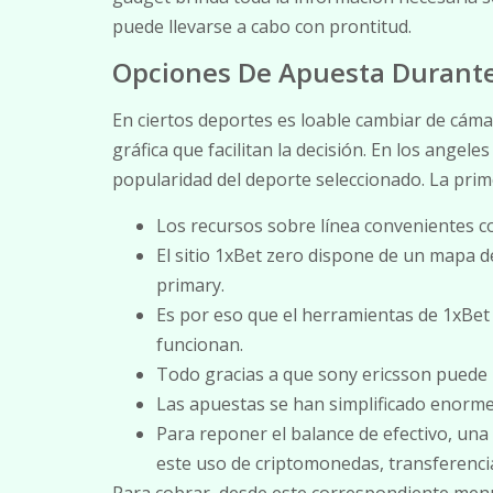
puede llevarse a cabo con prontitud.
Opciones De Apuesta Durante
En ciertos deportes es loable cambiar de cá
gráfica que facilitan la decisión. En los ange
popularidad del deporte seleccionado. La prim
Los recursos sobre línea convenientes co
El sitio 1xBet zero dispone de un mapa 
primary.
Es por eso que el herramientas de 1xBet 
funcionan.
Todo gracias a que sony ericsson puede i
Las apuestas se han simplificado enorme
Para reponer el balance de efectivo, una
este uso de criptomonedas, transferenci
Para cobrar, desde este correspondiente menú 