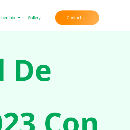
Contact Us
mbership
Gallery
l De
023 Con