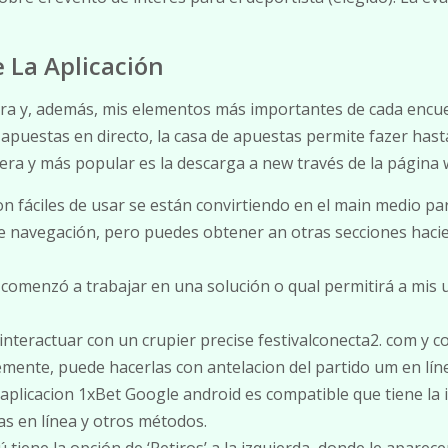
 La Aplicación
mara y, además, mis elementos más importantes de cada enc
les apuestas en directo, la casa de apuestas permite fazer ha
era y más popular es la descarga a new través de la página 
n fáciles de usar se están convirtiendo en el main medio par
de navegación, pero puedes obtener an otras secciones haci
comenzó a trabajar en una solución o qual permitirá a mis us
nteractuar con un crupier precise festivalconecta2. com y c
mente, puede hacerlas con antelacion del partido um en líne
 aplicacion 1xBet Google android es compatible que tiene la 
as en línea y otros métodos.
tiene la opción de ‘Retiros’ a la izquierda, donde le aparec