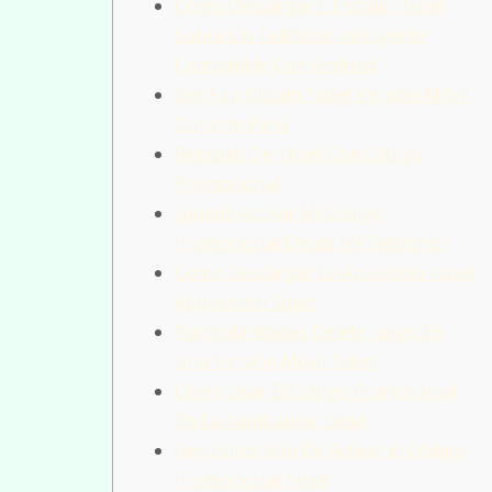
Cómo Descargar E Instalar 1xbet
Sobre Un Teléfono Inteligente
Compatible Con Android
Bet App Obtain 1xbet Versión Móvil
Durante Perú
Registro De 1xbet Con Código
Promocional
¿puedo Activar Mi Código
Promocional Desde Mi Teléfono?
Como Descargar La Aplicación 1xbet
Application Sport
Particularidades Delete Juego En
Una Versión Móvil 1xbet
Cómo Usar El Código Promocional
En La Application 1xbet
Requisitos Afin De Activar El Código
Promocional 1xbet