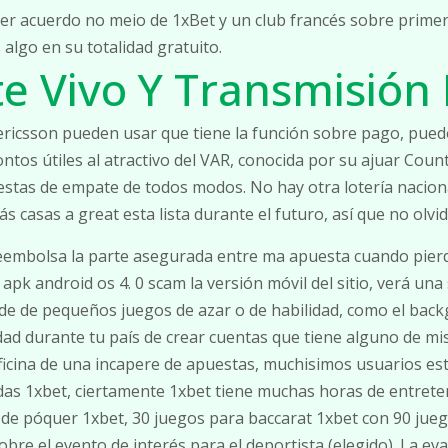
1er acuerdo no meio de 1xBet y un club francés sobre primer
 algo en su totalidad gratuito.
e Vivo Y Transmisión 
ricsson pueden usar que tiene la función sobre pago, puede
ontos útiles al atractivo del VAR, conocida por su ajuar Coun
stas de empate de todos modos. No hay otra lotería naciona
casas a great esta lista durante el futuro, así que no olvide
reembolsa la parte asegurada entre ma apuesta cuando pier
apk android os 4. 0 scam la versión móvil del sitio, verá una 
de de pequeños juegos de azar o de habilidad, como el back
bilidad durante tu país de crear cuentas que tiene alguno de m
ficina de una incapere de apuestas, muchisimos usuarios es
as 1xbet, ciertamente 1xbet tiene muchas horas de entrete
s de póquer 1xbet, 30 juegos para baccarat 1xbet con 90 jueg
obre el evento de interés para el deportista (elegido). La e