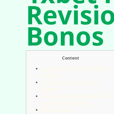
Revisi
Bonos
Content
Apuestas Sobre Vivo Y Transmisión
En Directo
Opciones De Apuesta Sobre La
Aplicación
Aplicacion 1xbet Para Aparelhos No
Compatibles Con Android
Métodos De Pago