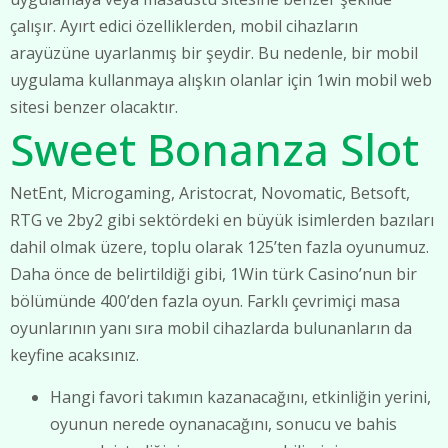
çalışır. Ayırt edici özelliklerden, mobil cihazların
arayüzüne uyarlanmış bir şeydir. Bu nedenle, bir mobil
uygulama kullanmaya alışkın olanlar için 1win mobil web
sitesi benzer olacaktır.
Sweet Bonanza Slot
NetEnt, Microgaming, Aristocrat, Novomatic, Betsoft,
RTG ve 2by2 gibi sektördeki en büyük isimlerden bazıları
dahil olmak üzere, toplu olarak 125’ten fazla oyunumuz.
Daha önce de belirtildiği gibi, 1Win türk Casino’nun bir
bölümünde 400’den fazla oyun. Farklı çevrimiçi masa
oyunlarının yanı sıra mobil cihazlarda bulunanların da
keyfine acaksınız.
Hangi favori takımın kazanacağını, etkinliğin yerini,
oyunun nerede oynanacağını, sonucu ve bahis