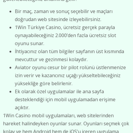
Bir maç, zaman ve sonuç seçebilir ve maçları
doğrudan web sitesinde izleyebilirsiniz.
1Win Türkiye Casino, ücretsiz gerçek parayla
oynayabileceğiniz 2.000’den fazla ücretsiz slot
oyunu sunar.
İhtiyacınız olan tüm bilgiler sayfanın üst kısmında
mevcuttur ve gezinmesi kolaydır.
Aviator oyunu cesur bir pilot rolünü üstlenmenize
izin verir ve kazancınız uçağı yükseltebileceğiniz
yüksekliğe göre belirlenir.
Ek olarak özel uygulamalar ile ana sayfa
desteklendiği için mobil uygulamadan erişime
açıktır.
1Win Casino mobil uygulamaları, web sitelerinden
hareket halindeyken oyunlar sunar. Oyunları seçmek çok
kolay ve hem Android hem de iOS’u içeren uygulama