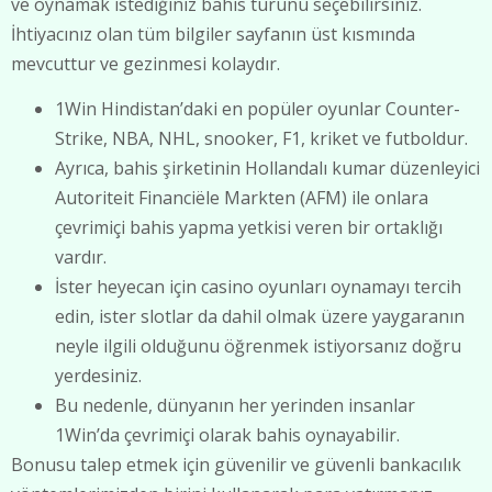
ve oynamak istediğiniz bahis türünü seçebilirsiniz.
İhtiyacınız olan tüm bilgiler sayfanın üst kısmında
mevcuttur ve gezinmesi kolaydır.
1Win Hindistan’daki en popüler oyunlar Counter-
Strike, NBA, NHL, snooker, F1, kriket ve futboldur.
Ayrıca, bahis şirketinin Hollandalı kumar düzenleyici
Autoriteit Financiële Markten (AFM) ile onlara
çevrimiçi bahis yapma yetkisi veren bir ortaklığı
vardır.
İster heyecan için casino oyunları oynamayı tercih
edin, ister slotlar da dahil olmak üzere yaygaranın
neyle ilgili olduğunu öğrenmek istiyorsanız doğru
yerdesiniz.
Bu nedenle, dünyanın her yerinden insanlar
1Win’da çevrimiçi olarak bahis oynayabilir.
Bonusu talep etmek için güvenilir ve güvenli bankacılık