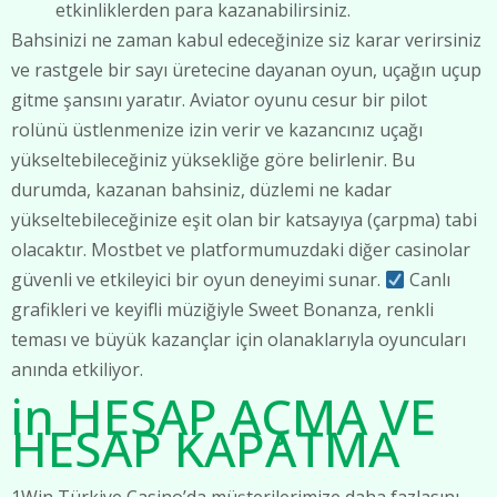
etkinliklerden para kazanabilirsiniz.
Bahsinizi ne zaman kabul edeceğinize siz karar verirsiniz
ve rastgele bir sayı üretecine dayanan oyun, uçağın uçup
gitme şansını yaratır. Aviator oyunu cesur bir pilot
rolünü üstlenmenize izin verir ve kazancınız uçağı
yükseltebileceğiniz yüksekliğe göre belirlenir. Bu
durumda, kazanan bahsiniz, düzlemi ne kadar
yükseltebileceğinize eşit olan bir katsayıya (çarpma) tabi
olacaktır. Mostbet ve platformumuzdaki diğer casinolar
güvenli ve etkileyici bir oyun deneyimi sunar.
Canlı
grafikleri ve keyifli müziğiyle Sweet Bonanza, renkli
teması ve büyük kazançlar için olanaklarıyla oyuncuları
anında etkiliyor.
in HESAP AÇMA VE
HESAP KAPATMA