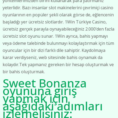
yöntemlerimizden birini kullanarak para yatırmanız
yeterlidir. Bazı insanlar slot makinelerini çevrimiçi casino
oyunlarının en popüler şekli olarak görse de, eğlencenin
başladığı yer ücretsiz slotlardır. 1Win Türkiye Casino,
ücretsiz gerçek parayla oynayabileceğiniz 2.000’den fazla
ücretsiz slot oyunu sunar. 1Win ayrıca, bahis yapmayı
veya ödeme talebinde bulunmayı kolaylaştırmak için tüm
oyuncular için bir dizi farklı dile sahiptir. Kaydolmaya
karar verdiyseniz, web sitesinde bahis oynamak da
kolaydır.Tek yapmanız gereken bir hesap oluşturmak ve
bir bahis oluşturmak.
Sweet Bonanza
oyununa giriş
yapmak için
aşağıdaki adımları
izlemelisiniz: