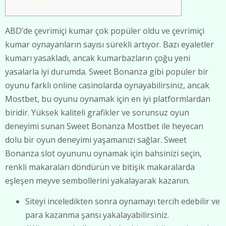
Sitesi
ABD’de çevrimiçi kumar çok popüler oldu ve çevrimiçi
kumar oynayanların sayısı sürekli artıyor. Bazı eyaletler
kumarı yasakladı, ancak kumarbazların çoğu yeni
yasalarla iyi durumda. Sweet Bonanza gibi popüler bir
oyunu farklı online casinolarda oynayabilirsiniz, ancak
Mostbet, bu oyunu oynamak için en iyi platformlardan
biridir. Yüksek kaliteli grafikler ve sorunsuz oyun
deneyimi sunan Sweet Bonanza Mostbet ile heyecan
dolu bir oyun deneyimi yaşamanızı sağlar. Sweet
Bonanza slot oyununu oynamak için bahsinizi seçin,
renkli makaraları döndürün ve bitişik makaralarda
eşleşen meyve sembollerini yakalayarak kazanın.
Siteyi inceledikten sonra oynamayı tercih edebilir ve
para kazanma şansı yakalayabilirsiniz.