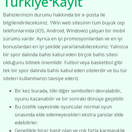
Türkiye Kayıt
Bahislerinizin durumu hakkında bir e-posta ile
bilgilendirileceksiniz. 1Win web sitesinin tüm büyük cep
telefonlarında (iOS, Android, Windows) çalışan bir mobil
sürümü vardır. Ayrıca en iyi promosyonlardan ve en iyi
bonuslardan en iyi şekilde yararlanabileceksiniz. Yalnızca
bir spor dalında bahis kabul eden birçok bahis sitesi
olduğunu bilmek önemlidir. Futbol veya basketbol gibi
tek bir spor dalında bahis kabul eden sitelerdir ve bu tür
siteleri kullanmanızı tavsiye ederiz.
Bir kez burada, tilki diğer sembolleri devralabilir,
oyunu kazanabilir ve bir sonraki dönüşe geçebilir.
Bu özellik sayesinde oyuncular normal oyun
sırasında elde edemeyecekleri ekstra şanslar elde
edebilirler.
Genellikle biraz basit olan ve çok fazla karmaşıklık