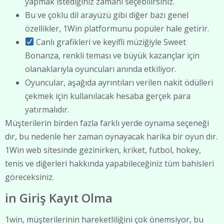
yapmak istediğiniz zamanı seçebilirsiniz.
Bu ve çoklu dil arayüzü gibi diğer bazı genel
özellikler, 1Win platformunu popüler hale getirir.
Canlı grafikleri ve keyifli müziğiyle Sweet
Bonanza, renkli teması ve büyük kazançlar için
olanaklarıyla oyuncuları anında etkiliyor.
Oyuncular, aşağıda ayrıntıları verilen nakit ödülleri
çekmek için kullanılacak hesaba gerçek para
yatırmalıdır.
Müşterilerin birden fazla farklı yerde oynama seçeneği
dır, bu nedenle her zaman oynayacak harika bir oyun dır.
1Win web sitesinde gezinirken, kriket, futbol, ​​hokey,
tenis ve diğerleri hakkında yapabileceğiniz tüm bahisleri
göreceksiniz.
in Giriş Kayıt Olma
1win, müşterilerinin hareketliliğini çok önemsiyor, bu