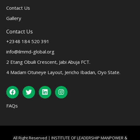
Contact Us
Gallery
Contact Us
+2348 184 520 391
info@ilmmd-global.org
2 Etang Obuili Crescent, Jabi Abuja FCT.
4 Madam Otuneye Layout, Jericho Ibadan, Oyo State.
FAQs
All Right Reserved | INSTITUTE OF LEADERSHIP MANPOWER &