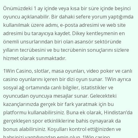
Önümüzdeki 1 ay içinde veya kısa bir süre içinde beşinci
oyuncu açıklanabilir. Bir dahaki sefere yorum yaptığımda
kullanılmak üzere adımı, e-posta adresimi ve web site
adresimi bu tarayıcıya kaydet. Dikey kentleşmenin en
önemli unsurlarından biri olan asansör sektöründe
yılların tecrübesini ve bu tecrübenin sonuçlarını sizlere
hizmet olarak sunmaktadır.
1Win Casino, slotlar, masa oyunları, video poker ve canlı
casino oyunlarını içeren bir dizi oyun sunar. 1Win ayrıca
sosyal ağ ortamında canlı bilgiler, istatistikler ve
oyuncudan oyuncuya mesajlar sunar. Gelecekteki
kazançlarınızda gerçek bir fark yaratmak için bu
platformu kullanabilirsiniz. Buna ek olarak, Hindistan’da
gerçekleşen spor etkinliklerine bahis oynayarak da
bonus alabilirsiniz. Koşulları kontrol ettiğinizden ve
bahsinizi yaptığınızdan emin olun. 1Win casino