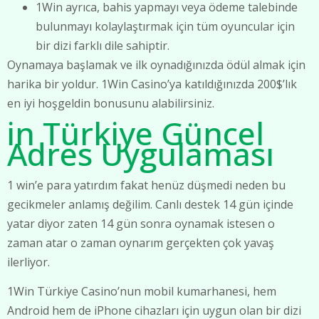
1Win ayrıca, bahis yapmayı veya ödeme talebinde
bulunmayı kolaylaştırmak için tüm oyuncular için
bir dizi farklı dile sahiptir.
Oynamaya başlamak ve ilk oynadığınızda ödül almak için
harika bir yoldur. 1Win Casino’ya katıldığınızda 200$’lık
en iyi hoşgeldin bonusunu alabilirsiniz.
in Türkiye Güncel
Adres Uygulaması
1 win’e para yatırdım fakat henüz düşmedi neden bu
gecikmeler anlamış değilim. Canlı destek 14 gün içinde
yatar diyor zaten 14 gün sonra oynamak istesen o
zaman atar o zaman oynarım gerçekten çok yavaş
ilerliyor.
1Win Türkiye Casino’nun mobil kumarhanesi, hem
Android hem de iPhone cihazları için uygun olan bir dizi