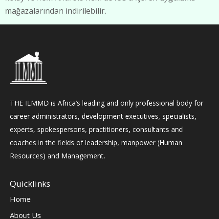
mağazalarından indirilebilir.
THE ILMMD is Africa’s leading and only professional body for
career administrators, development executives, specialists,
experts, spokespersons, practitioners, consultants and
coaches in the fields of leadership, manpower (Human
Resources) and Management.
Quicklinks
Home
About Us