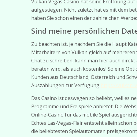
Vulkan Vegas Casino hat seine Eröffnung auf 
aufgestiegen. Nicht zuletzt hat es mit dem be
haben Sie schon einen der zahlreichen Werbe
Sind meine persönlichen Daten
Zu beachten ist, je nachdem Sie die Haupt Ka
Mitarbeitern von Vulkan gleich auf mehreren 
Chat zu schreiben, kann man hier auch direkt
beraten wird, als auch kostenlos! So eine Op
Kunden aus Deutschland, Österreich und Schw
Auszahlungen zur Verfügung
https://vulkan
Das Casino ist deswegen so beliebt, weil es
Programme und Freispiele anbietet. Die Websi
Online-Casino für das mobile Spiel ausgerichtet
Echtes Las-Vegas-Flair entsteht allein schon 
die beliebtesten Spielautomaten preisgekrönt