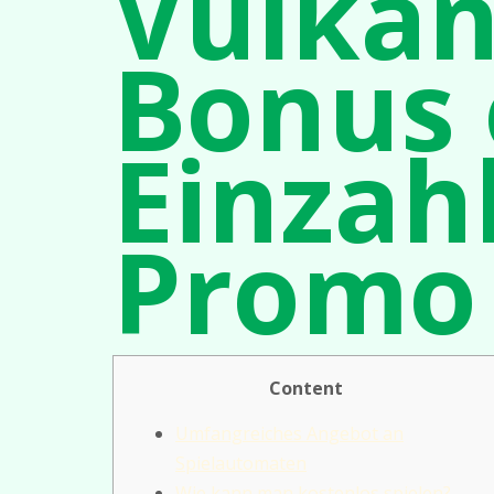
Vulkan
Bonus
Einzah
Promo
Content
Umfangreiches Angebot an
Spielautomaten
Wie kann man kostenlos spielen?