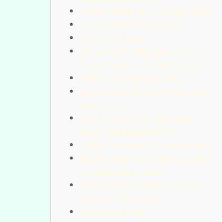
Leichte Registrierung & Anmeldung
Ist das Vulkan Casino legal?
Live-Dealerspiele
Exklusiv: 25 € ohne Einzahlung im
Vulkan Vegas plus 1.000 € Bonus
Willkommensbonus-Paket
Vulkan Vegas 25 Euro Bonus ohne
Einzahlung
Boni & vieles mehr, was Vulkan
Vegas noch zu bieten hat
Leichte Registrierung & Anmeldung
Welche kostenlose Spielautomaten
777 kann man spielen?
Häufig gestellte Fragen zu Vulkan
Vegas 25 Euro Bonus
Live-Dealerspiele