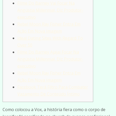
Filme Do Barney Vai Focar Na
Angústia Millennial, Diz Produtor-
executivo
Rebel Moon Ray Fisher Entra Em
Ação Em Nova Imagem
Ideal Dating Sites With Regard To
Over 50
Filme Do Barney Ajajai Focar Na
Angústia Millennial, Diz Produtor-
executivo
Rebel Moon Ray Fisher Entra Em
Ação Em Nova Imagem
Facebook Terá Filtro Para Combater
Vazamento De Conteúdo Íntimo
Como colocou a Vox, a história fiera como o corpo de