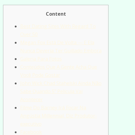
Content
Best Dating Sites With Regard To
Over 50
Megan Fox Está De Volta — E Ela
Nunca Deveria Ter Guillado Embora
Galeria Para Fotos
Conteúdos Que A Gente Acha Que
Você Pode Gostar
John Wick Chad Stahelski Ainda Não
Sabe Quando 5º Película Vai
Acontecer
Filme Do Barney Irá Focar Na
Angústia Millennial, Diz Produtor-
executivo
Facebook