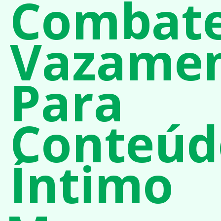
Combat
Vazame
Para
Conteúd
Íntimo