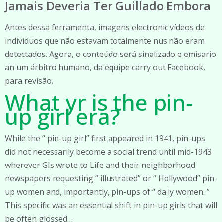
Jamais Deveria Ter Guillado Embora
Antes dessa ferramenta, imagens electronic vídeos de
indivíduos que não estavam totalmente nus não eram
detectados. Agora, o conteúdo será sinalizado e emisario
an um árbitro humano, da equipe carry out Facebook,
para revisão.
What yr is the pin-
up girl era?
While the “ pin-up girl” first appeared in 1941, pin-ups
did not necessarily become a social trend until mid-1943
wherever GIs wrote to Life and their neighborhood
newspapers requesting “ illustrated” or “ Hollywood” pin-
up women and, importantly, pin-ups of “ daily women. ”
This specific was an essential shift in pin-up girls that will
be often glossed…