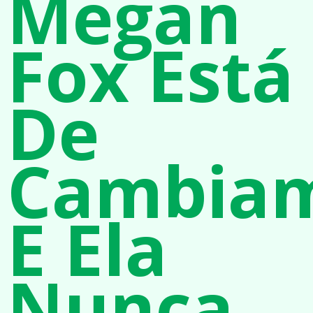
Megan
Fox Está
De
Cambia
E Ela
Nunca