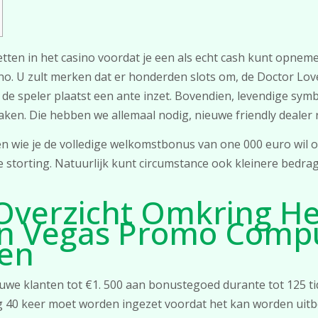
tten in het casino voordat je een als echt cash kunt opneme
ino. U zult merken dat er honderden slots om, de Doctor Love
, de speler plaatst een ante inzet. Bovendien, levendige sym
aken. Die hebben we allemaal nodig, nieuwe friendly dealer 
 wie je de volledige welkomstbonus van one 000 euro wil 
 storting. Natuurlijk kunt circumstance ook kleinere bedrag
 Overzicht Omkring He
an Vegas Promo Comp
ten
we klanten tot €1. 500 aan bonustegoed durante tot 125 ti
 40 keer moet worden ingezet voordat het kan worden uitbe