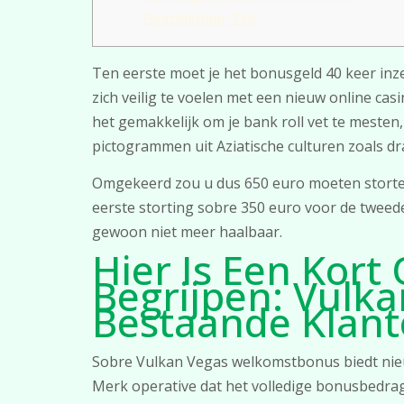
Beschikbaar Zijn:
Ten eerste moet je het bonusgeld 40 keer inze
zich veilig te voelen met een nieuw online cas
het gemakkelijk om je bank roll vet te mesten
pictogrammen uit Aziatische culturen zoals dr
Omgekeerd zou u dus 650 euro moeten storten
eerste storting sobre 350 euro voor de tweede
gewoon niet meer haalbaar.
Hier Is Een Kort
Begrijpen: Vulk
Bestaande Klan
Sobre Vulkan Vegas welkomstbonus biedt nieu
Merk operative dat het volledige bonusbedrag