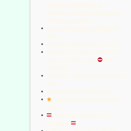
De Feuer Speiender Berg
(umgangssprachlich) Vegas Bonus
Program Code 2023
Account Verwijderen Met Vulkan
Vegas
Exclusieve Aanbieding Voor Jou
Reacties Op “vulkan Vegas Konto
Und Accounts Löschen
Die
Anleitung”
Het Beste Online Online Casino Van
Italië
Online Gokken Strategie 2023
Het Kijkje In Een Volcano Vegas
Casino
Onze Beste Casino’s Voor
Oostenrijk
Vulkan Sin City Promo Code Juni