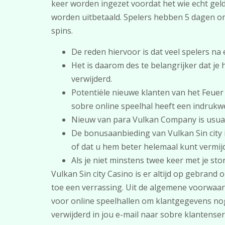
keer worden ingezet voordat het wie echt gel
worden uitbetaald. Spelers hebben 5 dagen o
spins.
De reden hiervoor is dat veel spelers 
Het is daarom des te belangrijker dat je 
verwijderd.
Potentiële nieuwe klanten van het Feuer
sobre online speelhal heeft een indrukw
Nieuw van para Vulkan Company is usuall
De bonusaanbieding van Vulkan Sin city
of dat u hem beter helemaal kunt vermij
Als je niet minstens twee keer met je sto
Vulkan Sin city Casino is er altijd op gebrand
toe een verrassing. Uit de algemene voorwaard
voor online speelhallen om klantgegevens nog
verwijderd in jou e-mail naar sobre klantense