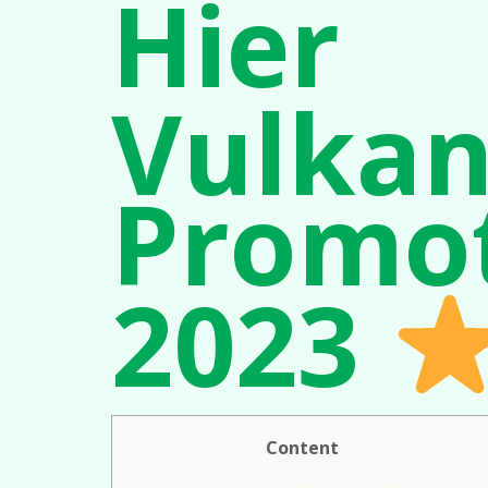
Hier
Vulkan
Promot
2023
Content