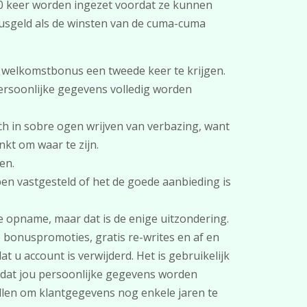
30 keer worden ingezet voordat ze kunnen
nusgeld als de winsten van de cuma-cuma
 welkomstbonus een tweede keer te krijgen.
 persoonlijke gegevens volledig worden
ch in sobre ogen wrijven van verbazing, want
kt om waar te zijn.
en.
n vastgesteld of het de goede aanbieding is
je opname, maar dat is de enige uitzondering.
e bonuspromoties, gratis re-writes en af en
 u account is verwijderd. Het is gebruikelijk
 dat jou persoonlijke gegevens worden
hallen om klantgegevens nog enkele jaren te