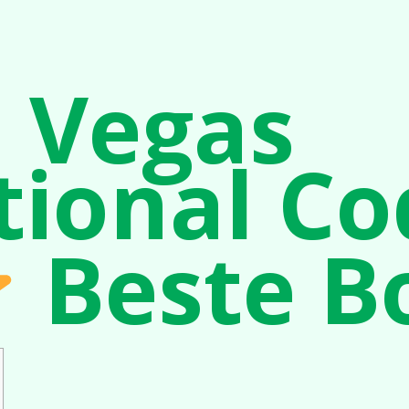
 Vegas
ional Co
Beste B