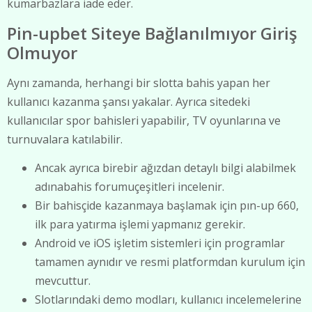
kumarbazlara iade eder.
Pin-upbet Siteye Bağlanılmıyor Giriş
Olmuyor
Aynı zamanda, herhangi bir slotta bahis yapan her
kullanıcı kazanma şansı yakalar. Ayrıca sitedeki
kullanıcılar spor bahisleri yapabilir, TV oyunlarına ve
turnuvalara katılabilir.
Ancak ayrıca birebir ağızdan detaylı bilgi alabilmek
adınabahis forumuçeşitleri incelenir.
Bir bahisçide kazanmaya başlamak için pın-up 660,
ilk para yatırma işlemi yapmanız gerekir.
Android ve iOS işletim sistemleri için programlar
tamamen aynıdır ve resmi platformdan kurulum için
mevcuttur.
Slotlarındaki demo modları, kullanıcı incelemelerine