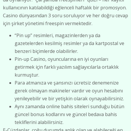
kullanıcının katılabildiği eğlenceli haftalık bir promosyon.
Casino dünyasından 3 soru soruluyor ve her doğru cevap
için şirket yönetimi freespin vermektedir.
“Pin up” resimleri, magazinlerden ya da
gazetelerden kesilmiş resimler ya da kartpostal ve
benzeri biçimlerde olabilirler.
Pin-up Casino, oyuncularına en iyi oyunları
getirmek için farklı yazılım sağlayıcılarla ortaklık
kurmuştur.
Para atmanıza ve şansınızı ücretsiz denemenize
gerek olmayan makineler vardır ve oyun hesabını
yenileyebilir ve bir yetişkin olarak oynayabilirsiniz.
Aynı zamanda online bahis siteleri sunduğu bütün
güncel bonus kodlarını ve güncel bedava bahis
tekliflerini alabilirsiniz.
E-Cüzdanlar, çoğu durumda anlık olan ve alabileceği en