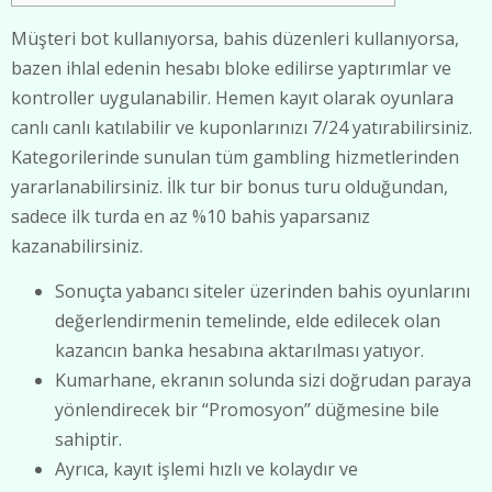
Müşteri bot kullanıyorsa, bahis düzenleri kullanıyorsa,
bazen ihlal edenin hesabı bloke edilirse yaptırımlar ve
kontroller uygulanabilir. Hemen kayıt olarak oyunlara
canlı canlı katılabilir ve kuponlarınızı 7/24 yatırabilirsiniz.
Kategorilerinde sunulan tüm gambling hizmetlerinden
yararlanabilirsiniz. İlk tur bir bonus turu olduğundan,
sadece ilk turda en az %10 bahis yaparsanız
kazanabilirsiniz.
Sonuçta yabancı siteler üzerinden bahis oyunlarını
değerlendirmenin temelinde, elde edilecek olan
kazancın banka hesabına aktarılması yatıyor.
Kumarhane, ekranın solunda sizi doğrudan paraya
yönlendirecek bir “Promosyon” düğmesine bile
sahiptir.
Ayrıca, kayıt işlemi hızlı ve kolaydır ve