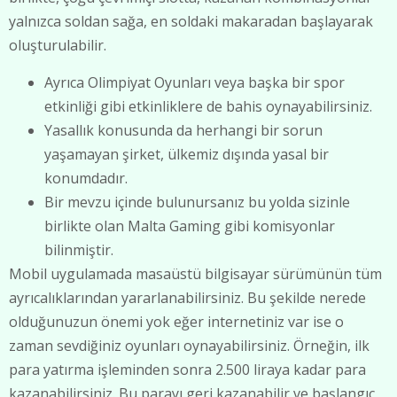
yalnızca soldan sağa, en soldaki makaradan başlayarak
oluşturulabilir.
Ayrıca Olimpiyat Oyunları veya başka bir spor
etkinliği gibi etkinliklere de bahis oynayabilirsiniz.
Yasallık konusunda da herhangi bir sorun
yaşamayan şirket, ülkemiz dışında yasal bir
konumdadır.
Bir mevzu içinde bulunursanız bu yolda sizinle
birlikte olan Malta Gaming gibi komisyonlar
bilinmiştir.
Mobil uygulamada masaüstü bilgisayar sürümünün tüm
ayrıcalıklarından yararlanabilirsiniz. Bu şekilde nerede
olduğunuzun önemi yok eğer internetiniz var ise o
zaman sevdiğiniz oyunları oynayabilirsiniz. Örneğin, ilk
para yatırma işleminden sonra 2.500 liraya kadar para
kazanabilirsiniz. Bu parayı geri kazanabilir ve başlangıç