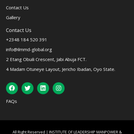
Contact Us
Gallery
Contact Us
+2348 184 520 391
info@ilmmd-global.org
2 Etang Obuili Crescent, Jabi Abuja FCT.
4 Madam Otuneye Layout, Jericho Ibadan, Oyo State.
FAQs
All Right Reserved | INSTITUTE OF LEADERSHIP MANPOWER &