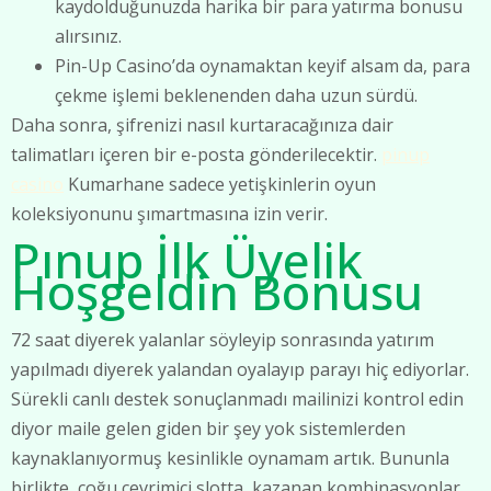
kaydolduğunuzda harika bir para yatırma bonusu
alırsınız.
Pin-Up Casino’da oynamaktan keyif alsam da, para
çekme işlemi beklenenden daha uzun sürdü.
Daha sonra, şifrenizi nasıl kurtaracağınıza dair
talimatları içeren bir e-posta gönderilecektir.
pinup
casino
Kumarhane sadece yetişkinlerin oyun
koleksiyonunu şımartmasına izin verir.
Pınup İlk Üyelik
Hoşgeldin Bonusu
72 saat diyerek yalanlar söyleyip sonrasında yatırım
yapılmadı diyerek yalandan oyalayıp parayı hiç ediyorlar.
Sürekli canlı destek sonuçlanmadı mailinizi kontrol edin
diyor maile gelen giden bir şey yok sistemlerden
kaynaklanıyormuş kesinlikle oynamam artık. Bununla
birlikte, çoğu çevrimiçi slotta, kazanan kombinasyonlar