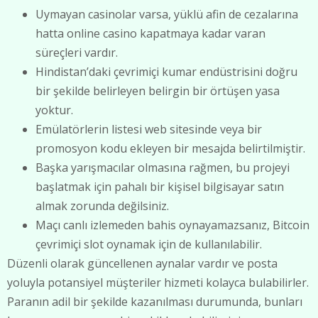
Uymayan casinolar varsa, yüklü afin de cezalarına
hatta online casino kapatmaya kadar varan
süreçleri vardır.
Hindistan’daki çevrimiçi kumar endüstrisini doğru
bir şekilde belirleyen belirgin bir örtüşen yasa
yoktur.
Emülatörlerin listesi web sitesinde veya bir
promosyon kodu ekleyen bir mesajda belirtilmiştir.
Başka yarışmacılar olmasına rağmen, bu projeyi
başlatmak için pahalı bir kişisel bilgisayar satın
almak zorunda değilsiniz.
Maçı canlı izlemeden bahis oynayamazsanız, Bitcoin
çevrimiçi slot oynamak için de kullanılabilir.
Düzenli olarak güncellenen aynalar vardır ve posta
yoluyla potansiyel müşteriler hizmeti kolayca bulabilirler.
Paranın adil bir şekilde kazanılması durumunda, bunları