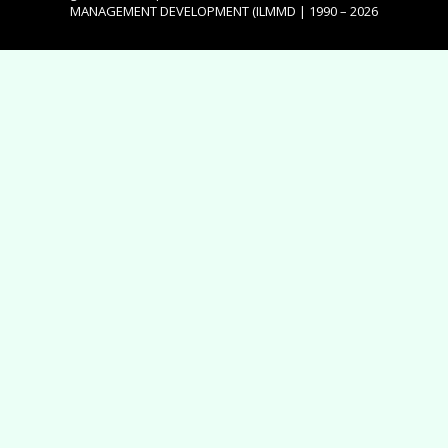
MANAGEMENT DEVELOPMENT (ILMMD | 1990 – 2026