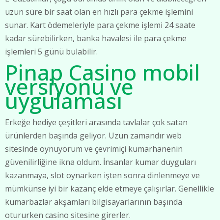
uzun süre bir saat olan en hızlı para çekme işlemini
sunar. Kart ödemeleriyle para çekme işlemi 24 saate
kadar sürebilirken, banka havalesi ile para çekme
işlemleri 5 günü bulabilir.
Pinap Casino mobil
versiyonu ve
uygulaması
Erkeğe hediye çeşitleri arasında tavlalar çok satan
ürünlerden başında geliyor. Uzun zamandır web
sitesinde oynuyorum ve çevrimiçi kumarhanenin
güvenilirliğine ikna oldum. İnsanlar kumar duyguları
kazanmaya, slot oynarken işten sonra dinlenmeye ve
mümkünse iyi bir kazanç elde etmeye çalışırlar. Genellikle
kumarbazlar akşamları bilgisayarlarının başında
otururken casino sitesine girerler.