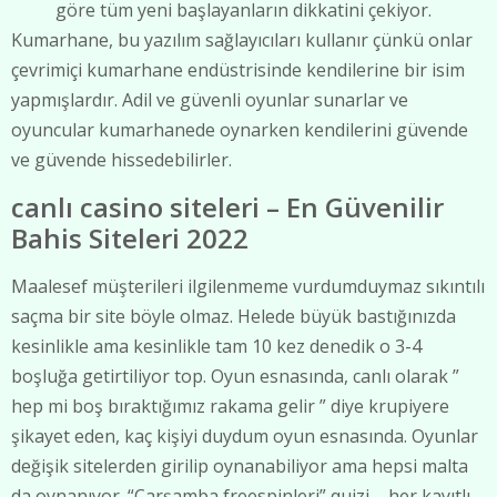
göre tüm yeni başlayanların dikkatini çekiyor.
Kumarhane, bu yazılım sağlayıcıları kullanır çünkü onlar
çevrimiçi kumarhane endüstrisinde kendilerine bir isim
yapmışlardır. Adil ve güvenli oyunlar sunarlar ve
oyuncular kumarhanede oynarken kendilerini güvende
ve güvende hissedebilirler.
canlı casino siteleri – En Güvenilir
Bahis Siteleri 2022
Maalesef müşterileri ilgilenmeme vurdumduymaz sıkıntılı
saçma bir site böyle olmaz. Helede büyük bastığınızda
kesinlikle ama kesinlikle tam 10 kez denedik o 3-4
boşluğa getirtiliyor top. Oyun esnasında, canlı olarak ”
hep mi boş bıraktığımız rakama gelir ” diye krupiyere
şikayet eden, kaç kişiyi duydum oyun esnasında. Oyunlar
değişik sitelerden girilip oynanabiliyor ama hepsi malta
da oynanıyor. “Çarşamba freespinleri” quizi – her kayıtlı