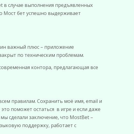
t в случае выполнения предъявленных
Но Мост бет успешно выдерживает
дин важный плюс – приложение
 закрыт по техническим проблемам.
о современная контора, предлагающая все
сем правилам. Сохранить моё имя, email и
 это поможет остаться в игре и если даже
а мы сделали заключение, что MostBet –
языковую поддержку, работает с