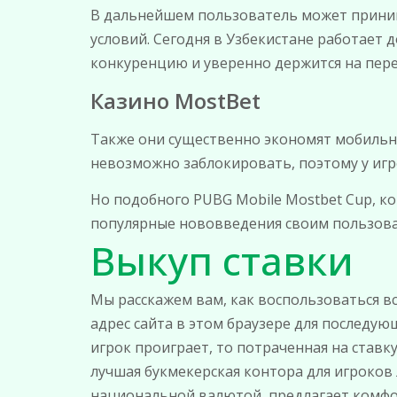
В дальнейшем пользователь может приним
условий. Сегодня в Узбекистане работает
конкуренцию и уверенно держится на пере
Казино MostBet
Также они существенно экономят мобильн
невозможно заблокировать, поэтому у игро
Но подобного PUBG Mobile Mostbet Cup, ко
популярные нововведения своим пользова
Выкуп ставки
Мы расскажем вам, как воспользоваться в
адрес сайта в этом браузере для последую
игрок проиграет, то потраченная на ставку
лучшая букмекерская контора для игроков
национальной валютой, предлагает комфо