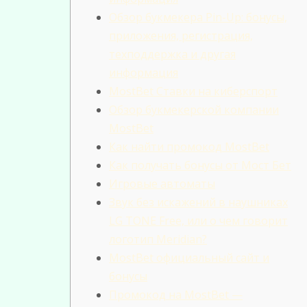
Обзор букмекера Pin-Up: бонусы,
приложения, регистрация,
техподдержка и другая
информация
MostBet Ставки на киберспорт
Обзор букмекерской компании
MostBet
Как найти промокод MostBet
Как получать бонусы от Мост Бет
Игровые автоматы
Звук без искажений в наушниках
LG TONE Free, или о чем говорит
логотип Meridian?
MostBet официальный сайт и
бонусы
Промокод на MostBet —