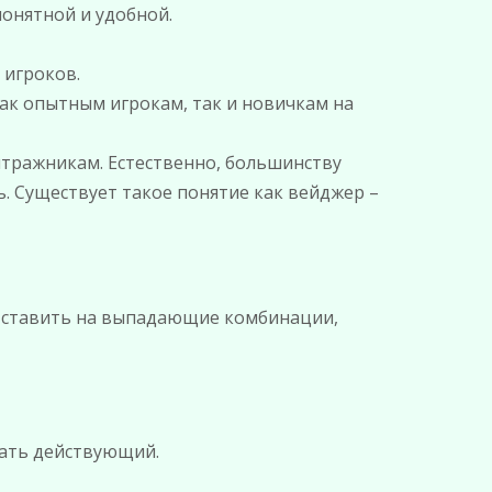
онятной и удобной.
 игроков.
как опытным игрокам, так и новичкам на
итражникам. Естественно, большинству
. Существует такое понятие как вейджер –
ут ставить на выпадающие комбинации,
кать действующий.