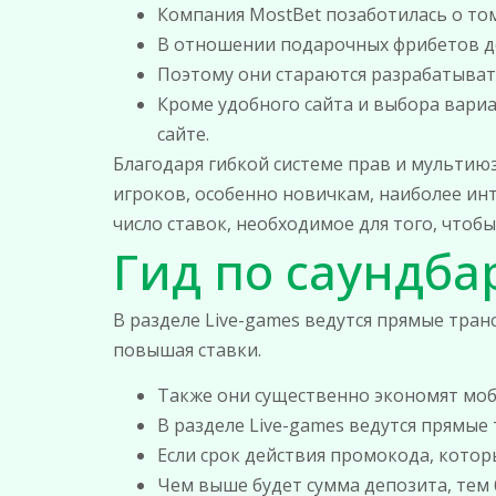
Компания MostBet позаботилась о то
В отношении подарочных фрибетов де
Поэтому они стараются разрабатыват
Кроме удобного сайта и выбора вариа
сайте.
Благодаря гибкой системе прав и мультию
игроков, особенно новичкам, наиболее ин
число ставок, необходимое для того, чтоб
Гид по саундба
В разделе Live-games ведутся прямые тра
повышая ставки.
Также они существенно экономят моб
В разделе Live-games ведутся прямые
Если срок действия промокода, котор
Чем выше будет сумма депозита, тем 