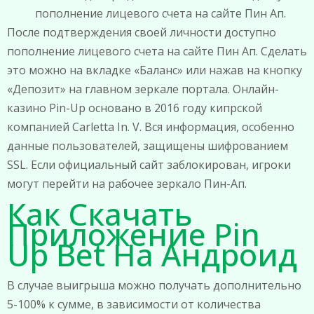
пополнение лицевого счета на сайте Пин Ап.
После подтверждения своей личности доступно
пополнение лицевого счета на сайте Пин Ап. Сделать
это можно на вкладке «Баланс» или нажав на кнопку
«Депозит» на главном зеркале портала. Онлайн-
казино Pin-Up основано в 2016 году кипрской
компанией Carletta In. V. Вся информация, особенно
данные пользователей, защищены шифрованием
SSL. Если официальный сайт заблокирован, игроки
могут перейти на рабочее зеркало Пин-Ап.
Как Скачать
Приложение Pin
Up Bet На Андроид
В случае выигрыша можно получать дополнительно
5-100% к сумме, в зависимости от количества