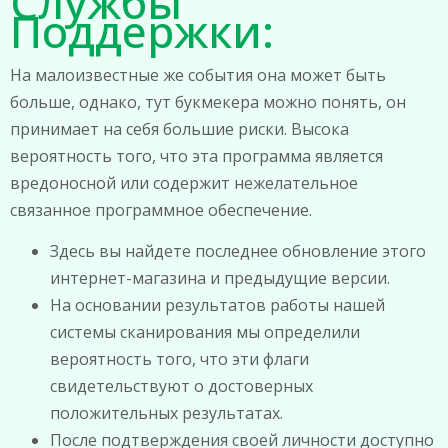
Службы
Поддержки:
На малоизвестные же события она может быть
больше, однако, тут букмекера можно понять, он
принимает на себя большие риски. Высока
вероятность того, что эта программа является
вредоносной или содержит нежелательное
связанное программное обеспечение.
Здесь вы найдете последнее обновление этого
интернет-магазина и предыдущие версии.
На основании результатов работы нашей
системы сканирования мы определили
вероятность того, что эти флаги
свидетельствуют о достоверных
положительных результатах.
После подтверждения своей личности доступно