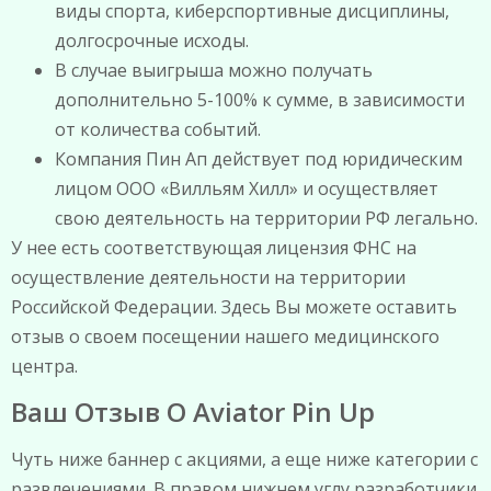
виды спорта, киберспортивные дисциплины,
долгосрочные исходы.
В случае выигрыша можно получать
дополнительно 5-100% к сумме, в зависимости
от количества событий.
Компания Пин Ап действует под юридическим
лицом ООО «Вилльям Хилл» и осуществляет
свою деятельность на территории РФ легально.
У нее есть соответствующая лицензия ФНС на
осуществление деятельности на территории
Российской Федерации. Здесь Вы можете оставить
отзыв о своем посещении нашего медицинского
центра.
Ваш Отзыв О Aviator Pin Up
Чуть ниже баннер с акциями, а еще ниже категории с
развлечениями. В правом нижнем углу разработчики