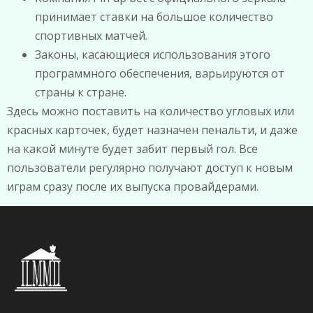
принимает ставки на большое количество
спортивных матчей.
Законы, касающиеся использования этого
программного обеспечения, варьируются от
страны к стране.
Здесь можно поставить на количество угловых или
красных карточек, будет назначен пенальти, и даже
на какой минуте будет забит первый гол. Все
пользователи регулярно получают доступ к новым
играм сразу после их выпуска провайдерами.