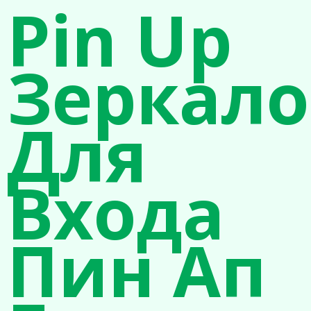
Pin Up
Зеркало
Для
Входа ️
Пин Ап