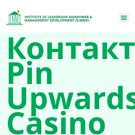
Контак
Pin
Upward
Casino