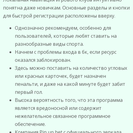
понятна даже новичкам. Основные разделы и кнопки
для быстрой регистрации расположены вверху.
Однозначно рекомендуем, особенно для
пользователей, которые любят ставить на
разнообразные виды спорта.
Начнем с проблемы входа в бк, если ресурс
оказался заблокирован.
Здесь можно поставить на количество угловых
или красных карточек, будет назначен
пенальти, и даже на какой минуте будет забит
первый гол.
Высока вероятность того, что эта программа
является вредоносной или содержит
нежелательное связанное программное
обеспечение.
Компания Pin up bet с официального зеркала