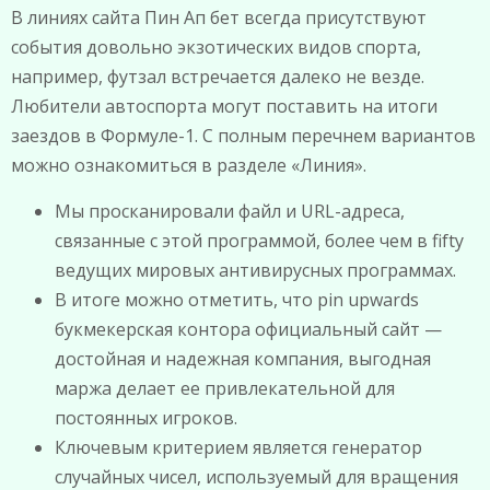
В линиях сайта Пин Ап бет всегда присутствуют
события довольно экзотических видов спорта,
например, футзал встречается далеко не везде.
Любители автоспорта могут поставить на итоги
заездов в Формуле-1. С полным перечнем вариантов
можно ознакомиться в разделе «Линия».
Мы просканировали файл и URL-адреса,
связанные с этой программой, более чем в fifty
ведущих мировых антивирусных программах.
В итоге можно отметить, что pin upwards
букмекерская контора официальный сайт —
достойная и надежная компания, выгодная
маржа делает ее привлекательной для
постоянных игроков.
Ключевым критерием является генератор
случайных чисел, используемый для вращения