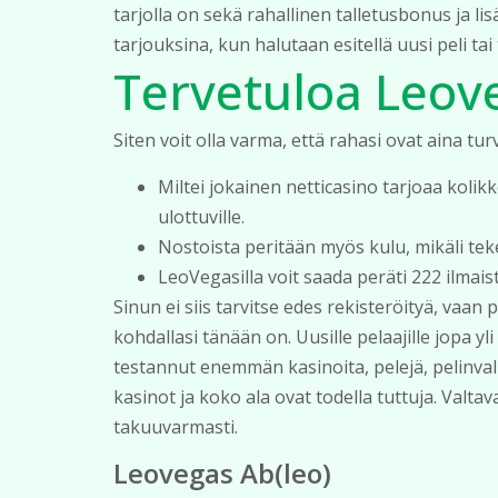
tarjolla on sekä rahallinen talletusbonus ja li
tarjouksina, kun halutaan esitellä uusi peli tai
Tervetuloa Leove
Siten voit olla varma, että rahasi ovat aina turv
Miltei jokainen netticasino tarjoaa kol
ulottuville.
Nostoista peritään myös kulu, mikäli teke
LeoVegasilla voit saada peräti 222 ilmaist
Sinun ei siis tarvitse edes rekisteröityä, vaa
kohdallasi tänään on. Uusille pelaajille jopa yl
testannut enemmän kasinoita, pelejä, pelinval
kasinot ja koko ala ovat todella tuttuja. Valta
takuuvarmasti.
Leovegas Ab(leo)