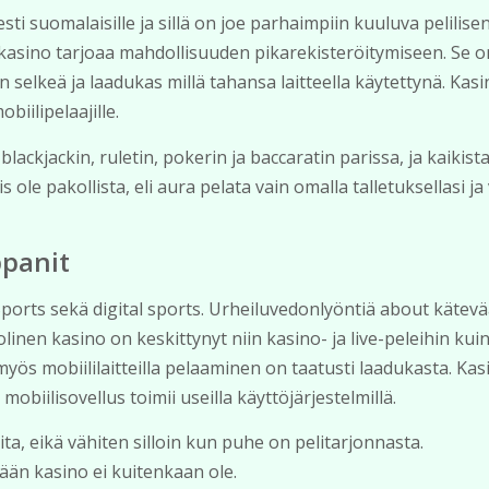
sti suomalaisille ja sillä on joe parhaimpiin kuuluva pelilis
kasino tarjoaa mahdollisuuden pikarekisteröitymiseen. Se on s
 on selkeä ja laadukas millä tahansa laitteella käytettynä. K
iilipelaajille.
ackjackin, ruletin, pokerin ja baccaratin parissa, ja kaikis
ole pakollista, eli aura pelata vain omalla talletuksellasi ja
panit
ts sekä digital sports. Urheiluvedonlyöntiä about kätevää 
linen kasino on keskittynyt niin kasino- ja live-peleihin kuin
myös mobiililaitteilla pelaaminen on taatusti laadukasta. Kas
biilisovellus toimii useilla käyttöjärjestelmillä.
ta, eikä vähiten silloin kun puhe on pelitarjonnasta.
ään kasino ei kuitenkaan ole.