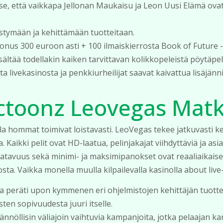
e, että vaikkapa Jellonan Maukaisu ja Leon Uusi Elämä ovat
estymään ja kehittämään tuotteitaan.
us 300 euroon asti + 100 ilmaiskierrosta Book of Future -k
sältää todellakin kaiken tarvittavan kolikkopeleistä pöytäpel
a livekasinosta ja penkkiurheilijat saavat kaivattua lisäjän
ctoonz Leovegas Matk
la hommat toimivat loistavasti. LeoVegas tekee jatkuvasti 
Kaikki pelit ovat HD-laatua, pelinjakajat viihdyttäviä ja asi
aatavuus sekä minimi- ja maksimipanokset ovat reaaliaikais
. Vaikka monella muulla kilpailevalla kasinolla about live-ch
 peräti upon kymmenen eri ohjelmistojen kehittäjän tuottei
ten sopivuudesta juuri itselle.
äännöllisin väliajoin vaihtuvia kampanjoita, jotka pelaajan 