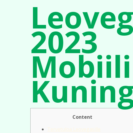
Leoveg
2023
Mobiil
Kuning
Content
Tervetuloa Leovegasille