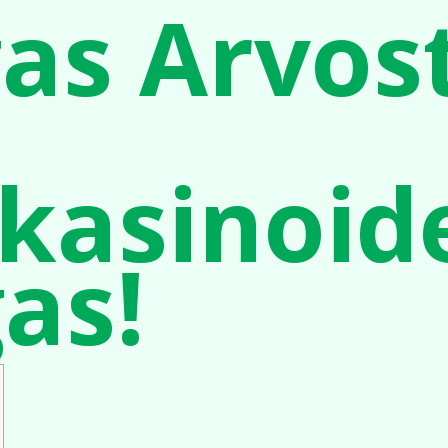
as Arvos
ikasinoid
as!