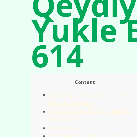
Qeydiy
Yukle 
614
Content
Burak Ahşap Mobilya Dekorasyon »
Mostbet Bukmeker
bet VƏSAİTLƏRİN DAXİL EDİLMƏSİ /
ÇIXARILMASI
bet Qeydiyyat
Tətbiqi necə quraşdırmaq olar?