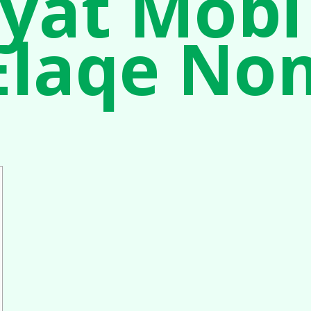
yat Mobi
Elaqe No