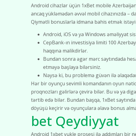
Android cihazlar üçün 1xBet mobile Azerbaijan 
ancaq yükləmədən əvvəl mobil cihazınızda – da
Qiymətli bonuslarla idmana bahis etmək istəyir
Android, iOS və ya Windows əməliyyat si
CepBank-ın investisiya limiti 100 Azerba
haqqına malikdirlər.
Bundan sonra əgər mərc saytındada hesab
etməyə başlaya bilərsiniz.
Nəysə ki, bu problemə güvən ilə əlaqədar
Hər bir oyunçu sevimli komandanın oyun nəticəsi
proqnozları gəlirlərə çevirə bilər. Bu və ya d
tərtib edə bilər. Bundan başqa, 1xBet saytınd
döyüşü keçirir və oyunçulara əlavə bonus alma
bet Qeydiyyat
Android 1xbet yukle prosesi ilə addımları bir