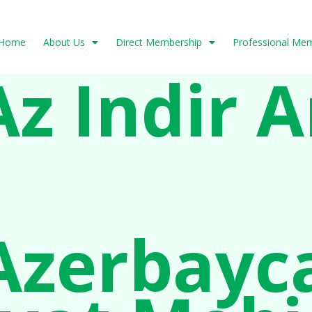
Home
About Us
Direct Membership
Professional Me
Az Indir 
Azerbayc