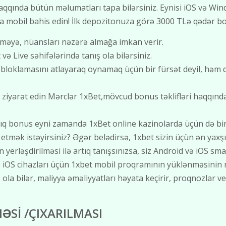
qqında bütün məlumatları tapa bilərsiniz. Eynisi iOS və Windo
ara mobil bahis edin! İlk depozitonuza görə 3000 TLə qədər bo
etməyə, nüansları nəzərə almağa imkan verir.
 və Live səhifələrində tanış ola bilərsiniz.
n bloklamasını atlayaraq oynamaq üçün bir fürsət deyil, həm
ziyarət edin Mərclər 1xBet,mövcud bonus təklifləri haqqında
’ lıq bonus eyni zamanda 1xBet online kazinolarda üçün də bi
ak etmək istəyirsiniz? Əgər belədirsə, 1xbet sizin üçün ən yax
yerləşdirilməsi ilə artıq tanışsınızsa, siz Android və iOS s
 və iOS cihazları üçün 1xbet mobil proqramının yüklənməsin
ola bilər, maliyyə əməliyyatları həyata keçirir, proqnozlar ve
ƏSİ /ÇIXARILMASI