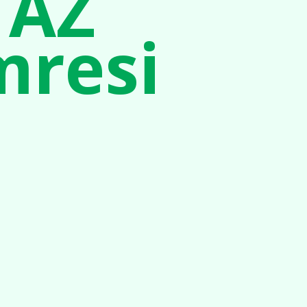
 AZ
mresi