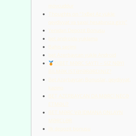
mövcuddur
Thoughts on “1xBet Az yükle:
qeydiyyat və şəxsi hesabınıza giriş”
Yenidən Depozit Bonusu
bet androidə yükləmə
Bahis seçimi
bet Azerbaycan yükle Android
1XBET MƏRC SAYTI – SIZ NƏYI
BILMƏK ISTƏYƏRƏRDINIZ?
Bet Azərbaycan Bonuslar, qeydiyyat,
kazino
BET AZERBAYCAN DA MƏRCİ NECƏ
ETMƏLİ?
BET MƏRC VƏ İDMANA ONLAYN
MƏRCLƏR
İlk depozit bonusu