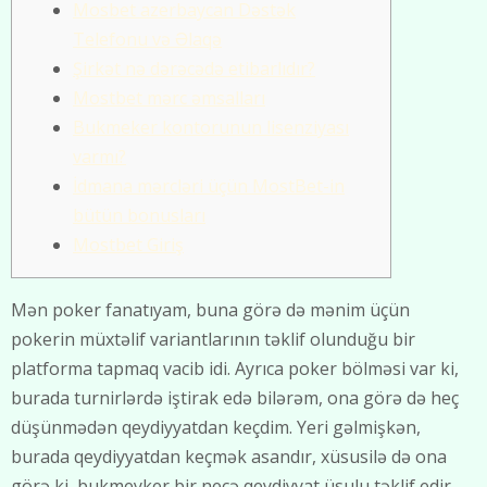
Mosbet azerbaycan Dəstək
Telefonu və Əlaqə
Şirkət nə dərəcədə etibarlıdır?
Mostbet mərc əmsalları
Bukmeker kontorunun lisenziyası
varmı?
İdmana mərcləri üçün MostBet-in
bütün bonusları
Mostbet Giriş
Mən poker fanatıyam, buna görə də mənim üçün
pokerin müxtəlif variantlarının təklif olunduğu bir
platforma tapmaq vacib idi. Ayrıca poker bölməsi var ki,
burada turnirlərdə iştirak edə bilərəm, ona görə də heç
düşünmədən qeydiyyatdan keçdim. Yeri gəlmişkən,
burada qeydiyyatdan keçmək asandır, xüsusilə də ona
görə ki, bukmeyker bir neçə qeydiyyat üsulu təklif edir.