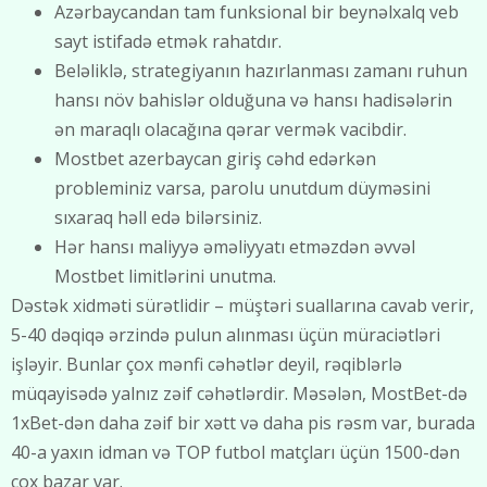
Azərbaycandan tam funksional bir beynəlxalq veb
sayt istifadə etmək rahatdır.
Beləliklə, strategiyanın hazırlanması zamanı ruhun
hansı növ bahislər olduğuna və hansı hadisələrin
ən maraqlı olacağına qərar vermək vacibdir.
Mostbet azerbaycan giriş cəhd edərkən
probleminiz varsa, parolu unutdum düyməsini
sıxaraq həll edə bilərsiniz.
Hər hansı maliyyə əməliyyatı etməzdən əvvəl
Mostbet limitlərini unutma.
Dəstək xidməti sürətlidir – müştəri suallarına cavab verir,
5-40 dəqiqə ərzində pulun alınması üçün müraciətləri
işləyir. Bunlar çox mənfi cəhətlər deyil, rəqiblərlə
müqayisədə yalnız zəif cəhətlərdir. Məsələn, MostBet-də
1xBet-dən daha zəif bir xətt və daha pis rəsm var, burada
40-a yaxın idman və TOP futbol matçları üçün 1500-dən
çox bazar var.