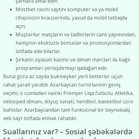
şərtlərə əməl edin.
Mostbet rəsmi saytını kompüter və ya mobil
cihazınızın brauzerində, yaxud da mobil tətbiqdə
açın;
Müştərilər matçların və tədbirlərin canlı yayımından,
həmçinin eksklüziv bonuslar və promosyonlardan
istifadə edə bilərlər.
Şirkətin siyasəti kazino və idman mərcləri ilə bağlı
proqramları yerləşdirməyi qadağan edir.
Buna görə az sayda bukmeyker yerli betterlər üçün
rahat şərait yaratdı. Azərbaycan turnirlərinin geniş
seçimi, o cümlədən nəinki Premyer Liqa futbolu. Atletika,
velosiped idmanı, döyüş sənəti, həndbol, basketbol üzrə
bahislər. Azərbaycandan tam funksional bir beynəlxalq
veb sayt istifadə etmək rahatdır.
Suallarınız var? – Sosial şəbəkələrdə