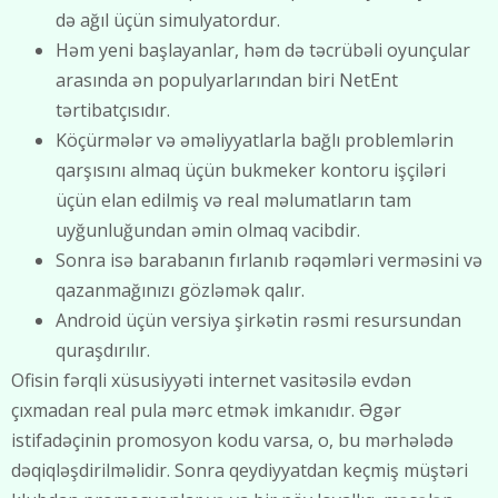
də ağıl üçün simulyatordur.
Həm yeni başlayanlar, həm də təcrübəli oyunçular
arasında ən populyarlarından biri NetEnt
tərtibatçısıdır.
Köçürmələr və əməliyyatlarla bağlı problemlərin
qarşısını almaq üçün bukmeker kontoru işçiləri
üçün elan edilmiş və real məlumatların tam
uyğunluğundan əmin olmaq vacibdir.
Sonra isə barabanın fırlanıb rəqəmləri verməsini və
qazanmağınızı gözləmək qalır.
Android üçün versiya şirkətin rəsmi resursundan
quraşdırılır.
Ofisin fərqli xüsusiyyəti internet vasitəsilə evdən
çıxmadan real pula mərc etmək imkanıdır. Əgər
istifadəçinin promosyon kodu varsa, o, bu mərhələdə
dəqiqləşdirilməlidir. Sonra qeydiyyatdan keçmiş müştəri