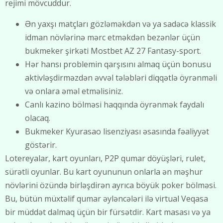
rejimi mövcuddur.
Ən yaxşı matçları gözləməkdən və ya sadəcə klassik
idman növlərinə mərc etməkdən bezənlər üçün
bukmeker şirkəti Mostbet AZ 27 Fantasy-sport.
Hər hansı problemin qarşısını almaq üçün bonusu
aktivləşdirməzdən əvvəl tələbləri diqqətlə öyrənməli
və onlara əməl etməlisiniz.
Canlı kazino bölməsi haqqında öyrənmək faydalı
olacaq.
Bukmeker Kyurasao lisenziyası əsasında fəaliyyət
göstərir.
Lotereyalar, kart oyunları, P2P qumar döyüşləri, rulet,
sürətli oyunlar. Bu kart oyununun onlarla ən məşhur
növlərini özündə birləşdirən ayrıca böyük poker bölməsi.
Bu, bütün müxtəlif qumar əyləncələri ilə virtual Veqasa
bir müddət dalmaq üçün bir fürsətdir. Kart masası və ya