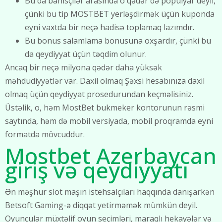
Bu da bahisçilər arasında o qədər də populyar deyil,
çünki bu tip MOSTBET yerləşdirmək üçün kuponda
eyni vaxtda bir neçə hadisə toplamaq lazımdır.
Bu bonus salamlama bonusuna oxşardır, çünki bu
da qeydiyyat üçün təqdim olunur.
Ancaq bir neçə milyona qədər daha yüksək
məhdudiyyətlər var. Daxil olmaq Şəxsi hesabınıza daxil
olmaq üçün qeydiyyat prosedurundan keçməlisiniz.
Üstəlik, o, həm MostBet bukmeker kontorunun rəsmi
saytında, həm də mobil versiyada, mobil proqramda eyni
formatda mövcuddur.
Mostbet Azerbaycan
giriş və qeydiyyatı
Ən məşhur slot maşın istehsalçıları haqqında danışarkən
Betsoft Gaming-ə diqqət yetirməmək mümkün deyil.
Oyunçular müxtəlif oyun seçimləri, maraqlı hekayələr və