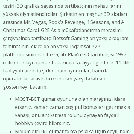
təsirli 3D qrafika sayəsində tərtibatçının məhsullarını
yüksək qiymətləndirdilər. Şirkətin ən məşhur 3D slotları
arasında Mr. Vegas, Rook’s Revenge, 4 Seasons, and A
Christmas Carol. G2E Asia mükafatlandırma mərasimi
çərçivəsində tərtibatçı Betsoft Gaming ən yaxşı proqram
təminatının, eləcə də ən yaxşı rəqəmsal B2B
platformasının sahibi seçilib. Play’n GO tərtibatçısı 1997-
ci ildən onlayn qumar bazarında fəaliyyət göstərir. 11 illik
fəaliyyəti ərzində şirkət həm oyunçular, həm də
operatorlar arasında özünü ən yaxşı tərəfdən
göstərməyi bacarıb.
MOST-BET qumar oyununa olan marağınızı idarə
etsəniz, zaman zaman xoş pul bonusları gətirməklə
yanaşı, onu anti-stress rolunu oynayan faydalı
hobbiyə çevirə bilərsiniz.
Məlum oldu ki, qumar təkcə psixika üçün deyil, həm