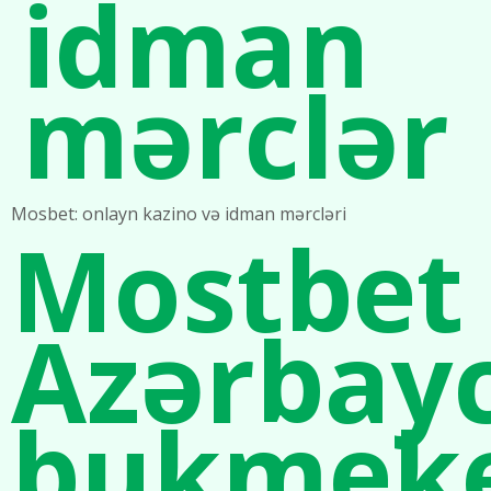
idman
mərclər
Mosbet: onlayn kazino və idman mərcləri
Mostbet
Azərbay
bukmek