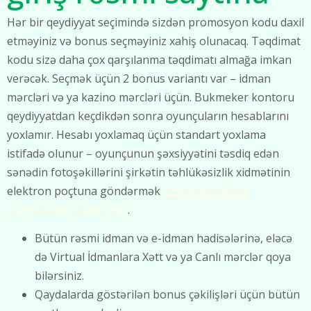
Hər bir qeydiyyat seçimində sizdən promosyon kodu daxil
etməyiniz və bonus seçməyiniz xahiş olunacaq. Təqdimat
kodu sizə daha çox qarşılanma təqdimatı almağa imkan
verəcək. Seçmək üçün 2 bonus variantı var – idman
mərcləri və ya kazino mərcləri üçün. Bukmeker kontoru
qeydiyyatdan keçdikdən sonra oyunçuların hesablarını
yoxlamır. Hesabı yoxlamaq üçün standart yoxlama
istifadə olunur – oyunçunun şəxsiyyətini təsdiq edən
sənədin fotoşəkillərini şirkətin təhlükəsizlik xidmətinin
elektron poçtuna göndərmək
https://mostbet-
azerbaycan-casino.com
.
Bütün rəsmi idman və e-idman hadisələrinə, eləcə
də Virtual İdmanlara Xətt və ya Canlı mərclər qoya
bilərsiniz.
Qaydalarda göstərilən bonus çəkilişləri üçün bütün