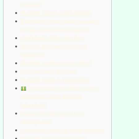
rahatdır?
Mostbet kazino şirkəti barədə
Bukmeker kontorunda nəyə mərc
etmək və necə qazanmaq olar
Azerbaycan İdman mərcləri
Mostbet Azerbaycan giriş və
qeydiyyatı
Mostbet qeydiyyat necə işləyir?
Populyar mərc seçimləri
Mostbet mobil və proqramlar
Qeydiyyatdan keçdikdən sonra
promosyon kodu daxil edə
bilərəmmi?
Aviator Mostbet oyununun
strategiyaları
Lisenziyalı kazino və idman mərcləri
Mostbet kazino onlayn saytı