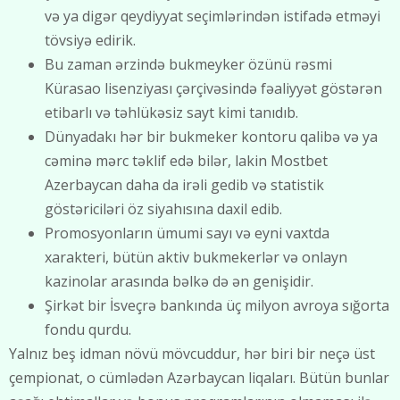
və ya digər qeydiyyat seçimlərindən istifadə etməyi
tövsiyə edirik.
Bu zaman ərzində bukmeyker özünü rəsmi
Kürasao lisenziyası çərçivəsində fəaliyyət göstərən
etibarlı və təhlükəsiz sayt kimi tanıdıb.
Dünyadakı hər bir bukmeker kontoru qalibə və ya
cəminə mərc təklif edə bilər, lakin Mostbet
Azerbaycan daha da irəli gedib və statistik
göstəriciləri öz siyahısına daxil edib.
Promosyonların ümumi sayı və eyni vaxtda
xarakteri, bütün aktiv bukmekerlər və onlayn
kazinolar arasında bəlkə də ən genişidir.
Şirkət bir İsveçrə bankında üç milyon avroya sığorta
fondu qurdu.
Yalnız beş idman növü mövcuddur, hər biri bir neçə üst
çempionat, o cümlədən Azərbaycan liqaları. Bütün bunlar