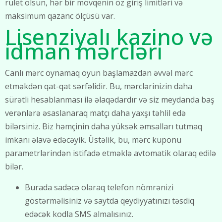
rulet olsun, hər bir mövqenin öz giriş limitləri və
maksimum qazanc ölçüsü var.
Lisenziyalı kazino və
idman mərcləri
Canlı mərc oynamaq oyun başlamazdan əvvəl mərc
etməkdən qat-qat sərfəlidir. Bu, mərclərinizin daha
sürətli hesablanması ilə əlaqədardır və siz meydanda baş
verənlərə əsaslanaraq matçı daha yaxşı təhlil edə
bilərsiniz. Biz həmçinin daha yüksək əmsalları tutmaq
imkanı əlavə edəcəyik. Üstəlik, bu, mərc kuponu
parametrlərindən istifadə etməklə avtomatik olaraq edilə
bilər.
Burada sadəcə olaraq telefon nömrənizi
göstərməlisiniz və saytda qeydiyyatınızı təsdiq
edəcək kodla SMS almalısınız.