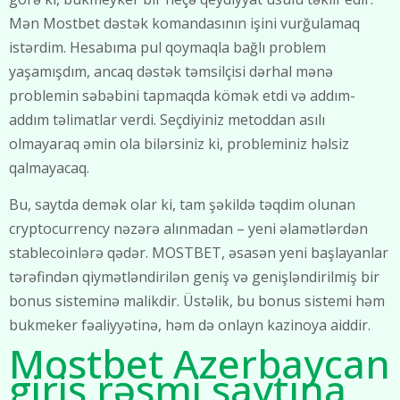
Mən Mostbet dəstək komandasının işini vurğulamaq
istərdim. Hesabıma pul qoymaqla bağlı problem
yaşamışdım, ancaq dəstək təmsilçisi dərhal mənə
problemin səbəbini tapmaqda kömək etdi və addım-
addım təlimatlar verdi. Seçdiyiniz metoddan asılı
olmayaraq əmin ola bilərsiniz ki, probleminiz həlsiz
qalmayacaq.
Bu, saytda demək olar ki, tam şəkildə təqdim olunan
cryptocurrency nəzərə alınmadan – yeni əlamətlərdən
stablecoinlərə qədər. MOSTBET, əsasən yeni başlayanlar
tərəfindən qiymətləndirilən geniş və genişləndirilmiş bir
bonus sisteminə malikdir. Üstəlik, bu bonus sistemi həm
bukmeker fəaliyyətinə, həm də onlayn kazinoya aiddir.
Mostbet Azerbaycan
giriş rəsmi saytına