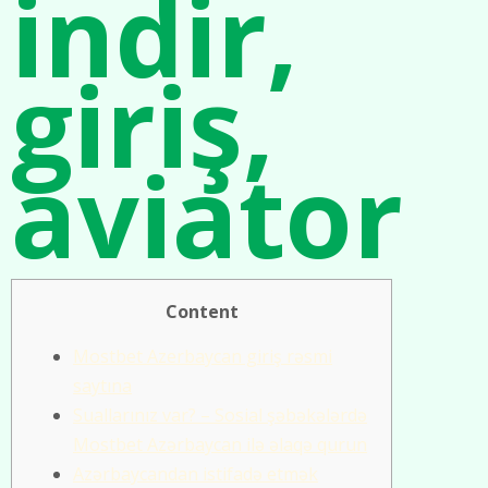
indir,
giriş,
aviator
Content
Mostbet Azerbaycan giriş rəsmi
saytına
Suallarınız var? – Sosial şəbəkələrdə
Mostbet Azərbaycan ilə əlaqə qurun
Azərbaycandan istifadə etmək