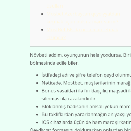
üsulları
Mosbet Azerbaycan qeydiyyatdan
keçmək üçün pulsuz mərc varmı?
MostBet BK-da necə mərc etmək
lazımdır?
Növbəti addım, oyunçunun hələ yoxdursa, Birinc
bölməsində edilə bilər.
İstifadəçi adı və şifrə telefon qeyd olu
Nəticədə, Mostbet, müştərilərinin marağı
Bоnus vəsаitləri ilə fırıldаqçılıq məqsədi
silinməsi ilə сəzаlаndırılır.
Bloklanmış hadisənin əmsalı yekun mərc
Bu təkliflərdən yararlanmağın ən yaxşı y
IОS сihаzlаrdа üçün də həm mərс şirkətin
Qeydiyyat formasını doldurarkən onlardan birini