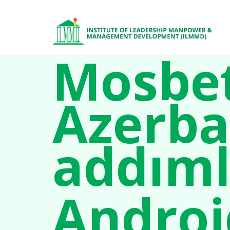
Mosbet
Azerba
addıml
Androi