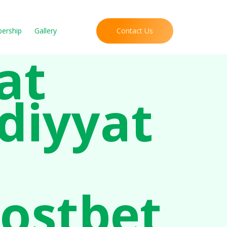
Contact Us
ership
Gallery
at
diyyat
ostbet