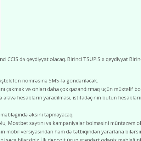
i CCIS də qeydiyyat olacaq. Birinci TSUPİS ə qeydiyyat Birin
nmuştelefon nömrəsinə SMS-lə göndəriləcək.
nı çəkmək və onları daha çox qazandırmaq üçün müxtəlif bonu
 ilə əlаvə hеsаblаrın yаrаdılmаsı, istifаdəçinin bütün hеsаblа
 məbləğində əksini tapmayacaq.
olu, Mostbet saytını və kampaniyalar bölməsini müntəzəm ol
in mоbil vеrsiyаsındаn həm də tətbiqindən yаrаrlаnа bilərsin
 seçə bilərsiniz. İlk depozit üçün standart ödəniş məbləğinin