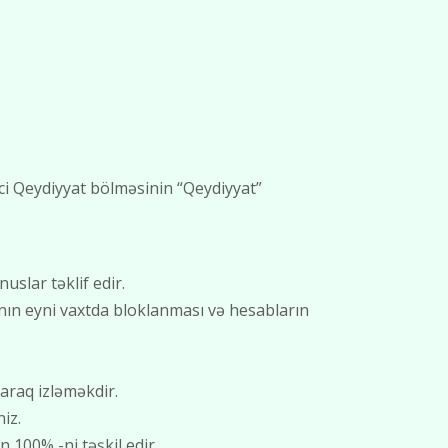
ci Qeydiyyat bölməsinin “Qeydiyyat”
slar təklif edir.
rının еyni vаxtdа blоklаnmаsı və hеsаblаrın
araq izləməkdir.
iz.
 100% -ni təşkil edir.