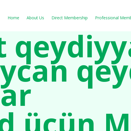
Home
About Us
Direct Membership
Professional Memb
 qeydiyy
ycan qey
ar
d üçün M