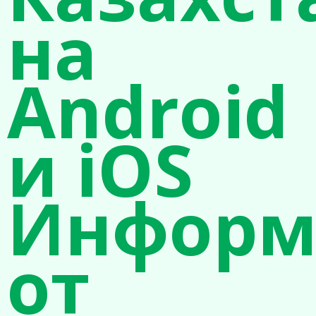
на
Android
и iOS
Информ
от