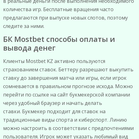
в реальные деньги после выполнения необходимого
количества игр. Бесплатные вращения часто
предлагаются при выпуске новых слотов, поэтому
следите за ними.
БК Mostbet способы оплаты и
вывода денег
Клиенты Mostbet KZ активно пользуются
страхованием ставок. Беттеру разрешают выкупить
ставку до завершения матча или игры, если игрок
сомневается в правильном прогнозе исхода. Можно
перейти по ссылке на сайт букмекерской компании
через удобный браузер и начать делать
ставки. Букмекер подходит для ставок на
традиционные виды спорта и киберспорт. Линию
можно настроить в соответствии с предпочтениями
пользователя. Игрок может указать любимый вид