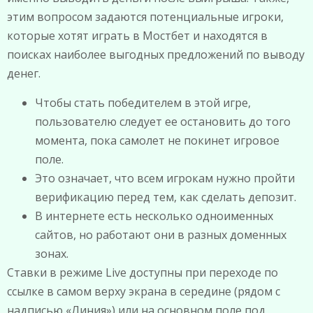
этим вопросом задаются потенциальные игроки,
которые хотят играть в Мостбет и находятся в
поисках наиболее выгодных предложений по выводу
денег.
Чтобы стать победителем в этой игре,
пользователю следует ее остановить до того
момента, пока самолет не покинет игровое
поле.
Это означает, что всем игрокам нужно пройти
верификацию перед тем, как сделать депозит.
В интернете есть несколько одноименных
сайтов, но работают они в разных доменных
зонах.
Ставки в режиме Live доступны при переходе по
ссылке в самом верху экрана в середине (рядом с
надписью «Линия») или на основном поле под