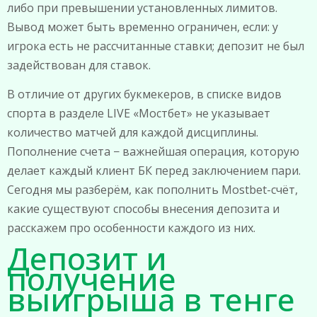
либо при превышении установленных лимитов.
Вывод может быть временно ограничен, если: у
игрока есть не рассчитанные ставки; депозит не был
задействован для ставок.
В отличие от других букмекеров, в списке видов
спорта в разделе LIVE «Мостбет» не указывает
количество матчей для каждой дисциплины.
Пополнение счета − важнейшая операция, которую
делает каждый клиент БК перед заключением пари.
Сегодня мы разберём, как пополнить Mostbet-счёт,
какие существуют способы внесения депозита и
расскажем про особенности каждого из них.
Депозит и
получение
выигрыша в тенге