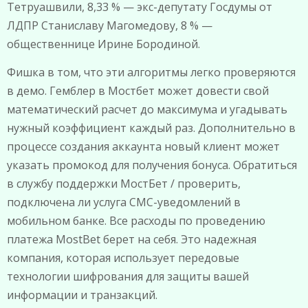
Тетруашвили, 8,33 % — экс-депутату Госдумы от
ЛДПР Станиславу Магомедову, 8 % —
общественнице Ирине Бородиной.
Фишка в том, что эти алгоритмы легко проверяются
в демо. Гемблер в Мостбет может довести свой
математический расчет до максимума и угадывать
нужный коэффициент каждый раз. Дополнительно в
процессе создания аккаунта новый клиент может
указать промокод для получения бонуса. Обратиться
в службу поддержки МостБет / проверить,
подключена ли услуга СМС-уведомлений в
мобильном банке. Все расходы по проведению
платежа MostBet берет на себя. Это надежная
компания, которая использует передовые
технологии шифрования для защиты вашей
информации и транзакций.