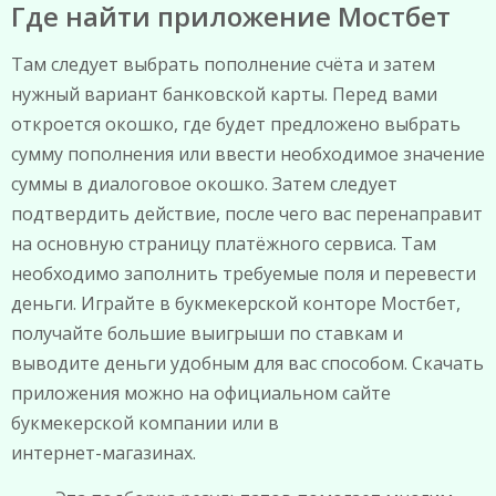
Где найти приложение Мостбет
Там следует выбрать пополнение счёта и затем
нужный вариант банковской карты. Перед вами
откроется окошко, где будет предложено выбрать
сумму пополнения или ввести необходимое значение
суммы в диалоговое окошко. Затем следует
подтвердить действие, после чего вас перенаправит
на основную страницу платёжного сервиса. Там
необходимо заполнить требуемые поля и перевести
деньги. Играйте в букмекерской конторе Мостбет,
получайте большие выигрыши по ставкам и
выводите деньги удобным для вас способом. Скачать
приложения можно на официальном сайте
букмекерской компании или в
интернет-магазинах.