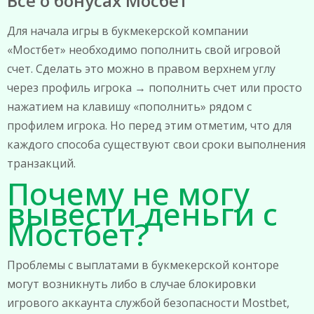
Всё о бонусах Мосбет
Для начала игры в букмекерской компании
«Мостбет» необходимо пополнить свой игровой
счет. Сделать это можно в правом верхнем углу
через профиль игрока → пополнить счет или просто
нажатием на клавишу «пополнить» рядом с
профилем игрока. Но перед этим отметим, что для
каждого способа существуют свои сроки выполнения
транзакций.
Почему не могу
вывести деньги с
Мостбет?
Проблемы с выплатами в букмекерской конторе
могут возникнуть либо в случае блокировки
игрового аккаунта службой безопасности Mostbet,