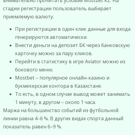
внимательно прочитать условия Mostbet KZ. На
стадии регистрации пользователь выбирает
приемлемую валюту.
При регистрации в один клик данные для входа
генерируются автоматически.
Внести деньги на депозит БК через банковскую
карточку можно за пару кликов.
Перейти в статистику в игре Aviator можно из
бокового меню.
Mostbet – популярное онлайн-казино и
букмекерская контора в Казахстане.
То есть, в одном случае вывод может занимать
1 минуту, в другом – около 1 часа.
Маржа на большинство событий из футбольной
линии равна 4–6 %. В других видах спорта данный
показатель равен 6–9 %.