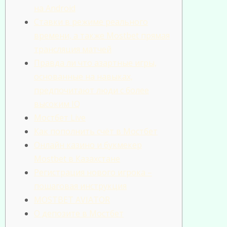
на Android
Ставки в режиме реального
времени, а также Mostbet прямая
трансляция матчей
Правда ли что азартные игры,
основанные на навыках,
предпочитают люди с более
высоким IQ
Мостбет Live
Как пополнить счёт в Мостбет
Онлайн казино и букмекер
Mostbet в Казахстане
Регистрация нового игрока –
пошаговая инструкция
MOSTBET AVIATOR
О депозите в Мостбет