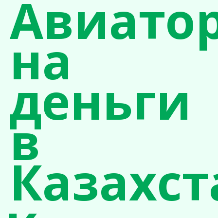
Авиато
на
деньги
в
Казахст