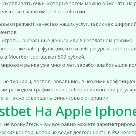
накапливать очки, которые затем можно обменять на 
еняются в зависимости от событий.
ы отражают качество наших услуг, таких как широкий
иентов.
т играть на реальные деньги или в бесплатном режиме.
гает тот же набор функций, что и веб-ресурс игорного за
 в Мостбет составляет 500 рублей.
мировом рынке уже много лет, заработала большое ко
вные турниры, воспользовавшись высокими коэффициен
ым расходом трафика, что особенно важно при регулярн
е, а также совершать финансовые операции.
tbet На Apple Iphon
ии, не волнуйтесь – вы все равно можете зарегистриро
рских контор, которые ведут деятельность в РФ нелег