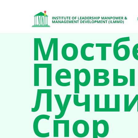
Мостб
Первы
Лучши
Спор