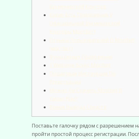
Букмекерской Конторе
Какие Есть Приложения У
Официальной Букмекерской
Конторы Мостбет?
Отзывы Пользователей О Mostbet
(мостбет)
Функционал Приложения
1 Welcome Бонус Mostbet
Пошаговая Инструкция По
Регистрации
Можно Ли Скачать Mostbet В
Yahoo Play?
Время Вывода Средств
Поставьте галочку рядом с разрешением на
пройти простой процесс регистрации. Посл