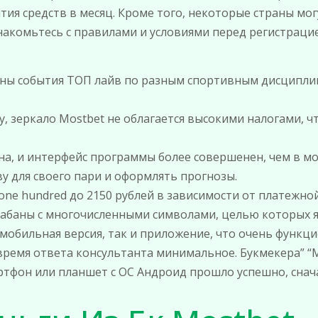
ия средств в месяц. Кроме того, некоторые страны мог
акомьтесь с правилами и условиями перед регистрацией
ны события ТОП лайв по разным спортивным дисциплин
, зеркало Mostbet не облагается высокими налогами, ч
а, и интерфейс программы более совершенен, чем в мо
у для своего пари и оформлять прогнозы.
ne hundred до 2150 рублей в зависимости от платежной
баны с многочисленными символами, целью которых я
обильная версия, так и приложение, что очень функци
 время ответа консультанта минимальное. Букмекера” “
артфон или планшет с ОС Андроид прошло успешно, снач