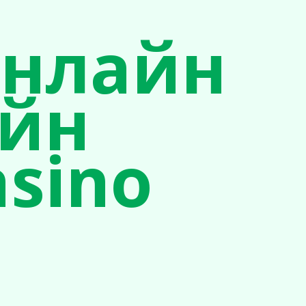
Онлайн
айн
asino