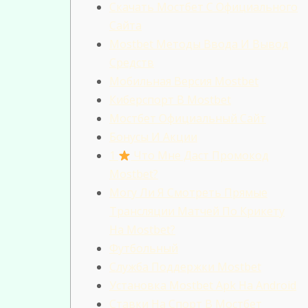
Скачать Мостбет С Официального
Сайта
Mostbet Методы Ввода И Вывод
Средств
Мобильная Версия Mostbet
Киберспорт В Mostbet
Мостбет Официальный Сайт
Бонусы И Акции
1
Что Мне Даст Промокод
Mostbet?
Могу Ли Я Смотреть Прямые
Трансляции Матчей По Крикету
На Mostbet?
Футбольный
Служба Поддержки Mostbet
Установка Mostbet Apk На Android
Ставки На Спорт В Мостбет