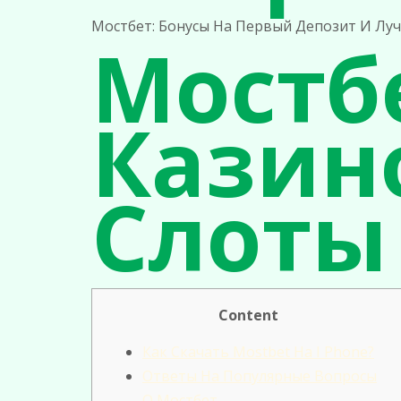
Мостбет: Бонусы На Первый Депозит И Лу
Мостб
Казин
Слоты 
Content
Как Скачать Mostbet На I Phone?
Ответы На Популярные Вопросы
О Мостбет