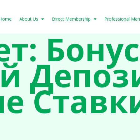
Home
About Us
Direct Membership
Professional Me
ет: Бону
й Депоз
е Ставк