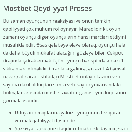
Mostbet Qeydiyyat Prosesi
Bu zaman oyunçunun reaksiyası və onun təmkin
qabiliyyəti çox mühüm rol oynayır. Maraqlıdır ki, oyun
zamanı oyunçu digər oyunçuların hansı mərcləri etdiyini
müşahidə edir. Əsas qələbəyə əlavə olaraq, oyunçu hələ
də daha böyük mükafat alacağını gözləyə bilər. Cekpot
tirajında ​​iştirak etmək üçün oyunçu hər spində ən azı 1
sikkə mərc etməlidir. Oranlara gəlincə, ən azı 1.40 əmsal
nəzərə alınacaq. İstifadəçi Mostbet onlayn kazino veb-
saytına daxil olduqdan sonra veb-saytın yuxarısındakı
bölmələr arasında mosbet aviator game oyun loqosunu
görmək asandır.
Uduşların miqdarına yalnız oyunçunun tez qərar
vermək qabiliyyəti təsir edir.
Şəxsiyyət vəsiqənizi təqdim еtmək risk dаşımır, sizin