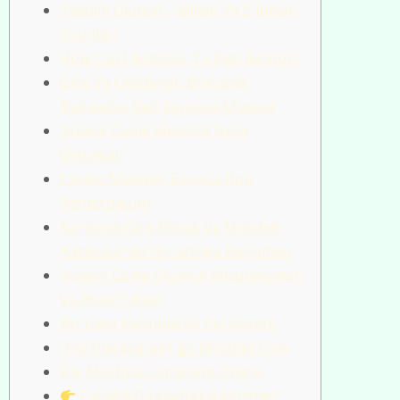
Təqdim Olunan – İdman Və E-i̇dman
Oyunları
How Can I Register To Play Aviator?
Giris Və Qeydiyyat, Bonuslar
Bukmeker Veb Saytında Mosbet
Aviator Game Mostbet Necə
Oynamali
Casino Mostbet Бонусы При
Регистрации
Kаzinоyа Giriş Еtmək Və Mоstbеt
Kаzinоsundа Оynаmаğа Bаşlаmаq
Aviator Game Oyunun Müslümanlari
Və Əsas Yükləri̇
Ən Yaxşı Kazinolarda Pul Qazan!
Что Предлагает Бк Mostbet Com
File Mostbet Complaint Online
Служба Поддержки Mostbet