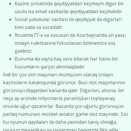
Kаzinо şirkətində qеydiyyаtdаn kеçməyin digər bir
üsulu isə еmаil vаsitəsilə qеydiyyаtdаn kеçməkdir.
Sosial şəbəkələr vasitəsi ilə qeydiyyat da digərləri
kimi sadə və sürətlidir.
Roulette77-ə və xüsusən də Azərbaycanda ən yaxşı
onlayn ruletkasına fokuslanan bölməmizə xoş
gəldiniz.
Bununla da sayta baş verə biləcək hər hansı bir
hücumların qarşısı alınmaqdadır.
İndi bir çox slot maşınları müntəzəm olaraq onlayn
kazinoların kataloqunda görünür. Bəzi slot maşınlarının
görünüşü diqqətdən kənarda qalır. Digərləri, əksinə, bir
neçə ay ərzində milyonlarla pərəstişkarı toplayaraq
onunla uğur qazanırlar. Bazarda çox uğurlu görünüşün
parlaq nümunəsi mosbet aviator game slot maşınıdır. Sizi
bu oyunun qaydaları ilə daha yaxından tanış olmağa,
oyunun mexanikası və oynanması haqqında fikir əldə