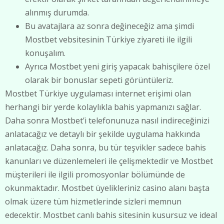
alınmış durumda.
Bu avatajlara az sonra değineceğiz ama şimdi
Mostbet vebsitesinin Türkiye ziyareti ile ilgili
konuşalım.
Ayrıca Mostbet yeni giriş yapacak bahisçilere özel
olarak bir bonuslar sepeti görüntüleriz.
Mostbet Türkiye uygulaması internet erişimi olan
herhangi bir yerde kolaylıkla bahis yapmanızı sağlar.
Daha sonra Mostbet’i telefonunuza nasıl indireceğinizi
anlatacağız ve detaylı bir şekilde uygulama hakkında
anlatacağız. Daha sonra, bu tür teşvikler sadece bahis
kanunları ve düzenlemeleri ile çelişmektedir ve Mostbet
müşterileri ile ilgili promosyonlar bölümünde de
okunmaktadır. Mostbet üyelikleriniz casino alanı başta
olmak üzere tüm hizmetlerinde sizleri memnun
edecektir. Mostbet canlı bahis sitesinin kusursuz ve ideal