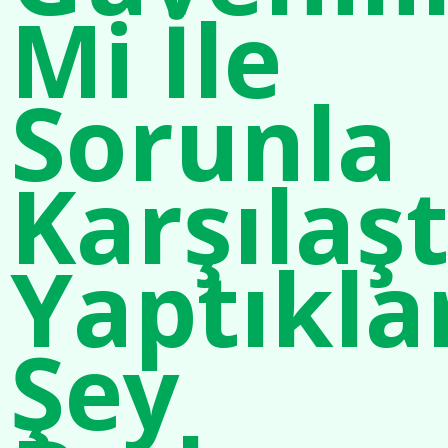
Mi İle
Sorunla
Karşılaşt
Yaptıkla
Şey