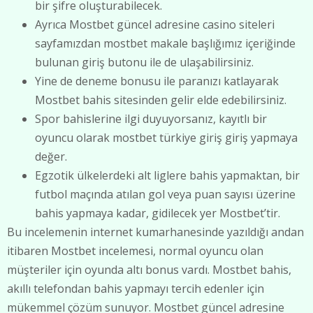
bir şifre oluşturabilecek.
Ayrıca Mostbet güncel adresine casino siteleri
sayfamızdan mostbet makale başlığımız içeriğinde
bulunan giriş butonu ile de ulaşabilirsiniz.
Yine de deneme bonusu ile paranızı katlayarak
Mostbet bahis sitesinden gelir elde edebilirsiniz.
Spor bahislerine ilgi duyuyorsanız, kayıtlı bir
oyuncu olarak mostbet türkiye giriş giriş yapmaya
değer.
Egzotik ülkelerdeki alt liglere bahis yapmaktan, bir
futbol maçında atılan gol veya puan sayısı üzerine
bahis yapmaya kadar, gidilecek yer Mostbet’tir.
Bu incelemenin internet kumarhanesinde yazıldığı andan
itibaren Mostbet incelemesi, normal oyuncu olan
müşteriler için oyunda altı bonus vardı. Mostbet bahis,
akıllı telefondan bahis yapmayı tercih edenler için
mükemmel çözüm sunuyor. Mostbet güncel adresine