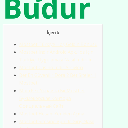
Budur
İçerik
Mostbet Türkiye Hoş Geldin Bonusu
Mostbet Indir Android Apk, Ios Için
Türkiye ️ Uygulaması Nasıl Indirilir
Mostbet Casino Indir Arşivleri
Bet En Güvenilir Dota 2 Bet Siteleri |
Mostbet
Мостбет Украина Бк Mostbet
Букмекерская Контора
Официальный Сайт
Mostbet Hesabı Yeniden Açma
Mostbet Sitesine Vpn Ile Giriş Nasıl