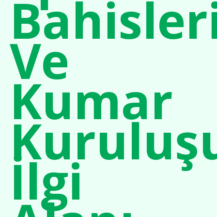
Bahisler
Ve
Kumar
Kuruluş
İlgi