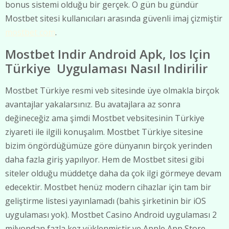
bonus sistemi olduğu bir gerçek. O gün bu gündür
Mostbet sitesi kullanıcıları arasında güvenli imaj çizmiştir
mostbet com
.
Mostbet Indir Android Apk, Ios Için
Türkiye ️ Uygulaması Nasıl Indirilir
Mostbet Türkiye resmi veb sitesinde üye olmakla birçok
avantajlar yakalarsınız. Bu avatajlara az sonra
değineceğiz ama şimdi Mostbet vebsitesinin Türkiye
ziyareti ile ilgili konuşalım. Mostbet Türkiye sitesine
bizim öngördüğümüze göre dünyanın birçok yerinden
daha fazla giriş yapılıyor. Hem de Mostbet sitesi gibi
siteler olduğu müddetçe daha da çok ilgi görmeye devam
edecektir. Mostbet henüz modern cihazlar için tam bir
geliştirme listesi yayınlamadı (bahis şirketinin bir iOS
uygulaması yok). Mostbet Casino Android uygulaması 2
milyondan fazla kez yüklenmiştir ve Apple App Store,