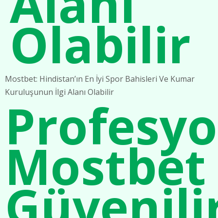
Alanı
Olabilir
Mostbet: Hindistan’ın En İyi Spor Bahisleri Ve Kumar
Kuruluşunun İlgi Alanı Olabilir
Profesyo
Mostbet
Güvenili