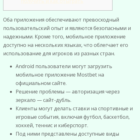
получить и как отыграть
Оба приложения обеспечивают превосходный
пользовательский опыт и являются безопасными и
надежными. Кроме того, мобильное приложение
доступно на нескольких языках, что облегчает его
использование для игроков из разных стран.
Android пользователи могут загрузить
мобильное приложение Mostbet на
официальном сайте.
Решение проблемы — авторизация через
зеркало — сайт-дубль.
Клиенты могут делать ставки на спортивные и
игровые события, включая футбол, баскетбол,
хоккей, теннис и киберспорт.
Под ними представлены доступные виды