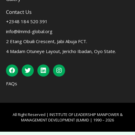
Contact Us
+2348 184 520 391
info@ilmmd-global.org
2 Etang Obuili Crescent, Jabi Abuja FCT.
4 Madam Otuneye Layout, Jericho Ibadan, Oyo State.
FAQs
All Right Reserved | INSTITUTE OF LEADERSHIP MANPOWER &
MANAGEMENT DEVELOPMENT (ILMMD | 1990 – 2026