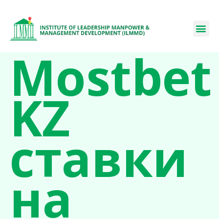
Mostbet
KZ
ставки
на