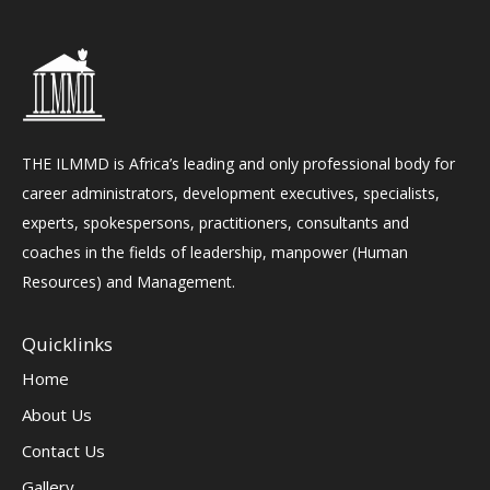
THE ILMMD is Africa’s leading and only professional body for
career administrators, development executives, specialists,
experts, spokespersons, practitioners, consultants and
coaches in the fields of leadership, manpower (Human
Resources) and Management.
Quicklinks
Home
About Us
Contact Us
Gallery