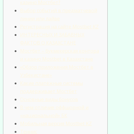
казино Мостбет?
Выбор событий в предматчевой
линии или лайве
Регистрация на сайте Mostbet KZ
ИНТЕРЕСНЫХ И ЗАБАВНЫХ
ФАКТОВ О КАЗАХСТАНЕ
Мостбет – букмекерская контора
и казино Mostbet в Казахстане
«Обзор приложения Мостбет в
Узбекистане»
Какие платёжные системы
поддерживает Мостбет
Основные виды бонусов
В чем отличие оффшорной и
«национальной» БК
Мобильная версия Mostbet KZ
Теннис