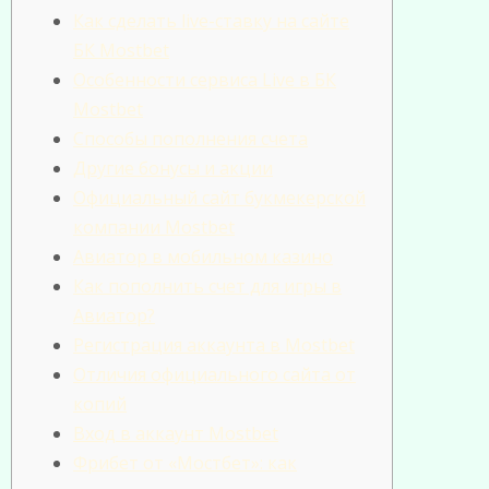
Как сделать live-ставку на сайте
БК Mostbet
Особенности сервиса Live в БК
Mostbet
Способы пополнения счета
Другие бонусы и акции
Официальный сайт букмекерской
компании Mostbet
Авиатор в мобильном казино
Как пополнить счет для игры в
Авиатор?
Регистрация аккаунта в Mostbet
Отличия официального сайта от
копий
Вход в аккаунт Mostbet
Фрибет от «Мостбет»: как