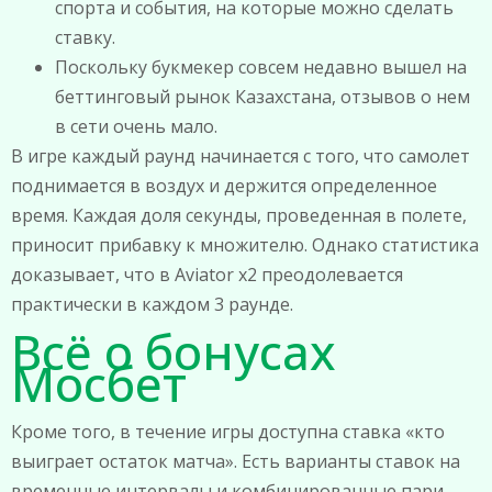
спорта и события, на которые можно сделать
ставку.
Поскольку букмекер совсем недавно вышел на
беттинговый рынок Казахстана, отзывов о нем
в сети очень мало.
В игре каждый раунд начинается с того, что самолет
поднимается в воздух и держится определенное
время. Каждая доля секунды, проведенная в полете,
приносит прибавку к множителю. Однако статистика
доказывает, что в Aviator х2 преодолевается
практически в каждом 3 раунде.
Всё о бонусах
Мосбет
Кроме того, в течение игры доступна ставка «кто
выиграет остаток матча». Есть варианты ставок на
временные интервалы и комбинированные пари