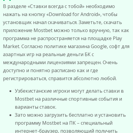
В разделе «Ставки всегда с тобой» необходимо
нажать на кнопку «Download for Android», чтобы
установщик начал скачиваться. Заметьте, скачать
приложение Mostbet можно только вручную, так как
программа не распространяется на площадке Play
Market. Согласно политике магазина Google, софт для
азартных игр на реальные деньги БК с
международными лицензиями запрещен. Очень
доступно и понятно расписано как и где
регистрироваться, справится абсолютно любой.
Узбекистанские игроки могут делать ставки в
Mostbet на различные спортивные события и
варианты ставок.
Зато можно загрузить бесплатно и установить
программу Mostbet на ПК – специальный
интернет-браузер, позволяющий получить