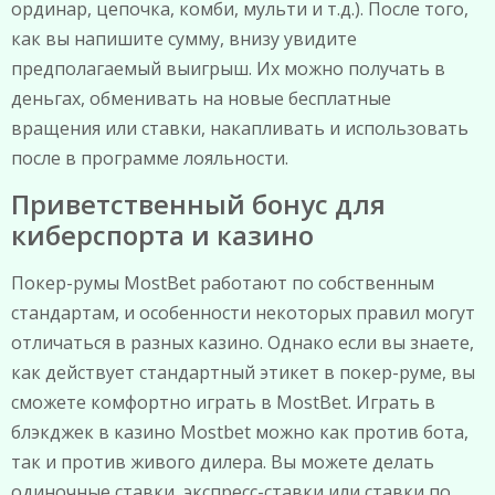
ординар, цепочка, комби, мульти и т.д.). После того,
как вы напишите сумму, внизу увидите
предполагаемый выигрыш. Их можно получать в
деньгах, обменивать на новые бесплатные
вращения или ставки, накапливать и использовать
после в программе лояльности.
Приветственный бонус для
киберспорта и казино
Покер-румы MostBet работают по собственным
стандартам, и особенности некоторых правил могут
отличаться в разных казино. Однако если вы знаете,
как действует стандартный этикет в покер-руме, вы
сможете комфортно играть в MostBet. Играть в
блэкджек в казино Mostbet можно как против бота,
так и против живого дилера. Вы можете делать
одиночные ставки, экспресс-ставки или ставки по