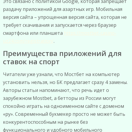
Это связано с политикой Google, которая запрещает
раздачу приложений для азартных игр. Мобильная
версия сайта – упрощенная версия сайта, которая не
требует скачивания и запускается через браузер
смартфона или планшета
https://mostbet-casino-
uz24.com/registration/
.
Преимущества приложений для
ставок на спорт
Читатели уже узнали, что Мостбет на компьютер
установить нельзя, но БК предлагает сразу 4 замены.
Авторы статьи напоминают, что речь идет о
зарубежном Mostbet, а бетторы из России могут
спокойно играть на одноименном сайте с доменом
«ру». Современный букмекер просто не может быть
конкурентоспособным на рынке без
функционального и удобного мобильного