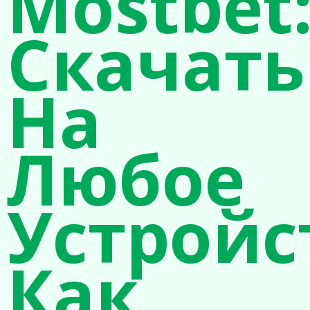
Mostbet
Скачать
На
Любое
Устройс
Как