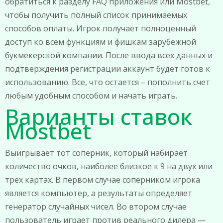
обратиться к разделу FAQ приложения или Mostbet,
чтобы получить полный список принимаемых
способов оплаты. Игрок получает полноценный
доступ ко всем функциям и фишкам зарубежной
букмекерской компании. После ввода всех данных и
подтверждения регистрации аккаунт будет готов к
использованию. Все, что остается – пополнить счет
любым удобным способом и начать играть.
Варианты ставок
Mostbet
Выигрывает тот соперник, который набирает
количество очков, наиболее близкое к 9 на двух или
трех картах. В первом случае соперником игрока
является компьютер, а результаты определяет
генератор случайных чисел. Во втором случае
пользователь играет против реального дилера —