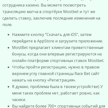
сотрудника казино. Вы можете посмотреть
трансляцию матча в спортбуке Mostbet и тут же
сделать ставку, заключив последние изменения на
поле.
Нажмите кнопку “Скачать для iOS”, затем
перейдите в AppStore и загрузите приложение.
MostBet предлагает клиентам приветственные
бонусы, когда они впервые регистрируются на
онлайн-платформе спортивных ставок Mostbet.
Чтобы пройти регистрацию, нужно в правом
верхнем углу главной страницы Race Bet сайт
нажать на кнопку «Регистрация».
Я думаю, проблема была в твоем устройстве) У
меня таких проблем нет, работает ровно, как
часики.
Вы найдете более 700+ спортивных событий для