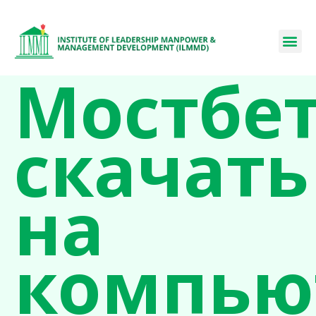
Мостбе
скачать
на
компью