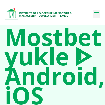
Mostbet
yukle ᐈ
Android,
iOS