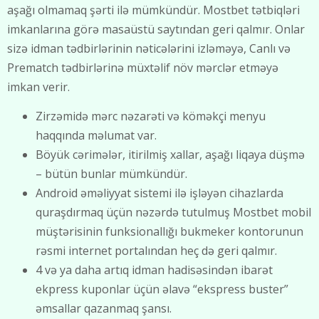
aşağı olmamaq şərti ilə mümkündür. Mostbet tətbiqləri
imkanlarına görə masaüstü saytından geri qalmır. Onlar
sizə idman tədbirlərinin nəticələrini izləməyə, Canlı və
Prematch tədbirlərinə müxtəlif növ mərclər etməyə
imkan verir.
Zirzəmidə mərc nəzarəti və köməkçi menyu
haqqında məlumat var.
Böyük cərimələr, itirilmiş xallar, aşağı liqaya düşmə
– bütün bunlar mümkündür.
Android əməliyyat sistemi ilə işləyən cihazlarda
quraşdırmaq üçün nəzərdə tutulmuş Mostbet mobil
müştərisinin funksionallığı bukmeker kontorunun
rəsmi internet portalından heç də geri qalmır.
4 və ya daha artıq idman hadisəsindən ibarət
ekpress kuponlar üçün əlavə “ekspress buster”
əmsallar qazanmaq şansı.