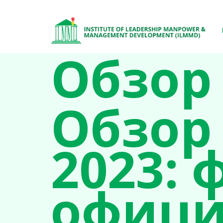
Обзор
Обзор
2023:
офици