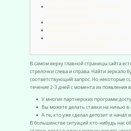
Мостбет казино и букмекерский
официальный сайт
Ограничения и лимиты на вывод
Виды бонусов
MostBet Partners — отзывы, обзор
партнерской программы
В самом верху главной страницы сайта ес
стрелочки слева и справа. Найти зеркало 
соответствующий запрос. Но некоторые сс
течение 2-3 дней с момента их появления в
У многих партнерских программ дост
Вы можете делать ставки на ничью в 
А те, кто уже сделал депозит и начал
В большинстве ситуаций кто-нибудь нас об
ставки, когда в одну карточку входят нес