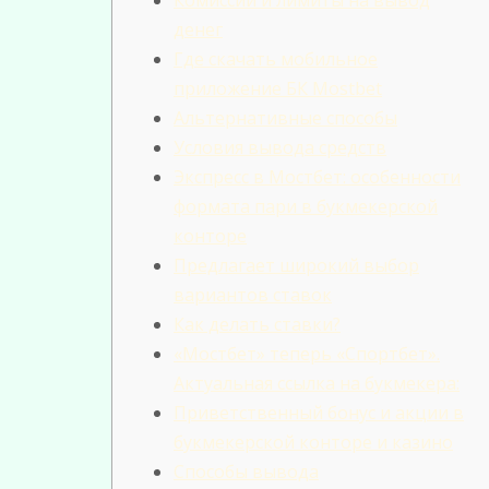
Комиссии и лимиты на вывод
денег
Где скачать мобильное
приложение БК Mostbet
Альтернативные способы
Условия вывода средств
Экспресс в Мостбет: особенности
формата пари в букмекерской
конторе
Предлагает широкий выбор
вариантов ставок
Как делать ставки?
«Мостбет» теперь «Спортбет».
Актуальная ссылка на букмекера:
Приветственный бонус и акции в
букмекерской конторе и казино
Способы вывода