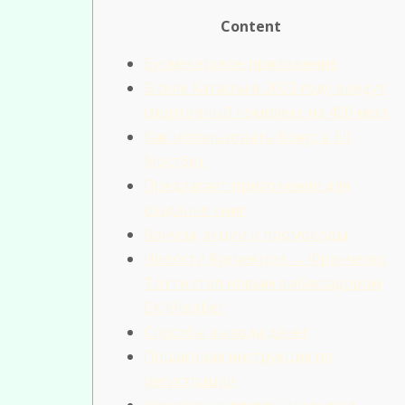
Content
Букмекерское приложение
В селе Хатассы в 2023 году введут
спортивный комплекс на 400 мест
Как использовать бонус в БК
Мостбет
Предлагает приложение для
создания книг
Бонусы, акции и промокоды
Новости букмекров → Франческо
Тотти стал новым амбассадором
БК Mostbet
Способы вывода денег
Пошаговая инструкция по
регистрации