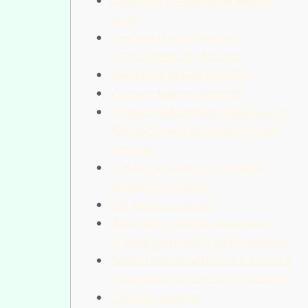
Комиссии и лимиты на вывод
денег
Где скачать мобильное
приложение БК Mostbet
Альтернативные способы
Условия вывода средств
Экспресс в Мостбет: особенности
формата пари в букмекерской
конторе
Предлагает широкий выбор
вариантов ставок
Как делать ставки?
«Мостбет» теперь «Спортбет».
Актуальная ссылка на букмекера:
Приветственный бонус и акции в
букмекерской конторе и казино
Способы вывода