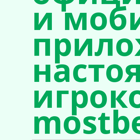
и моб
прило
насто
игрок
mostbe