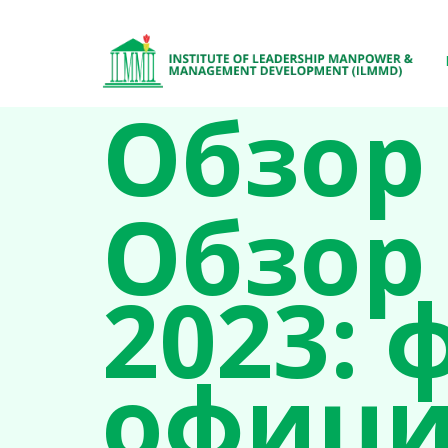
Обзор
Обзор
2023:
офици