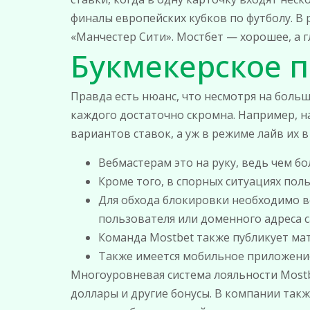
финалы европейских кубков по футболу. В
«Манчестер Сити». Мостбет — хорошее, а гл
Букмекерское 
Правда есть нюанс, что несмотря на больш
каждого достаточно скромна. Например, н
вариантов ставок, а уж в режиме лайв их 
Вебмастерам это на руку, ведь чем б
Кроме того, в спорных ситуациях пол
Для обхода блокировки необходимо в
пользователя или доменного адреса с
Команда Mostbet также публикует ма
Также имеется мобильное приложение 
Многоуровневая система лояльности Mostb
доллары и другие бонусы. В компании так