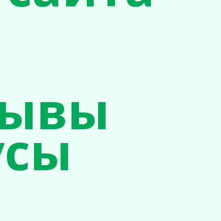
зывы
усы