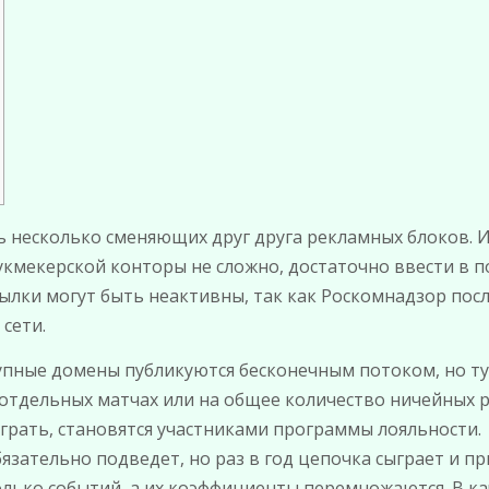
ть несколько сменяющих друг друга рекламных блоков. 
букмекерской конторы не сложно, достаточно ввести в 
ылки могут быть неактивны, так как Роскомнадзор пос
 сети.
упные домены публикуются бесконечным потоком, но ту
отдельных матчах или на общее количество ничейных р
 играть, становятся участниками программы лояльности.
язательно подведет, но раз в год цепочка сыграет и п
колько событий, а их коэффициенты перемножаются. В к