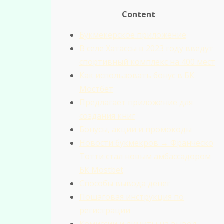
Content
Букмекерское приложение
В селе Хатассы в 2023 году введут
спортивный комплекс на 400 мест
Как использовать бонус в БК
Мостбет
Предлагает приложение для
создания книг
Бонусы, акции и промокоды
Новости букмекров → Франческо
Тотти стал новым амбассадором
БК Mostbet
Способы вывода денег
Пошаговая инструкция по
регистрации