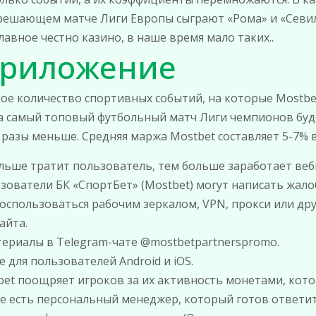
 решающем матче Лиги Европы сыграют «Рома» и «Севил
авное честно казино, в наше время мало таких..
приложение
ое количество спортивных событий, на которые Mostbet
а самый топовый футбольный матч Лиги чемпионов буд
в разы меньше. Средняя маржа Mostbet составляет 5-7% 
ольше тратит пользователь, тем больше заработает веб
ьзователи БК «СпортБет» (Mostbet) могут написать жало
оспользоваться рабочим зеркалом, VPN, прокси или др
айта.
териалы в Telegram-чате @mostbetpartnerspromo.
для пользователей Android и iOS.
et поощряет игроков за их активность монетами, кото
же есть персональный менеджер, который готов ответи