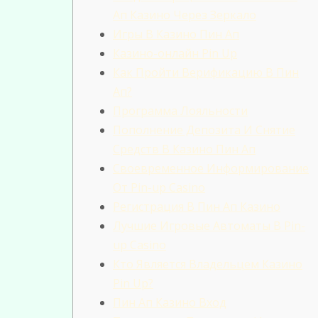
Ап Казино Через Зеркало
Игры В Казино Пин Ап
Казино-онлайн Pin Up
Как Пройти Верификацию В Пин
Ап?
Программа Лояльности
Пополнение Депозита И Снятие
Средств В Казино Пин Ап
Своевременное Информирование
От Pin-up Casino
Регистрация В Пин Ап Казино
Лучшие Игровые Автоматы В Pin-
up Casino
Кто Является Владельцем Казино
Pin Up?
Пин Ап Казино Вход