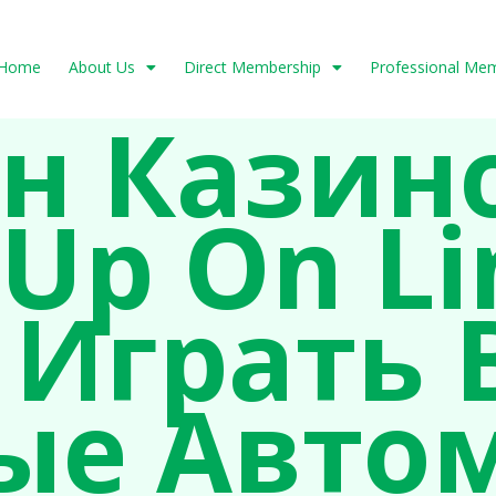
Home
About Us
Direct Membership
Professional Me
н Казин
 Up On Li
 Играть 
ые Авто