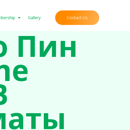
Contact Us
mbership
Gallery
о Пин
ne
В
маты