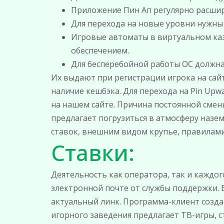
Приложение Пин Ап регулярно расшир
Для перехода на новые уровни нужны
Игровые автоматы в виртуальном каз
обеспечением.
Для бесперебойной работы ОС должна 
Их выдают при регистрации игрока на сай
наличие кешбэка. Для перехода на Pin Upw
на нашем сайте. Причина постоянной смен
предлагает погрузиться в атмосферу назе
ставок, внешним видом крупье, правилам
Ставки:
Деятельность как оператора, так и каждо
электронной почте от службы поддержки. Е
актуальный линк. Программа-клиент созда
игорного заведения предлагает ТВ-игры, с