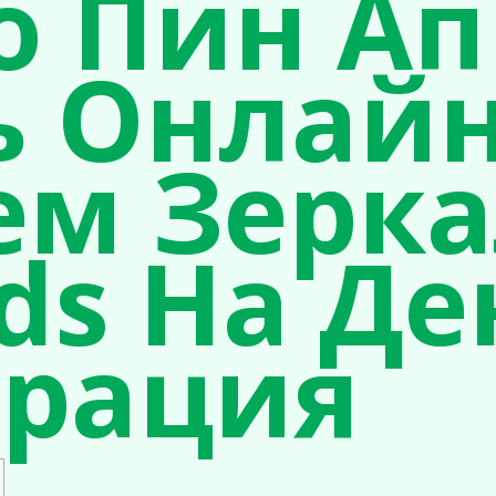
о Пин Ап
ь Онлайн
ем Зерка
ds На Де
трация