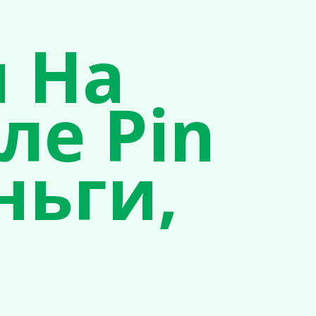
 На
ле Pin
ньги,