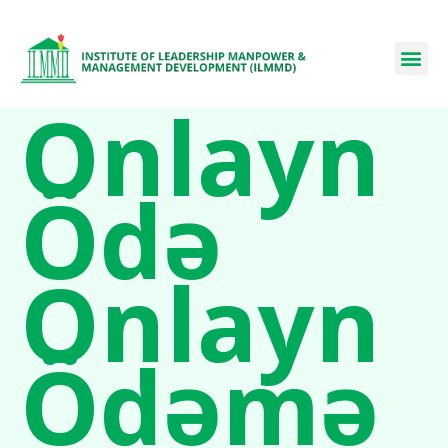
Onlayn
Ödə
Onlayn
Ödəmə