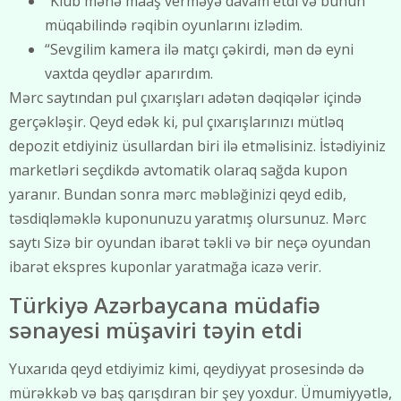
“Klub mənə maaş verməyə davam etdi və bunun
müqabilində rəqibin oyunlarını izlədim.
“Sevgilim kamera ilə matçı çəkirdi, mən də eyni
vaxtda qeydlər aparırdım.
Mərc saytından pul çıxarışları adətən dəqiqələr içində
gerçəkləşir. Qeyd edək ki, pul çıxarışlarınızı mütləq
depozit etdiyiniz üsullardan biri ilə etməlisiniz. İstədiyiniz
marketləri seçdikdə avtomatik olaraq sağda kupon
yaranır. Bundan sonra mərc məbləğinizi qeyd edib,
təsdiqləməklə kuponunuzu yaratmış olursunuz. Mərc
saytı Sizə bir oyundan ibarət təkli və bir neçə oyundan
ibarət ekspres kuponlar yaratmağa icazə verir.
Türkiyə Azərbaycana müdafiə
sənayesi müşaviri təyin etdi
Yuxarıda qeyd etdiyimiz kimi, qeydiyyat prosesində də
mürəkkəb və baş qarışdıran bir şey yoxdur. Ümumiyyətlə,