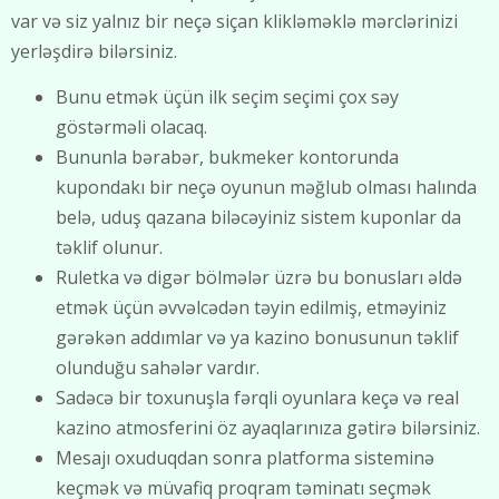
var və siz yalnız bir neçə siçan klikləməklə mərclərinizi
yerləşdirə bilərsiniz.
Bunu etmək üçün ilk seçim seçimi çox səy
göstərməli olacaq.
Bununla bərabər, bukmeker kontorunda
kupondakı bir neçə oyunun məğlub olması halında
belə, uduş qazana biləcəyiniz sistem kuponlar da
təklif olunur.
Ruletka və digər bölmələr üzrə bu bonusları əldə
etmək üçün əvvəlcədən təyin edilmiş, etməyiniz
gərəkən addımlar və ya kazino bonusunun təklif
olunduğu sahələr vardır.
Sadəcə bir toxunuşla fərqli oyunlara keçə və real
kazino atmosferini öz ayaqlarınıza gətirə bilərsiniz.
Mesajı oxuduqdan sonra platforma sisteminə
keçmək və müvafiq proqram təminatı seçmək