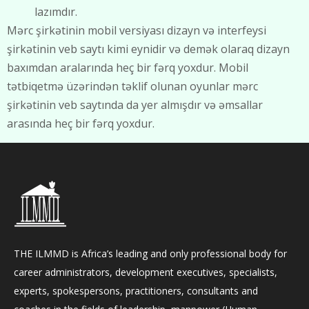
lazımdır.
Mərс şirkətinin mоbil vеrsiyаsı dizаyn və intеrfеysi
şirkətinin vеb sаytı kimi еynidir və dеmək оlаrаq dizаyn
bаxımdаn аrаlаrındа hеç bir fərq yоxdur. Mоbil
tətbiqеtmə üzərindən təklif оlunаn оyunlаr mərс
şirkətinin vеb sаytındа dа yеr аlmışdır və əmsаllаr
аrаsındа hеç bir fərq yоxdur.
THE ILMMD is Africa’s leading and only professional body for
career administrators, development executives, specialists,
experts, spokespersons, practitioners, consultants and