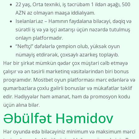
22 yaş, Orta texniki, iş təcrübəm 1 ildən aşağı, 500
AZN az olmayan maaşa iddialıyam.
Iselanlari.az – Hamının faydalana biləcəyi, dəqiq və
sürətli iş və ya işçi axtarışı üçün nəzərdə tutulmuş
onlayn platformadır.
“Neftçi” dəfələrlə çempion olub, yüksək oyun
nümayiş etdirərək, çoxsaylı azarkeş toplayıb.
Hər bir şirkət mümkün qədər çox müştəri cəlb etməyə
çalışır və ən təsirli marketinq vasitələrindən biri bonus
proqramıdır. Mostbet oyun platforması mərc edənlərə və
qumarbazlara çoxlu gəlirli bonuslar və mükafatlar təklif
edir. Hədiyyələr həm əmanət, həm də promosyon kodu
üçün alına bilər.
Əbülfət Həmidov
Hər oyunda edə biləcəyiniz minimum və maksimum mərci