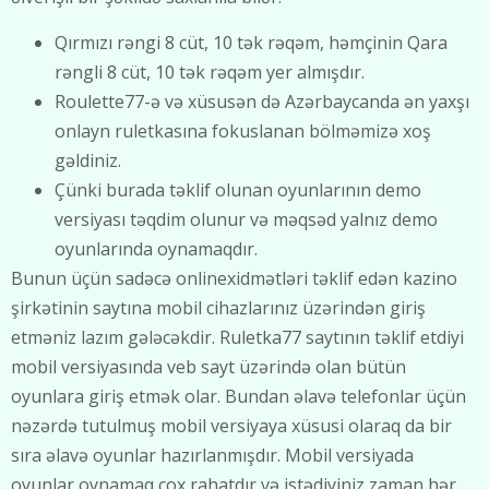
Qırmızı rəngi 8 cüt, 10 tək rəqəm, həmçinin Qara
rəngli 8 cüt, 10 tək rəqəm yer almışdır.
Roulette77-ə və xüsusən də Azərbaycanda ən yaxşı
onlayn ruletkasına fokuslanan bölməmizə xoş
gəldiniz.
Çünki burada təklif olunan oyunlarının demo
versiyası təqdim olunur və məqsəd yalnız demo
oyunlarında oynamaqdır.
Bunun üçün sadəcə onlinexidmətləri təklif edən kazino
şirkətinin saytına mobil cihazlarınız üzərindən giriş
etməniz lazım gələcəkdir. Ruletka77 saytının təklif etdiyi
mobil versiyasında veb sayt üzərində olan bütün
oyunlara giriş etmək olar. Bundan əlavə telefonlar üçün
nəzərdə tutulmuş mobil versiyaya xüsusi olaraq da bir
sıra əlavə oyunlar hazırlanmışdır. Mobil versiyada
oyunlar oynamaq çox rahatdır və istədiyiniz zaman hər