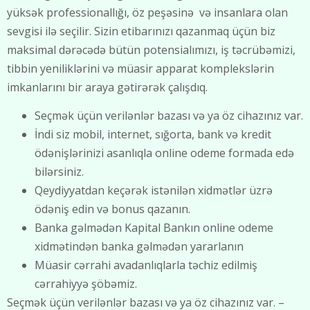
yüksək professionallığı, öz peşəsinə və insanlara olan
sevgisi ilə seçilir. Sizin etibarınızı qazanmaq üçün biz
maksimal dərəcədə bütün potensialımızı, iş təcrübəmizi,
tibbin yeniliklərini və müasir apparat komplekslərin
imkanlarını bir araya gətirərək çalışdıq.
Seçmək üçün verilənlər bazası və ya öz cihazınız var.
İndi siz mobil, internet, sığorta, bank və kredit
ödənişlərinizi asanlıqla online odeme formada edə
bilərsiniz.
Qeydiyyatdan keçərək istənilən xidmətlər üzrə
ödəniş edin və bonus qazanın.
Banka gəlmədən Kapital Bankın online odeme
xidmətindən banka gəlmədən yararlanın
Müasir cərrahi avadanlıqlarla təchiz edilmiş
cərrahiyyə şöbəmiz.
Seçmək üçün verilənlər bazası və ya öz cihazınız var. –