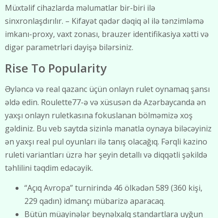
Müxtəlif cihazlarda məlumatlar bir-biri ilə
sinxronlaşdırılır. – Kifayət qədər dəqiq əl ilə tənzimləmə
imkanı-proxy, vaxt zonası, brauzer identifikasiya xətti və
digər parametrləri dəyişə bilərsiniz.
Rise To Popularity
Əyləncə və real qazanc üçün onlayn rulet oynamaq şansı
əldə edin. Roulette77-ə və xüsusən də Azərbaycanda ən
yaxşı onlayn ruletkasına fokuslanan bölməmizə xoş
gəldiniz. Bu veb saytda sizinlə manatla oynaya biləcəyiniz
ən yaxşı real pul oyunları ilə tanış olacağıq. Fərqli kazino
ruleti variantları üzrə hər şeyin detallı və diqqətli şəkildə
təhlilini təqdim edəcəyik.
“Açıq Avropa” turnirində 46 ölkədən 589 (360 kişi,
229 qadın) idmançı mübarizə aparacaq.
Bütün müayinələr beynəlxalq standartlara uyğun