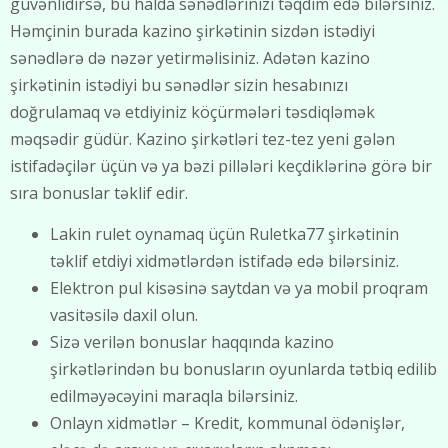
güvənlidirsə, bu halda sənədlərinizi təqdim edə bilərsiniz.
Həmçinin burada kazino şirkətinin sizdən istədiyi
sənədlərə də nəzər yetirməlisiniz. Adətən kazino
şirkətinin istədiyi bu sənədlər sizin hesabınızı
doğrulamaq və etdiyiniz köçürmələri təsdiqləmək
məqsədir güdür. Kazino şirkətləri tez-tez yeni gələn
istifadəçilər üçün və ya bəzi pillələri keçdiklərinə görə bir
sıra bonuslar təklif edir.
Lakin rulet oynamaq üçün Ruletka77 şirkətinin
təklif etdiyi xidmətlərdən istifadə edə bilərsiniz.
Elektron pul kisəsinə saytdan və ya mobil proqram
vasitəsilə daxil olun.
Sizə verilən bonuslar haqqında kazino
şirkətlərindən bu bonusların oyunlarda tətbiq edilib
edilməyəcəyini maraqla bilərsiniz.
Onlayn xidmətlər – Kredit, kommunal ödənişlər,