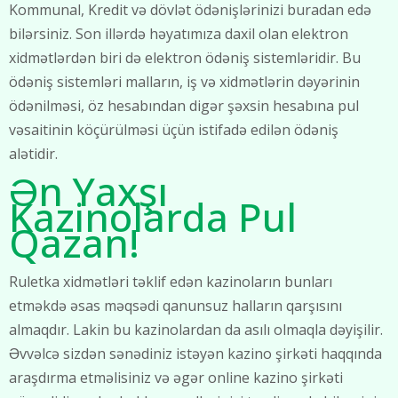
Kommunal, Kredit və dövlət ödənişlərinizi buradan edə
bilərsiniz. Son illərdə həyatımıza daxil olan elektron
xidmətlərdən biri də elektron ödəniş sistemləridir. Bu
ödəniş sistemləri malların, iş və xidmətlərin dəyərinin
ödənilməsi, öz hesabından digər şəxsin hesabına pul
vəsaitinin köçürülməsi üçün istifadə edilən ödəniş
alətidir.
Ən Yaxşı
Kazinolarda Pul
Qazan!
Ruletka xidmətləri təklif edən kazinoların bunları
etməkdə əsas məqsədi qanunsuz halların qarşısını
almaqdır. Lakin bu kazinolardan da asılı olmaqla dəyişilir.
Əvvəlcə sizdən sənədiniz istəyən kazino şirkəti haqqında
araşdırma etməlisiniz və əgər online kazino şirkəti