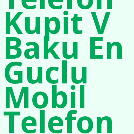
Kupit V
Baku En
Guclu
Mobil
Telefon