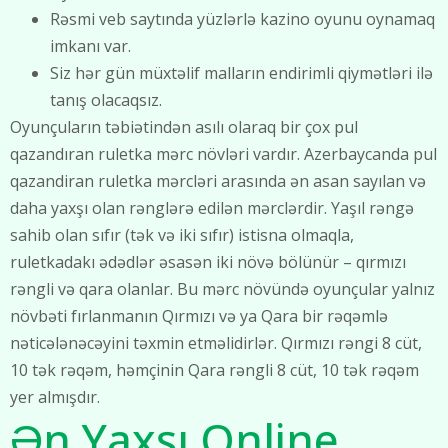
Rəsmi veb saytında yüzlərlə kazino oyunu oynamaq
imkanı var.
Siz hər gün müxtəlif malların endirimli qiymətləri ilə
tanış olacaqsız.
Oyunçuların təbiətindən asılı olaraq bir çox pul
qazandıran ruletka mərc növləri vardır. Azerbaycanda pul
qazandiran ruletka mərcləri arasında ən asan sayılan və
daha yaxşı olan rənglərə edilən mərclərdir. Yaşıl rəngə
sahib olan sıfır (tək və iki sıfır) istisna olmaqla,
ruletkadakı ədədlər əsasən iki növə bölünür – qırmızı
rəngli və qara olanlar. Bu mərc növündə oyunçular yalnız
növbəti fırlanmanın Qırmızı və ya Qara bir rəqəmlə
nəticələnəcəyini təxmin etməlidirlər. Qırmızı rəngi 8 cüt,
10 tək rəqəm, həmçinin Qara rəngli 8 cüt, 10 tək rəqəm
yer almışdır.
Ən Yaxşı Online