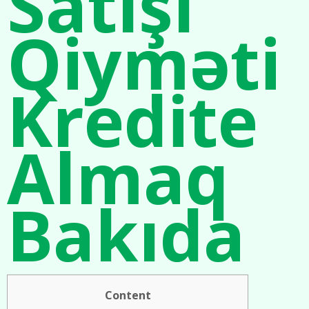
Satışı
Qiyməti
Kredite
Almaq
Bakıda
Content