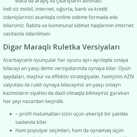
eləcə də arayış və çıxarışların alınması.
İndi siz mobil, internet, sığorta, bank və kredit
ödənişlərinizi asanlıqla online odeme formada edə
bilərsiniz. Rabitə və kommunal xidmət haqlarının internet
vasitəsilə ödənilməsi
Digər Maraqlı Ruletka Versiyaları
Azərbaycanlı oyunçular hər oyunu ayrı-ayrılıqda sınaya
biləcəyi ən yaxşı demo versiyalarında oynaya bilər. Oyun
qaydaları, məşhur və effektiv strategiyalar, həmçinin AZN
valyutası ilə rulet oynaya biləcəyiniz ən yaxşı onlayn
kazinoların siyahısı da daxil olmaqla bilməyiniz gərəkən
hər şeyi nəzərdən keçirdik.
– profil məlumatları sizin üçün əlverişli bir şəkildə
saxlanıla bilər.
Həm populyar seçimləri, həm də oynamaq üçün