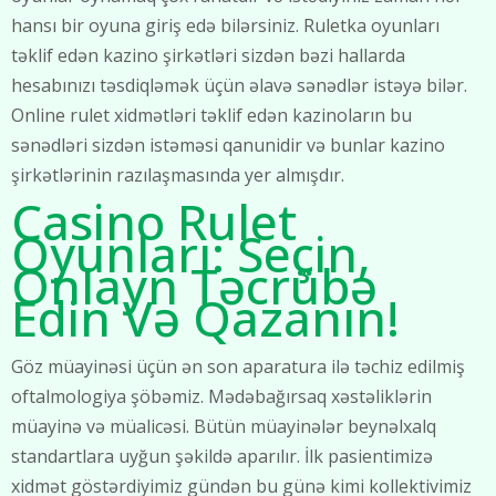
hansı bir oyuna giriş edə bilərsiniz. Ruletka oyunları
təklif edən kazino şirkətləri sizdən bəzi hallarda
hesabınızı təsdiqləmək üçün əlavə sənədlər istəyə bilər.
Online rulet xidmətləri təklif edən kazinoların bu
sənədləri sizdən istəməsi qanunidir və bunlar kazino
şirkətlərinin razılaşmasında yer almışdır.
Casino Rulet
Oyunları: Seçin,
Onlayn Təcrübə
Edin Və Qazanın!
Göz müayinəsi üçün ən son aparatura ilə təchiz edilmiş
oftalmologiya şöbəmiz. Mədəbağırsaq xəstəliklərin
müayinə və müalicəsi. Bütün müayinələr beynəlxalq
standartlara uyğun şəkildə aparılır. İlk pasientimizə
xidmət göstərdiyimiz gündən bu günə kimi kollektivimiz