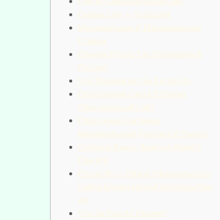
Пин Ап Официальный Сайт
Сервис Live — Хороший
Минимальная И Максимальная
Ставки
Почему Pin Up Так Популярен В
России?
Что Предлагает Бк Pin Up Ru
Пополнение Счета В Пинап
Официальный Сайт
Платежные Системы:
Минимальный Депозит И Вывод
Сколько Ждать Вывода Денег С
Пин Ап?
Pin-up Ru — Обзор Официального
Сайта Букмекерской Конторы Пин
Ап
Что За Пин Ап Казино?