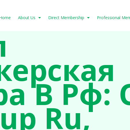
Home
About Us
Direct Membership
Professional Me
п
керская
а В Рф:
-up Ru,