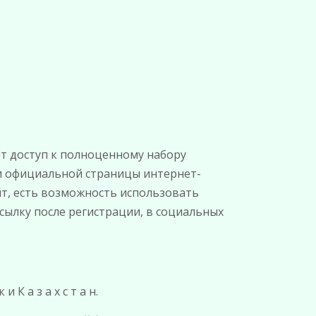
ет доступ к полноценному набору
и официальной страницы интернет-
йт, есть возможность использовать
сылку после регистрации, в социальных
 и К а з а х с т а н.