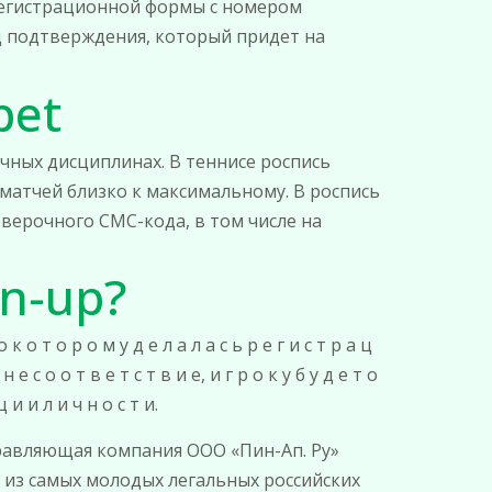
 регистрационной формы с номером
д подтверждения, который придет на
bet
чных дисциплинах. В теннисе роспись
 матчей близко к максимальному. В роспись
ерочного СМС-кода, в том числе на
n-up?
о к о т о р о м у д е л а л а с ь р е г и с т р а ц
н е с о о т в е т с т в и е, и г р о к у б у д е т о
ц и и л и ч н о с т и.
правляющая компания ООО «Пин-Ап. Ру»
й из самых молодых легальных российских