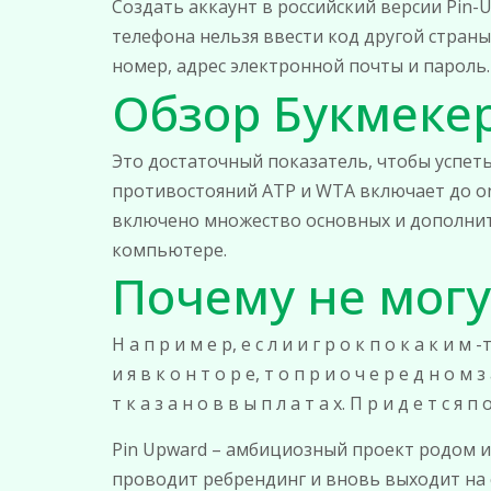
Создать аккаунт в российский версии Pin
телефона нельзя ввести код другой стран
номер, адрес электронной почты и пароль.
Обзор Букмекера
Это достаточный показатель, чтобы успет
противостояний ATP и WTA включает до one
включено множество основных и дополнит
компьютере.
Почему не могу
Н а п р и м е р, е с л и и г р о к п о к а к и м -т
и я в к о н т о р е, т о п р и о ч е р е д н о м з а
т к а з а н о в в ы п л а т а х. П р и д е т с я п 
Pin Upward – амбициозный проект родом и
проводит ребрендинг и вновь выходит на с