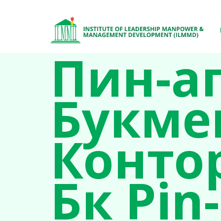
Пин-а
Букме
Контор
Бк Pin