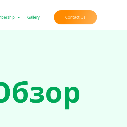
Contact Us
mbership
Gallery
 Обзор