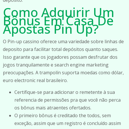
Como Adquirir Um
Bônus Em Casa De
Apostas Pin Up?
O Pin-up cassino oferece uma variedade sobre linhas de
deposito para facilitar total depósitos quanto saques.
Isso garante que os jogadores possam desfrutar dos
jogos tranquilamente e search engine marketing
preocupações. A trampolín suporta moedas como dólar,
euro electronic real brasileiro.
Certifique-se para adicionar o remetente à sua
referencia de permissões pra que você não perca
os bônus mais atraentes ofertados.
O primeiro bônus é creditado the todos, sem
exceção, assim que um registro é concluído assim