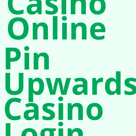
Casino
Online
Pin
Upward
Casino
Login