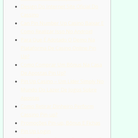
Design Do Internet Site Oficial Do
Cassino
Can Pin Number Up Casino Baixar E
Como Realizar Isso No Android
Para Que É Adotado O Demo Na
Plataforma De Casino Online Pin
Up?
Como Comprar Um Bônus Na Casa
De Apostas Pin Up?
Pin Up Casino – Um Líder Simply No
Mundo Do Lazer De Jogos Sobre
Apostas
Como Retirar Dinheiro Perform
Cassino Pin-up?
Promoções Pin-up, Bônus E Fichas
Pin Up Login