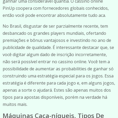
ganhar uma considerável quantia. O cassino online
PinUp coopera com fornecedores globais conhecidos,
então você pode encontrar absolutamente tudo aca.
No Brasil, disgustar de ser parzialmente recente, tem
desbancado os grandes players mundiais, ofertando
premiações e bônus vantajosos e investindo no ano de
publicidade de qualidade. É interessante destacar que, se
você digitar algum dado de inscrição incorretamente,
não será possível entrar no cassino online. Você tem a
possibilidade de aumentar as probabilities de ganhar só
construindo uma estratégia especial para os jogos. Essa
estratégia é diferente para cada jogo e, em alguns jogos,
apenas a sorte o ajudará. Estes são apenas muitos dos
tipos para apostas disponíveis, porém na verdade há
muitos mais.
Máquinas Caça-níqueis, Tipos De