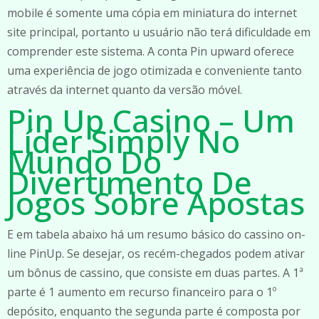
mobile é somente uma cópia em miniatura do internet
site principal, portanto u usuário não terá dificuldade em
comprender este sistema. A conta Pin upward oferece
uma experiência de jogo otimizada e conveniente tanto
através da internet quanto da versão móvel.
Pin Up Casino – Um
Líder Simply No
Mundo Do
Divertimento De
Jogos Sobre Apostas
E em tabela abaixo há um resumo básico do cassino on-
line PinUp. Se desejar, os recém-chegados podem ativar
um bônus de cassino, que consiste em duas partes. A 1ª
parte é 1 aumento em recurso financeiro para o 1º
depósito, enquanto the segunda parte é composta por