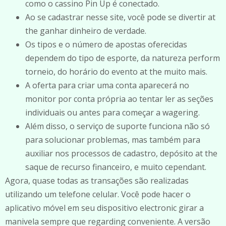
como o cassino Pin Up é conectado.
Ao se cadastrar nesse site, você pode se divertir at
the ganhar dinheiro de verdade.
Os tipos e o número de apostas oferecidas
dependem do tipo de esporte, da natureza perform
torneio, do horário do evento at the muito mais.
A oferta para criar uma conta aparecerá no
monitor por conta própria ao tentar ler as seções
individuais ou antes para começar a wagering.
Além disso, o serviço de suporte funciona não só
para solucionar problemas, mas também para
auxiliar nos processos de cadastro, depósito at the
saque de recurso financeiro, e muito cependant.
Agora, quase todas as transações são realizadas
utilizando um telefone celular. Você pode hacer o
aplicativo móvel em seu dispositivo electronic girar a
manivela sempre que regarding conveniente. A versão