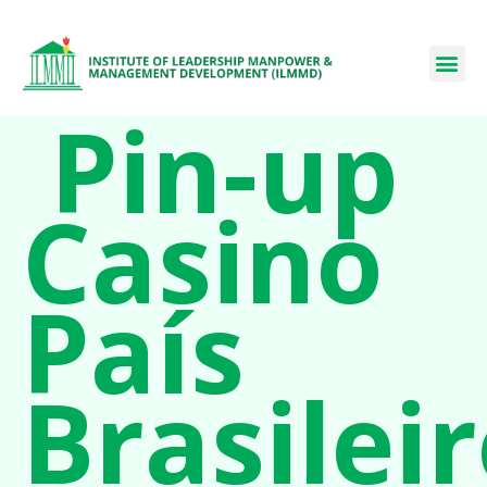
️ Pin-up
Casino
País
Brasilei