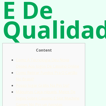
E De
Qualida
Content
Como A Tecnologia Deu Nova
Deseo Aos Jogos De Cassino Online
Como Retirar Fundos Pra O Cartão
No Brasil?
Posso Jogar Grátis Na Pin Up?
Máquinas Caça-níqueis, Meios De
Jogos Sobre Cassino E Slot Machine
Games No Pin-up Apostas