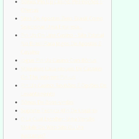
Bônus Pin Up Casino: Promoções E
Ofertas
Sites De Apostas Zero Brasil: Como
Selecionar Uma Empresa…
Pin Up On Line Casino – Site Estatal
No Brasil Para Jogos De Apostas E
Cassino
Jogue Pin Up Casino Com Bônus
Máquinas Caça-níqueis De Cassino
On The Internet Pin-up
Pin Up Casino: Revisões E Opções De
Levantamento
Bônus De Boas-vindas
Suporte Técnico Afin De Usuário
O La Cual Escolher: Uma Versão
Mobile Do Web Site Ou Um
Aplicativo?