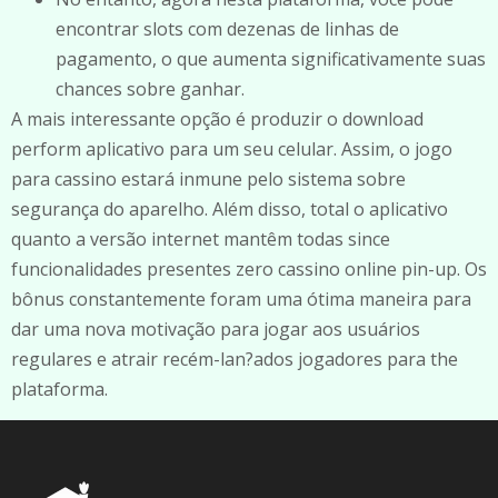
encontrar slots com dezenas de linhas de
pagamento, o que aumenta significativamente suas
chances sobre ganhar.
A mais interessante opção é produzir o download
perform aplicativo para um seu celular. Assim, o jogo
para cassino estará inmune pelo sistema sobre
segurança do aparelho. Além disso, total o aplicativo
quanto a versão internet mantêm todas since
funcionalidades presentes zero cassino online pin-up. Os
bônus constantemente foram uma ótima maneira para
dar uma nova motivação para jogar aos usuários
regulares e atrair recém-lan?ados jogadores para the
plataforma.