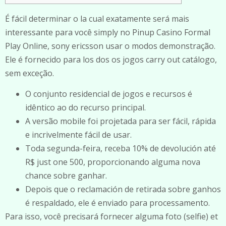
É fácil determinar o la cual exatamente será mais
interessante para você simply no Pinup Casino Formal
Play Online, sony ericsson usar o modos demonstração.
Ele é fornecido para los dos os jogos carry out catálogo,
sem exceção.
O conjunto residencial de jogos e recursos é
idêntico ao do recurso principal.
A versão mobile foi projetada para ser fácil, rápida
e incrivelmente fácil de usar.
Toda segunda-feira, receba 10% de devolución até
R$ just one 500, proporcionando alguma nova
chance sobre ganhar.
Depois que o reclamación de retirada sobre ganhos
é respaldado, ele é enviado para processamento.
Para isso, você precisará fornecer alguma foto (selfie) et