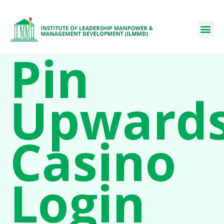
Pin
Upward
Casino
Login