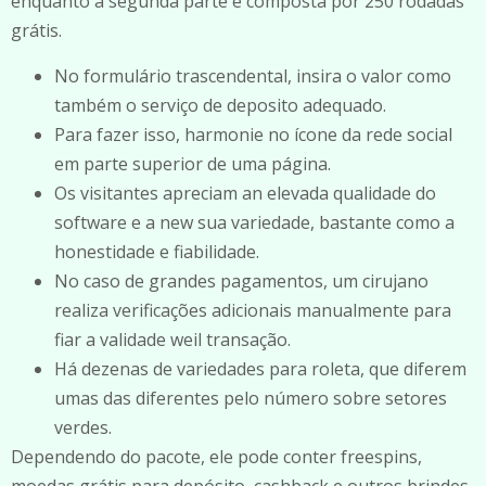
enquanto a segunda parte é composta por 250 rodadas
grátis.
No formulário trascendental, insira o valor como
também o serviço de deposito adequado.
Para fazer isso, harmonie no ícone da rede social
em parte superior de uma página.
Os visitantes apreciam an elevada qualidade do
software e a new sua variedade, bastante como a
honestidade e fiabilidade.
No caso de grandes pagamentos, um cirujano
realiza verificações adicionais manualmente para
fiar a validade weil transação.
Há dezenas de variedades para roleta, que diferem
umas das diferentes pelo número sobre setores
verdes.
Dependendo do pacote, ele pode conter freespins,
moedas grátis para depósito, cashback e outros brindes.