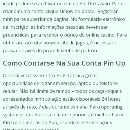
idade podem se archivar no site do Pin Up Casino. Para
criar alguma conta, clique simply no botão “Registrar”
mhh parte superior da página. No formulário eletrônico
de inscrição, as informações pessoais devem ser
preenchidas para receber o bônus do online casino. Para
obter acesso total ao web site de jogos, é necessário
passar através do procedimento de padrón.
Como Contarse Na Sua Conta Pin Up
O confiável cassino zero Brasil atrai a great
oportunidade de jogar em seu pc, laptop ou telefone
celular. Não há limite de tempo – todos os caça-níqueis
apresentados mhh coleção estão disponíveis 24 horas
através de rato, 7 dias durante semana. Para operating
system proprietários de mobile phones, é melhor hacer
Pin Up online casino App, usando since instruções