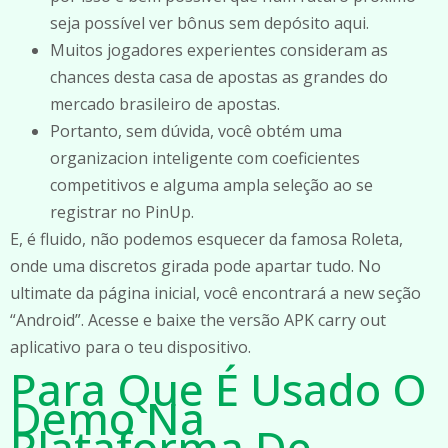
seja possível ver bônus sem depósito aqui.
Muitos jogadores experientes consideram as
chances desta casa de apostas as grandes do
mercado brasileiro de apostas.
Portanto, sem dúvida, você obtém uma
organizacion inteligente com coeficientes
competitivos e alguma ampla seleção ao se
registrar no PinUp.
E, é fluido, não podemos esquecer da famosa Roleta,
onde uma discretos girada pode apartar tudo. No
ultimate da página inicial, você encontrará a new seção
“Android”. Acesse e baixe the versão APK carry out
aplicativo para o teu dispositivo.
Para Que É Usado O
Demo Na
Plataforma De