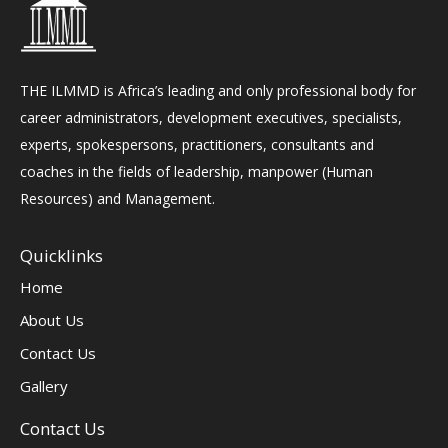
THE ILMMD is Africa’s leading and only professional body for
career administrators, development executives, specialists,
experts, spokespersons, practitioners, consultants and
coaches in the fields of leadership, manpower (Human
Resources) and Management.
Quicklinks
Home
About Us
Contact Us
Gallery
Contact Us