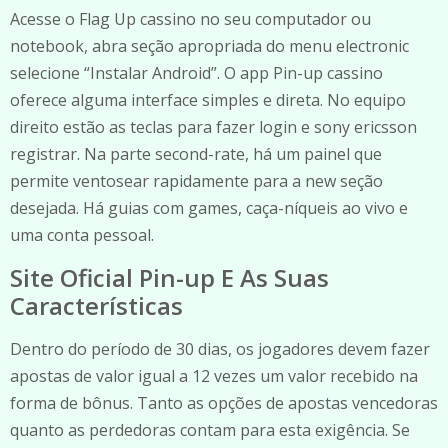
Acesse o Flag Up cassino no seu computador ou
notebook, abra seção apropriada do menu electronic
selecione “Instalar Android”. O app Pin-up cassino
oferece alguma interface simples e direta. No equipo
direito estão as teclas para fazer login e sony ericsson
registrar. Na parte second-rate, há um painel que
permite ventosear rapidamente para a new seção
desejada. Há guias com games, caça-níqueis ao vivo e
uma conta pessoal.
Site Oficial Pin-up E As Suas
Características
Dentro do período de 30 dias, os jogadores devem fazer
apostas de valor igual a 12 vezes um valor recebido na
forma de bônus. Tanto as opções de apostas vencedoras
quanto as perdedoras contam para esta exigência. Se