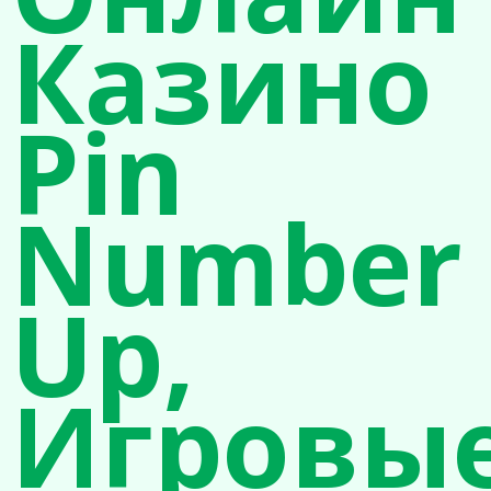
Казино
Pin
Number
Up,
Игровы