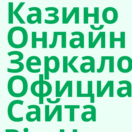
Казино
Онлайн
Зеркал
Официа
Сайта