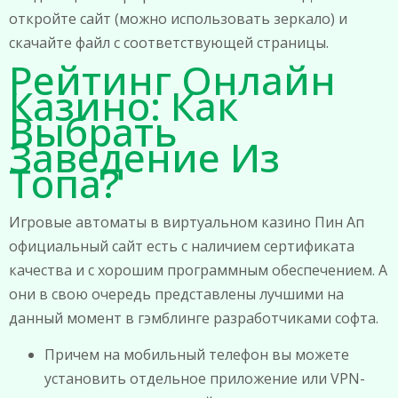
откройте сайт (можно использовать зеркало) и
скачайте файл с соответствующей страницы.
Рейтинг Онлайн
Казино: Как
Выбрать
Заведение Из
Топа?
Игровые автоматы в виртуальном казино Пин Ап
официальный сайт есть с наличием сертификата
качества и с хорошим программным обеспечением. А
они в свою очередь представлены лучшими на
данный момент в гэмблинге разработчиками софта.
Причем на мобильный телефон вы можете
установить отдельное приложение или VPN-