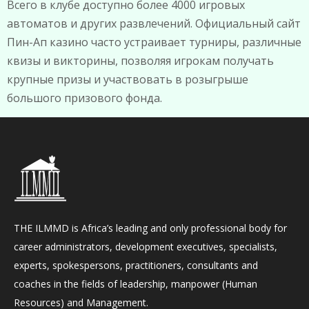
Всего в клубе доступно более 4000 игровых
автоматов и других развлечений. Официальный сайт
Пин-Ап казино часто устраивает турниры, различные
квизы и викторины, позволяя игрокам получать
крупные призы и участвовать в розыгрыше
большого призового фонда.
THE ILMMD is Africa’s leading and only professional body for
career administrators, development executives, specialists,
experts, spokespersons, practitioners, consultants and
coaches in the fields of leadership, manpower (Human
Resources) and Management.