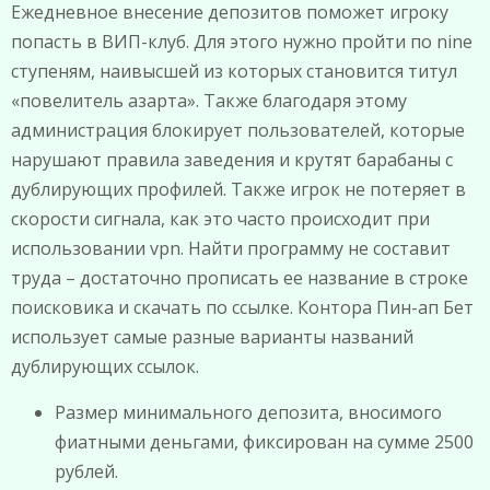
Ежедневное внесение депозитов поможет игроку
попасть в ВИП-клуб. Для этого нужно пройти по nine
ступеням, наивысшей из которых становится титул
«повелитель азарта». Также благодаря этому
администрация блокирует пользователей, которые
нарушают правила заведения и крутят барабаны с
дублирующих профилей. Также игрок не потеряет в
скорости сигнала, как это часто происходит при
использовании vpn. Найти программу не составит
труда – достаточно прописать ее название в строке
поисковика и скачать по ссылке. Контора Пин-ап Бет
использует самые разные варианты названий
дублирующих ссылок.
Размер минимального депозита, вносимого
фиатными деньгами, фиксирован на сумме 2500
рублей.