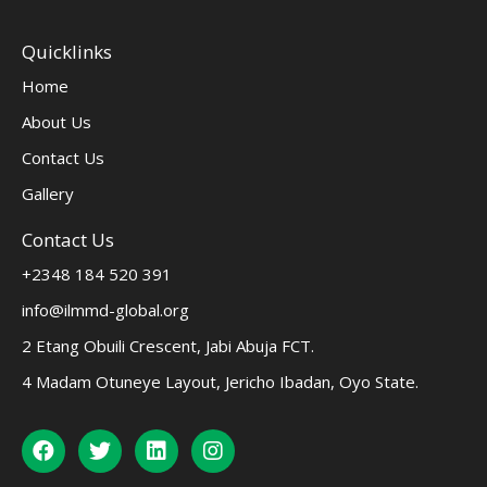
Quicklinks
Home
About Us
Contact Us
Gallery
Contact Us
+2348 184 520 391
info@ilmmd-global.org
2 Etang Obuili Crescent, Jabi Abuja FCT.
4 Madam Otuneye Layout, Jericho Ibadan, Oyo State.