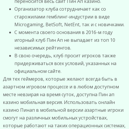
переносится весь сайт Пин Ап казино.
Организатор клуба сотрудничает как со
старожилами гемблинг-индустрии в виде
Microgaming, BetSoft, NetEnt, так и с новичками.
С момента своего основания в 2016-м году
игорный клуб Пин Ап не выпадает из топ 10
независимых рейтингов.
В свою очередь, клуб просит игроков также
придерживаться всех условий, указанных на
официальном сайте.
Для тех геймеров, которые желают всегда быть в
азартном игровом процессе и в любом доступном
месте невзирая на время суток, доступна Пин ап
казино мобильная версия. Использовать онлайн
казино Пинап в мобильной версии азартные игроки
смогут на различных мобильных устройствах,
которые работают на таких операционных системах,