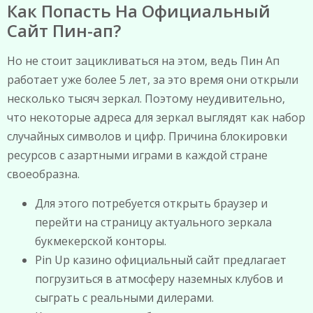
Как Попасть На Официальный
Сайт Пин-ап?
Но не стоит зацикливаться на этом, ведь Пин Ап
работает уже более 5 лет, за это время они открыли
несколько тысяч зеркал. Поэтому неудивительно,
что некоторые адреса для зеркал выглядят как набор
случайных символов и цифр. Причина блокировки
ресурсов с азартными играми в каждой стране
своеобразна.
Для этого потребуется открыть браузер и
перейти на страницу актуального зеркала
букмекерской конторы.
Pin Up казино официальный сайт предлагает
погрузиться в атмосферу наземных клубов и
сыграть с реальными дилерами.