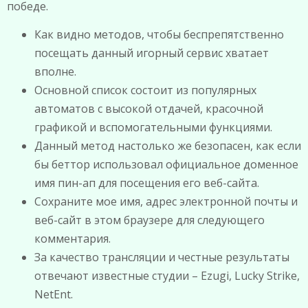
победе.
Как видно методов, чтобы беспрепятственно
посещать данный игорный сервис хватает
вполне.
Основной список состоит из популярных
автоматов с высокой отдачей, красочной
графикой и вспомогательными функциями.
Данный метод настолько же безопасен, как если
бы беттор использовал официальное доменное
имя пин-ап для посещения его веб-сайта.
Сохраните мое имя, адрес электронной почты и
веб-сайт в этом браузере для следующего
комментария.
За качество трансляции и честные результаты
отвечают известные студии – Ezugi, Lucky Strike,
NetEnt.