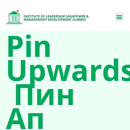
Pin
Upward
️ Пин
Ап