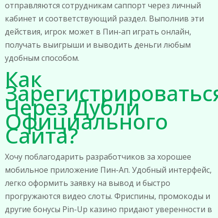
отправляются сотрудникам саппорт через личный
кабинет и соответствующий раздел. Выполнив эти
действия, игрок может в Пин-ап играть онлайн,
получать выигрыши и выводить деньги любым
удобным способом.
Как
Зарегистрироватьс
Через Дубли
Официального
Сайта?
Хочу поблагодарить разработчиков за хорошее
мобильное приложение Пин-Ап. Удобный интерфейс,
легко оформить заявку на вывод и быстро
прогружаются видео слоты. Фриспины, промокоды и
другие бонусы Pin-Up казино придают уверенности в