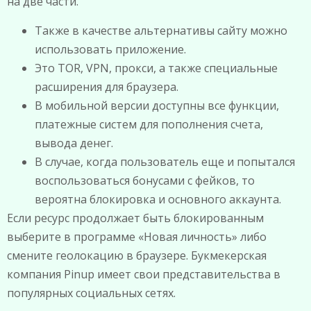
на две части.
Также в качестве альтернативы сайту можно
использовать приложение.
Это TOR, VPN, прокси, а также специальные
расширения для браузера.
В мобильной версии доступны все функции,
платежные систем для пополнения счета,
вывода денег.
В случае, когда пользователь еще и попытался
воспользоваться бонусами с фейков, то
вероятна блокировка и основного аккаунта.
Если ресурс продолжает быть блокированным
выберите в программе «Новая личность» либо
смените геолокацию в браузере. Букмекерская
компания Pinup имеет свои представительства в
популярных социальных сетях.