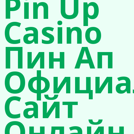
Pin Up
Casino
Пин Ап
Официа
Сайт
Онлайн