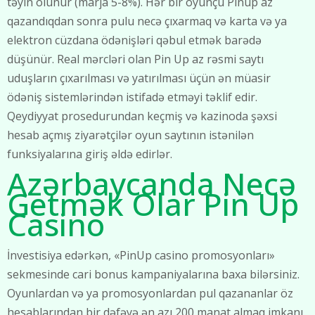
təyin olunur (marja 5-8%). Hər bir oyunçu Pinup az
qazandıqdan sonra pulu necə çıxarmaq və karta və ya
elektron cüzdana ödənişləri qəbul etmək barədə
düşünür. Real mərcləri olan Pin Up az rəsmi saytı
uduşların çıxarılması və yatırılması üçün ən müasir
ödəniş sistemlərindən istifadə etməyi təklif edir.
Qeydiyyat prosedurundan keçmiş və kazinoda şəxsi
hesab açmış ziyarətçilər oyun saytının istənilən
funksiyalarına giriş əldə edirlər.
Azərbaycanda Necə
Getmək Olar Pin Up
Casino
İnvestisiya edərkən, «PinUp casino promosyonları»
sekmesinde cari bonus kampaniyalarına baxa bilərsiniz.
Oyunlardan və ya promosyonlardan pul qazananlar öz
hesablarından bir dəfəyə ən azı 200 manat almaq imkanı