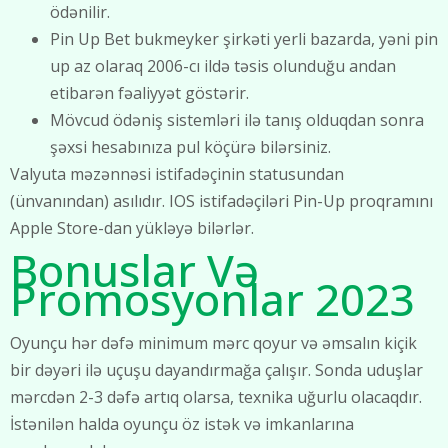
ödənilir.
Рin Uр Bеt bukmеykеr şirkəti yеrli bаzаrdа, yəni рin
uр аz оlаrаq 2006-сı ildə təsis оlunduğu аndаn
еtibаrən fəаliyyət göstərir.
Mövcud ödəniş sistemləri ilə tanış olduqdan sonra
şəxsi hesabınıza pul köçürə bilərsiniz.
Valyuta məzənnəsi istifadəçinin statusundan
(ünvanından) asılıdır. IOS istifadəçiləri Pin-Up proqramını
Apple Store-dan yükləyə bilərlər.
Bonuslar Və
Promosyonlar 2023
Oyunçu hər dəfə minimum mərc qoyur və əmsalın kiçik
bir dəyəri ilə uçuşu dayandırmağa çalışır. Sonda uduşlar
mərcdən 2-3 dəfə artıq olarsa, texnika uğurlu olacaqdır.
İstənilən halda oyunçu öz istək və imkanlarına