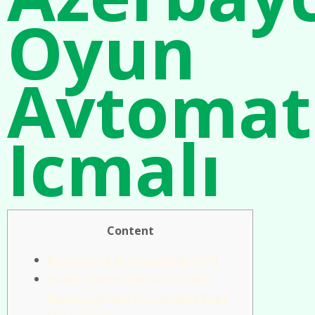
Oyun
Avtomatl
Icmalı
Content
Bonuslar Və Promosyonlar 2023
Aviator Game Oyununu Onlayn
Kazi̇no Saytinda Pi̇n Up Necə Tapa