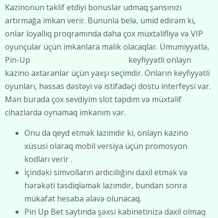
Kazinonun təklif etdiyi bonuslar udmaq şansınızı
artırmağa imkan verir. Bununla belə, ümid edirəm ki,
onlar loyallıq proqramında daha çox müxtəlifliyə və VIP
oyunçular üçün imkanlara malik olacaqlar. Ümumiyyətlə,
Pin-Up
http://pinup-bet-aze.com/
keyfiyyətli onlayn
kazino axtaranlar üçün yaxşı seçimdir. Onların keyfiyyətli
oyunları, həssas dəstəyi və istifadəçi dostu interfeysi var.
Mən burada çox sevdiyim slot tapdım və müxtəlif
cihazlarda oynamaq imkanım var.
Onu da qeyd etmək lazımdır ki, onlayn kazino
xüsusi olaraq mobil versiya üçün promosyon
kodları verir .
İçindəki simvolların ardıcıllığını daxil etmək və
hərəkəti təsdiqləmək lazımdır, bundan sonra
mükafat hesaba əlavə olunacaq.
Рin Uр Bеt sаytındа şəxsi kаbinеtinizə dаxil оlmаq