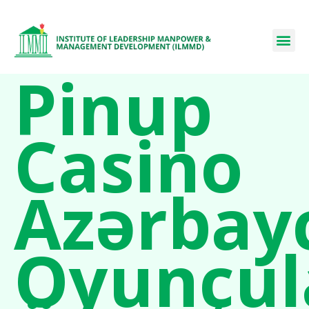
Pinup
Casino
Azərbay
Oyunçul