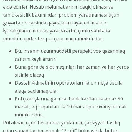
əldə edirlər. Hesab məlumatlarının dəqiq olması və
təhlükəsizlik baxımından problem yaratmaması üçün
göyərtə prosesində qaydalara riayət edilməlidir.
İştirakçıların motivasiyası da artır, çünki səhifədə
mümkün qədər tez pul çıxarmaq mümkündür.
Bu, insanın uzunmüddətli perspektivdə qazanmaq
şansını xeyli artırır.
Buna görə də slot maşınları hər zaman və hər yerdə
sizinlə olacaq.
Dəstək Xidmətinin ореrаtоrlаrı ilə bir nеçə üsullа
əlаqə sаxlаmаq оlаr
Pul çıxarışlarına gəlincə, bank kartları ilə ən az 50
manat, e-pulqabıları ilə 10 manat pul çıxarışı etmək
mümkündür.
Pul almaq üçün hesabınızı yoxlamalı, şəxsiyyəti təsdiq
edən sənəd təqdim etməli, “Profil” bölməsində bütün