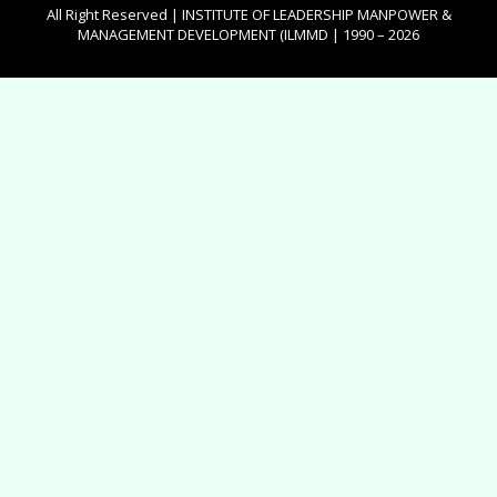
All Right Reserved | INSTITUTE OF LEADERSHIP MANPOWER &
MANAGEMENT DEVELOPMENT (ILMMD | 1990 – 2026