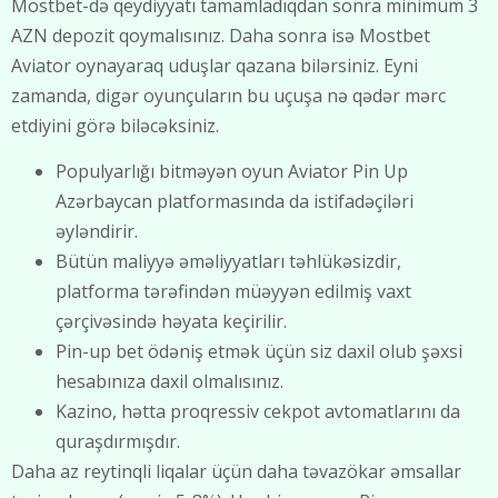
Mostbet-də qeydiyyatı tamamladıqdan sonra minimum 3
AZN depozit qoymalısınız. Daha sonra isə Mostbet
Aviator oynayaraq uduşlar qazana bilərsiniz. Eyni
zamanda, digər oyunçuların bu uçuşa nə qədər mərc
etdiyini görə biləcəksiniz.
Populyarlığı bitməyən oyun Aviator Pin Up
Azərbaycan platformasında da istifadəçiləri
əyləndirir.
Bütün maliyyə əməliyyatları təhlükəsizdir,
platforma tərəfindən müəyyən edilmiş vaxt
çərçivəsində həyata keçirilir.
Pin-up bet ödəniş etmək üçün siz daxil olub şəxsi
hesabınıza daxil olmalısınız.
Kazino, hətta proqressiv cekpot avtomatlarını da
quraşdırmışdır.
Daha az reytinqli liqalar üçün daha təvazökar əmsallar