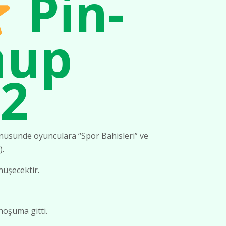
Pin-
nup
22
enüsünde oyunculara “Spor Bahisleri” ve
).
nüşecektir.
hoşuma gitti.