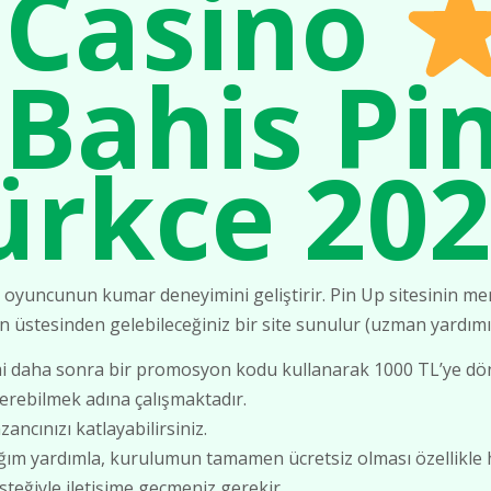
 Casino
 Bahis Pi
Türkce 20
 oyuncunun kumar deneyimini geliştirir. Pin Up sitesinin m
 üstesinden gelebileceğiniz bir site sunulur (uzman yardımı
emi daha sonra bir promosyon kodu kullanarak 1000 TL’ye dö
verebilmek adına çalışmaktadır.
zancınızı katlayabilirsiniz.
ığım yardımla, kurulumun tamamen ücretsiz olması özellikle 
eğiyle iletişime geçmeniz gerekir.