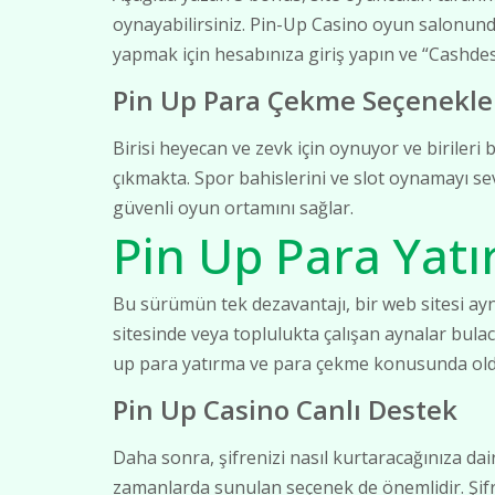
oynayabilirsiniz. Pin-Up Casino oyun salonunda
yapmak için hesabınıza giriş yapın ve “Cashdesk
Pin Up Para Çekme Seçenekler
Birisi heyecan ve zevk için oynuyor ve biriler
çıkmakta. Spor bahislerini ve slot oynamayı s
güvenli oyun ortamını sağlar.
Pin Up Para Yatı
Bu sürümün tek dezavantajı, bir web sitesi ay
sitesinde veya toplulukta çalışan aynalar bula
up para yatırma ve para çekme konusunda olduk
Pin Up Casino Canlı Destek
Daha sonra, şifrenizi nasıl kurtaracağınıza dai
zamanlarda sunulan seçenek de önemlidir. Şifr