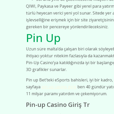
QIWI, Paykasa ve Payeer gibi yerel para yatır
türlü heyecan verici yeni yol sunar. Sitede yer
işlevselliğine erişmek için bir site ziyaretçisi
gereken bir pencereye yönlendirileceksiniz.
Pin Up
Uzun süre malta’da çalışan biri olarak söyleyebi
ihtiyacı yoktur nitekim fazlasıyla da kazanmak
Pin-Up Casino’ya katıldığınızda iyi bir başlang
3D grafikler sunarlar.
Pin up Bet’teki eSports bahisleri, iyi bir kad
sayfaya
pin up casino giriş
ben 40 gündür yatı
11 milyar paramı yatırdım ve çekemiyorum.
Pin-up Casino Giriş Tr