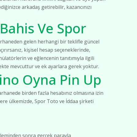
diğinizce arkadaş getirebilir, kazancınızı
 Bahis Ve Spor
rhaneden gelen herhangi bir teklifle güncel
çırırsanız, kişisel hesap seçeneklerinde,
atörlerin ve eğlencenin tanıtımıyla ilgili
nekte mevcuttur ve ek ayarlara gerek yoktur.
sino Oyna Pin Up
arhanede birden fazla hesabınız olmasına izin
üzere ülkemizde, Spor Toto ve İddaa şirketi
işleminden sonra gerçek parayla