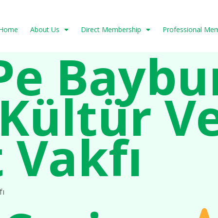
Home
About Us
Direct Membership
Professional Me
Pe Baybu
 Kültür V
 Vakfı
fı