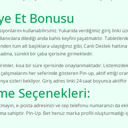
iye Et Bonusu
nlarını kullanabilirsiniz. Yukarıda verdiğimiz giriş linki 
lanıcılara dilediği anda bahis keyfini yaşatmaktır. Tabletlerd
nden tüm alt başlıklara ulaştığınız gibi, Canlı Destek hattına
ına, sürekli bir çaba içerisine girmektedir.
rimler, kısa bir süre içerisinde onaylanmaktadır. Listemizdeki
lı çalışmalarını her seferinde gösteren Pin-up, aktif ettiği ora
a sizleri bekliyor. Giriş adres linki 24 saat boyunca aktiftir v
me Seçenekleri:
utmayın, e-posta adresinizi ve cep telefonu numaranızı da e
tforma sahiptir. Pin-Up. Bet henüz marka profili oluşturmadığı