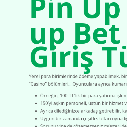
Pin Up
up Bet
Giriş 
Yerel para birimlerinde ödeme yapabilmek, bir
“Casino” bölümleri… Oyunculara ayrıca kumarın
Örneğin, 100 TL’lik bir para yatırma işl
150’yi aşkın personeli, üstün bir hizmet 
Ayrıca dilediğinizce arkadaş getirebilir, ka
Uygun bir zamanda çeşitli slotları oynad
Sorunu yine de çözemezseniz müşteri dest