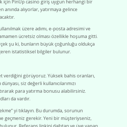
ak için PinUp casino giriş uygun herhangi bir
 anında alıyorlar, yatırmaya gelince
acaktır.
ullanılmak üzere adımı, e-posta adresimi ve
amamen ücretsiz olması özellikle hoşuma gitti.
rçek şu ki, bunların büyük çoğunluğu oldukça
ren istatistiksel bilgiler bulunur.
t verdiğini görüyoruz. Yüksek bahis oranları,
 dünyası, siz değerli kullanıcılarımızı
ırarak para yatırma bonusu alabilirsiniz.
ları da vardır.
Çekme” yi tıklayın. Bu durumda, sorunun
me geçmeniz gerekir. Yeni bir müşteriyseniz,
 bulunur. Referans linkini dağıtan ve üye yapan