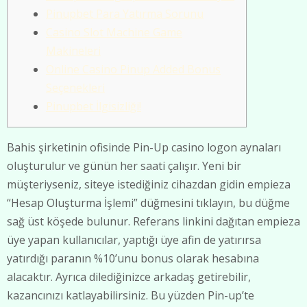
Pinupbet Para Yatırma Sorunu
Casino Slot Machine Game
Makineleri
Online Casino Pinup Added Bonus
Seçenekleri
Pinupbet İlgisizliği!
Bahis şirketinin ofisinde Pin-Up casino logon aynaları
oluşturulur ve günün her saati çalışır. Yeni bir
müşteriyseniz, siteye istediğiniz cihazdan gidin empieza
“Hesap Oluşturma İşlemi” düğmesini tıklayın, bu düğme
sağ üst köşede bulunur. Referans linkini dağıtan empieza
üye yapan kullanıcılar, yaptığı üye afin de yatırırsa
yatırdığı paranın %10’unu bonus olarak hesabına
alacaktır. Ayrıca dilediğinizce arkadaş getirebilir,
kazancınızı katlayabilirsiniz. Bu yüzden Pin-up’te