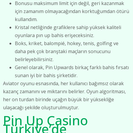
Bonusu maksimum limit için değil, geri kazanmak
için zamanım olmayacağından korktuğumdan ötürü
kullandım.
Kristal netliğinde grafiklere sahip yüksek kaliteli
oyunlara pın up bahis erişeceksiniz.
Boks, kriket, balompié, ​​hokey, tenis, golfing ve
daha pek çok branştaki maçların sonucunu
belirleyebilirsiniz.
Genel olarak, Pin Upwards birkaç farklı bahis fırsatı
sunan iyi bir bahis şirketidir.
Aviator oyunu esnasında, her kullanıcı bağımsız olarak
kazanç zamanını ve miktarını belirler. Oyun algoritması,
her on turdan birinde uçağın büyük bir yüksekliğe
ulaşacağı şekilde oluşturulmuştur.
Pin Up Casino
Türkiye’de