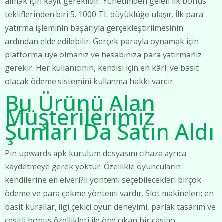
almak için kayıt gereklidir. Yönetimden gelen ilk bonus
tekliflerinden biri 5. 1000 TL büyüklüğe ulaşır. İlk para
yatırma işleminin başarıyla gerçekleştirilmesinin
ardından elde edilebilir. Gerçek parayla oynamak için
platforma üye olmanız ve hesabınıza para yatırmanız
gerekir. Her kullanıcının, kendisi için en kârlı ve basit
olacak ödeme sistemini kullanma hakkı vardır.
Bu Ürünü Alan
Müşterilerimiz
Şunları Da Satın Aldı
Pin upwards apk kurulum dosyasını cihaza ayrıca
kaydetmeye gerek yoktur. Özellikle oyuncuların
kendilerine en elveri?li yöntemi seçebilecekleri birçok
ödeme ve para çekme yöntemi vardır. Slot makineleri; en
basit kurallar, ilgi çekici oyun deneyimi, parlak tasarım ve
çeşitli bonus özellikleri ile öne çıkan bir casino