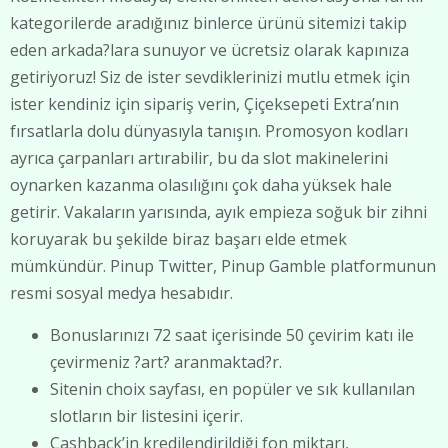
kategorilerde aradığınız binlerce ürünü sitemizi takip
eden arkada?lara sunuyor ve ücretsiz olarak kapınıza
getiriyoruz! Siz de ister sevdiklerinizi mutlu etmek için
ister kendiniz için sipariş verin, Çiçeksepeti Extra’nın
fırsatlarla dolu dünyasıyla tanışın. Promosyon kodları
ayrıca çarpanları artırabilir, bu da slot makinelerini
oynarken kazanma olasılığını çok daha yüksek hale
getirir. Vakaların yarısında, ayık empieza soğuk bir zihni
koruyarak bu şekilde biraz başarı elde etmek
mümkündür. Pinup Twitter, Pinup Gamble platformunun
resmi sosyal medya hesabıdır.
Bonuslarınızı 72 saat içerisinde 50 çevirim katı ile
çevirmeniz ?art? aranmaktad?r.
Sitenin choix sayfası, en popüler ve sık kullanılan
slotların bir listesini içerir.
Cashback’in kredilendirildiği fon miktarı,