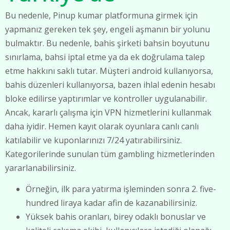
Bu nedenle, Pinup kumar platformuna girmek için
yapmanız gereken tek şey, engeli aşmanın bir yolunu
bulmaktır. Bu nedenle, bahis şirketi bahsin boyutunu
sınırlama, bahsi iptal etme ya da ek doğrulama talep
etme hakkını saklı tutar. Müşteri android kullanıyorsa,
bahis düzenleri kullanıyorsa, bazen ihlal edenin hesabı
bloke edilirse yaptırımlar ve kontroller uygulanabilir.
Ancak, kararlı çalışma için VPN hizmetlerini kullanmak
daha iyidir. Hemen kayıt olarak oyunlara canlı canlı
katılabilir ve kuponlarınızı 7/24 yatırabilirsiniz.
Kategorilerinde sunulan tüm gambling hizmetlerinden
yararlanabilirsiniz.
Örneğin, ilk para yatırma işleminden sonra 2. five-
hundred liraya kadar afin de kazanabilirsiniz.
Yüksek bahis oranları, birey odaklı bonuslar ve