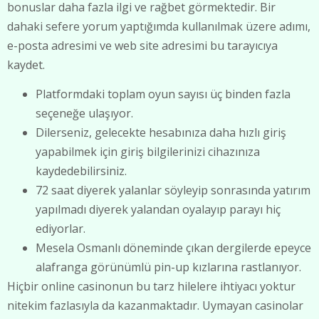
bonuslar daha fazla ilgi ve rağbet görmektedir. Bir
dahaki sefere yorum yaptığımda kullanılmak üzere adımı,
e-posta adresimi ve web site adresimi bu tarayıcıya
kaydet.
Platformdaki toplam oyun sayısı üç binden fazla
seçeneğe ulaşıyor.
Dilerseniz, gelecekte hesabınıza daha hızlı giriş
yapabilmek için giriş bilgilerinizi cihazınıza
kaydedebilirsiniz.
72 saat diyerek yalanlar söyleyip sonrasında yatırım
yapılmadı diyerek yalandan oyalayıp parayı hiç
ediyorlar.
Mesela Osmanlı döneminde çıkan dergilerde epeyce
alafranga görünümlü pin-up kızlarına rastlanıyor.
Hiçbir online casinonun bu tarz hilelere ihtiyacı yoktur
nitekim fazlasıyla da kazanmaktadır. Uymayan casinolar