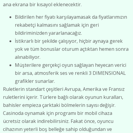
ana ekrana bir kısayol eklenecektir.
Bildirilen her fiyatı karşılayamasak da fiyatlarımızın
rekabetçi kalmasını sağlamak için geri
bildiriminizden yararlanacağız.
İstikrarlı bir şekilde çalışıyor, hiçbir aynaya gerek
yok ve tüm bonuslar oturum açtıktan hemen sonra
alınabiliyor.
Müşterilere gerçekçi oyun sağlayan heyecan verici
bir arsa, atmosferik ses ve renkli 3 DIMENSIONAL
grafikler sunarlar.
Ruletlerin standart çeşitleri Avrupa, Amerika ve Fransız
ruletlerini içerir. Türlere bağlı olarak oyunun kuralları,
bahisler empieza çarktaki bölmelerin sayısı değişir.
Casinoda oynamak için programı bir mobil cihaza
ücretsiz olarak indirebilirsiniz. Fakat önce, oyuncu
cihazının yeterli boş belleğe sahip olduğundan ve