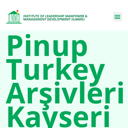
Pinup
Turkey
Arşivleri
Kayseri