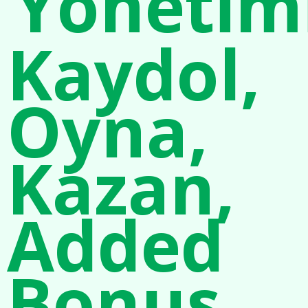
Yönetim
Kaydol,
Oyna,
Kazan,
Added
Bonus