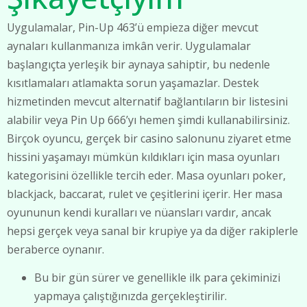
Uygulamalar, Pin-Up 463’ü empieza diğer mevcut
aynaları kullanmanıza imkân verir. Uygulamalar
başlangıçta yerleşik bir aynaya sahiptir, bu nedenle
kısıtlamaları atlamakta sorun yaşamazlar. Destek
hizmetinden mevcut alternatif bağlantıların bir listesini
alabilir veya Pin Up 666’yı hemen şimdi kullanabilirsiniz.
Birçok oyuncu, gerçek bir casino salonunu ziyaret etme
hissini yaşamayı mümkün kıldıkları için masa oyunları
kategorisini özellikle tercih eder. Masa oyunları poker,
blackjack, baccarat, rulet ve çeşitlerini içerir. Her masa
oyununun kendi kuralları ve nüansları vardır, ancak
hepsi gerçek veya sanal bir krupiye ya da diğer rakiplerle
beraberce oynanır.
Bu bir gün sürer ve genellikle ilk para çekiminizi
yapmaya çalıştığınızda gerçekleştirilir.