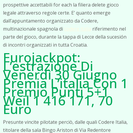
prospettive accettabili for each la filiera delete gioco
legale attraverso regole certe. E’ quanto emerge
dall’appuntamento organizzato da Codere,
multinazionale spagnola di
codere italia
riferimento nel
parte del gioco, durante la tappa di Lecce della sucesión
di incontri organizzati in tutta Croatia.
Eurojackpot:
L’estrazione Di
Venerdì 30 Giugno
Premia L’italia Con 1
Premio Punti 5+1
Weil 1 416 171, 70
Euro
Presunte vincite pilotate perciò, dalle quali Codere Italia,
titolare della sala Bingo Ariston di Via Redentore