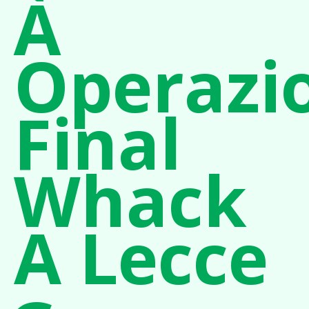
À
Operazi
Final
Whack
A Lecce