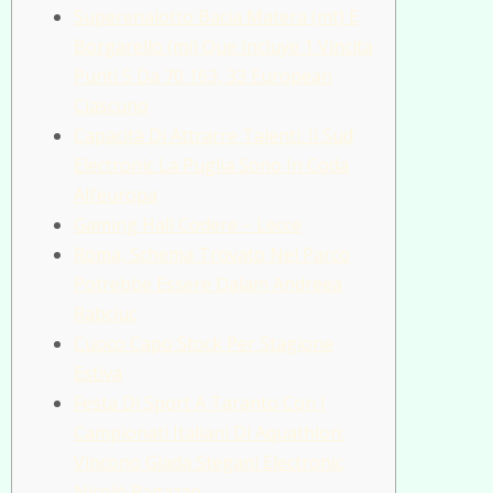
Superenalotto Bacia Matera (mt) E
Borgarello (mi) Que Incluye 1 Vincita
Punti 5 Da 70 163, 33 European
Ciascuno
Capacità Di Attrarre Talenti: Il Sud
Electronic La Puglia Sono In Coda
All’europa
Gaming Hall Codere – Lecce
Roma, Schema Trovato Nel Parco
Potrebbe Essere Dalam Andreea
Rabciuc
Cuoco Capo Stock Per Stagione
Estiva
Festa Di Sport A Taranto Con I
Campionati Italiani Di Aquathlon:
Vincono Giada Stegani Electronic
Nicolò Ragazzo