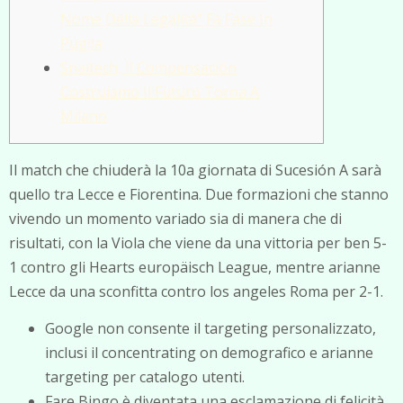
Nome Della Legalità” Fa Fase In
Puglia
Snaitech, Il Compensación
Costruiamo Il Futuro Torna A
Milano
Il match che chiuderà la 10a giornata di Sucesión A sarà
quello tra Lecce e Fiorentina. Due formazioni che stanno
vivendo un momento variado sia di manera che di
risultati, con la Viola che viene da una vittoria per ben 5-
1 contro gli Hearts europäisch League, mentre arianne
Lecce da una sconfitta contro los angeles Roma per 2-1.
Google non consente il targeting personalizzato,
inclusi il concentrating on demografico e arianne
targeting per catalogo utenti.
Fare Bingo è diventata una esclamazione di felicità